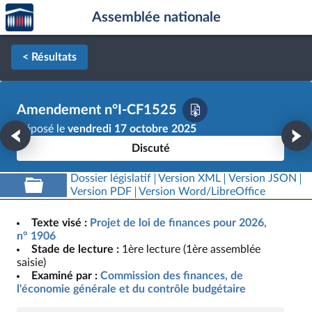
Accèder
Aller au contenu
Aller en bas de la page
Assemblée nationale
à la
page
d'accueil
< Résultats
Amendement n°I-CF1525
Déposé le
vendredi 17 octobre 2025
Discuté
Dossier législatif
Version XML
Version JSON
Version PDF
Version Word/LibreOffice
Texte visé :
Projet de loi de finances pour 2026,
n° 1906
Stade de lecture :
1ère lecture (1ère assemblée
saisie)
Examiné par :
Commission des finances, de
l'économie générale et du contrôle budgétaire