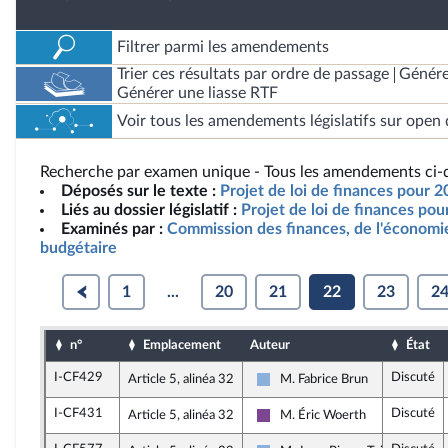
Filtrer parmi les amendements
Trier ces résultats par ordre de passage
Génére
Générer une liasse RTF
Voir tous les amendements législatifs sur open 
Recherche par examen unique - Tous les amendements ci-d
Déposés sur le texte :
Projet de loi de finances pour 
Liés au dossier législatif :
Projet de loi de finances po
Examinés par :
Commission des finances, de l'économie
budgétaire
1
...
20
21
22
23
2
n°
Emplacement
Auteur
État
I-CF429
Discuté
Article 5, alinéa 32
M. Fabrice Brun
Droite Républicaine
I-CF431
Discuté
Article 5, alinéa 32
M. Éric Woerth
Ensemble pour la République