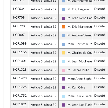
I-CF577
Discuté
Article 5, alinéa 32
M. Jean-Pierre Taite
Droite Républicaine
I-CF634
Discuté
Article 5, alinéa 32
M. Eric Liégeon
Droite Républicaine
I-CF708
Discuté
Article 5, alinéa 32
M. Jean-René Cazeneuve
Ensemble pour la République
I-CF798
Discuté
Article 5, alinéa 32
M. Éric Martineau
Les Démocrates
I-CF807
Discuté
Article 5, alinéa 32
M. Antoine Vermorel-Marque
Droite Républicaine
I-CF1099
Discuté
Article 5, alinéa 32
Mme Christelle Minard
Droite Républicaine
I-CF1165
Discuté
Article 5, alinéa 32
M. Charles de Courson
Libertés, Indépendants, Outre-m
I-CF1301
Discuté
Article 5, alinéa 32
M. Jean Moulliere
Horizons & Indépendants
I-CF1328
Discuté
Article 5, alinéa 32
M. Sacha Houlié
Socialistes et apparentés
I-CF1423
Discuté
Article 5, alinéa 32
Mme Anne-Sophie Ronceret
Ensemble pour la République
I-CF1725
Discuté
Article 5, alinéa 32
M. Karl Olive
Ensemble pour la République
I-CF1752
Discuté
Article 5, alinéa 32
Mme Félicie Gérard
Horizons & Indépendants
I-CF1821
Discuté
Article 5, alinéa 32
M. Jean-Luc Fugit
Ensemble pour la République