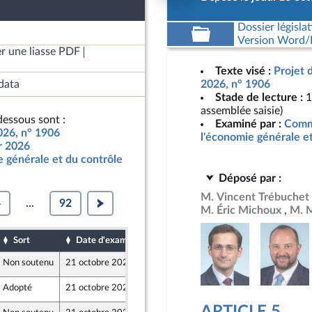
Dossier législat
Version Word/L
r une liasse PDF
Texte visé :
Projet 
data
2026, n° 1906
Stade de lecture :
1
assemblée saisie)
essous sont :
Examiné par :
Commi
2026, n° 1906
l'économie générale e
ur 2026
 générale et du contrôle
Déposé par :
M. Vincent Trébuchet
4
...
92
M. Éric Michoux
M. 
Sort
Date d'examen
Date de dépôt
Non soutenu
21 octobre 2025
17 octobre 2025
Adopté
21 octobre 2025
17 octobre 2025