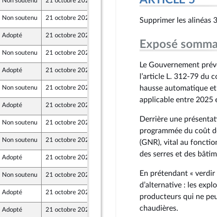
ARTICLE 5
Non soutenu
21 octobre 2025
17 octobre 2025
Non soutenu
21 octobre 2025
17 octobre 2025
Supprimer les alinéas 
Adopté
21 octobre 2025
17 octobre 2025
Exposé somma
Non soutenu
21 octobre 2025
17 octobre 2025
Le Gouvernement prévoi
Adopté
21 octobre 2025
17 octobre 2025
s
l’article L. 312‑79 du 
hausse automatique et p
Non soutenu
21 octobre 2025
17 octobre 2025
applicable entre 2025 
Adopté
21 octobre 2025
17 octobre 2025
er et Territoires
Derrière une présentat
Non soutenu
21 octobre 2025
17 octobre 2025
programmée du coût de 
Non soutenu
21 octobre 2025
17 octobre 2025
(GNR), vital au foncti
des serres et des bâtim
Adopté
21 octobre 2025
17 octobre 2025
En prétendant « verdir »
Non soutenu
21 octobre 2025
18 octobre 2025
d’alternative : les expl
Adopté
21 octobre 2025
18 octobre 2025
producteurs qui ne peuv
chaudières.
Adopté
21 octobre 2025
18 octobre 2025