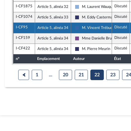
I-CF1875
Discuté
Article 5, alinéa 32
M. Laurent Wauquiez
Droite Républicaine
I-CF1074
Discuté
Article 5, alinéa 33
M. Eddy Casterman
Rassemblement National
I-CF95
Discuté
Article 5, alinéa 34
M. Vincent Trébuchet
Union des droites pour la Répub
I-CF159
Discuté
Article 5, alinéa 34
Mme Danielle Brulebois
Ensemble pour la République
I-CF422
Discuté
Article 5, alinéa 34
M. Pierre Meurin
Rassemblement National
n°
Emplacement
Auteur
État
1
...
20
21
22
23
2