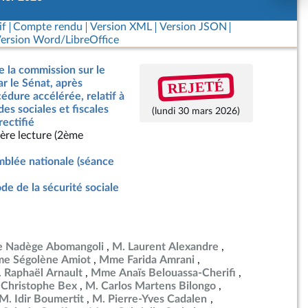
if
Compte rendu
Version XML
Version JSON
ersion Word/LibreOffice
e la commission sur le
REJETÉ
ar le Sénat, après
dure accélérée, relatif à
des sociales et fiscales
(lundi 30 mars 2026)
rectifié
ère lecture (2ème
blée nationale (séance
de de la sécurité sociale
 Nadège Abomangoli
M. Laurent Alexandre
e Ségolène Amiot
Mme Farida Amrani
 Raphaël Arnault
Mme Anaïs Belouassa-Cherifi
 Christophe Bex
M. Carlos Martens Bilongo
M. Idir Boumertit
M. Pierre-Yves Cadalen