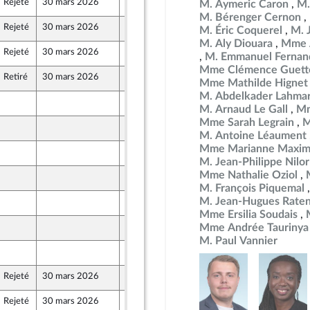
Rejeté
30 mars 2026
20 février 2026
M. Aymeric Caron
M.
M. Bérenger Cernon
Rejeté
30 mars 2026
20 février 2026
M. Éric Coquerel
M. 
M. Aly Diouara
Mme 
Rejeté
30 mars 2026
20 février 2026
M. Emmanuel Fernan
Mme Clémence Guett
Retiré
30 mars 2026
20 février 2026
Mme Mathilde Hignet
M. Abdelkader Lahma
19 février 2026
M. Arnaud Le Gall
Mm
Populaire
Mme Sarah Legrain
M
19 février 2026
Populaire
M. Antoine Léaument
Mme Marianne Maxim
19 février 2026
Populaire
M. Jean-Philippe Nilor
Mme Nathalie Oziol
19 février 2026
Populaire
M. François Piquemal
M. Jean-Hugues Rate
19 février 2026
Populaire
Mme Ersilia Soudais
19 février 2026
Mme Andrée Taurinya
Populaire
M. Paul Vannier
19 février 2026
Populaire
Rejeté
30 mars 2026
19 février 2026
Populaire
Rejeté
30 mars 2026
19 février 2026
Populaire