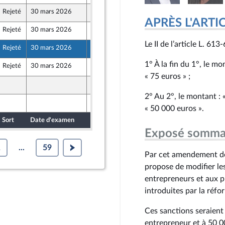
Rejeté
30 mars 2026
19 février 2026
Populaire
APRÈS L'ARTICLE
Rejeté
30 mars 2026
19 février 2026
Populaire
Le II de l’article L. 61
Rejeté
30 mars 2026
19 février 2026
Populaire
1° À la fin du 1°, le m
Rejeté
30 mars 2026
19 février 2026
Populaire
« 75 euros » ;
19 février 2026
Populaire
2° Au 2°, le montant : 
19 février 2026
Populaire
« 50 000 euros ».
Sort
Date d'examen
Date de dépôt
Exposé somma
1
...
59
Par cet amendement de 
propose de modifier le
entrepreneurs et aux 
introduites par la réf
Ces sanctions seraient
entrepreneur et à 50 0