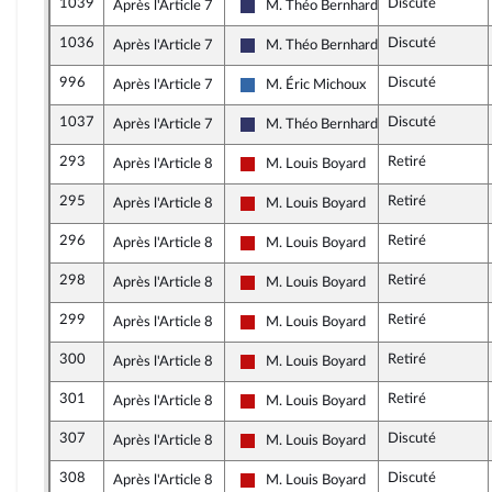
1039
Discuté
Après l'Article 7
M. Théo Bernhardt
Rassemblement National
1036
Discuté
Après l'Article 7
M. Théo Bernhardt
Rassemblement National
996
Discuté
Après l'Article 7
M. Éric Michoux
Union des droites pour la République
1037
Discuté
Après l'Article 7
M. Théo Bernhardt
Rassemblement National
293
Retiré
Après l'Article 8
M. Louis Boyard
La France insoumise - Nouveau Front 
295
Retiré
Après l'Article 8
M. Louis Boyard
La France insoumise - Nouveau Front 
296
Retiré
Après l'Article 8
M. Louis Boyard
La France insoumise - Nouveau Front 
298
Retiré
Après l'Article 8
M. Louis Boyard
La France insoumise - Nouveau Front 
299
Retiré
Après l'Article 8
M. Louis Boyard
La France insoumise - Nouveau Front 
300
Retiré
Après l'Article 8
M. Louis Boyard
La France insoumise - Nouveau Front 
301
Retiré
Après l'Article 8
M. Louis Boyard
La France insoumise - Nouveau Front 
307
Discuté
Après l'Article 8
M. Louis Boyard
La France insoumise - Nouveau Front 
308
Discuté
Après l'Article 8
M. Louis Boyard
La France insoumise - Nouveau Front 