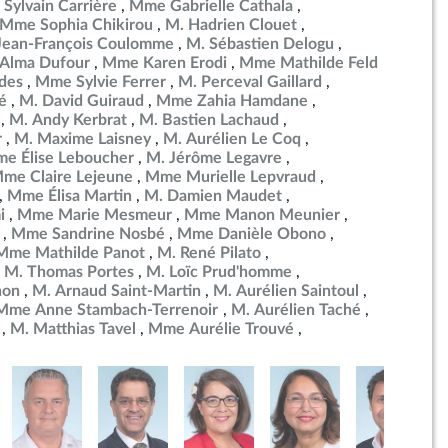
 Sylvain Carrière
Mme Gabrielle Cathala
Mme Sophia Chikirou
M. Hadrien Clouet
Jean-François Coulomme
M. Sébastien Delogu
Alma Dufour
Mme Karen Erodi
Mme Mathilde Feld
des
Mme Sylvie Ferrer
M. Perceval Gaillard
é
M. David Guiraud
Mme Zahia Hamdane
M. Andy Kerbrat
M. Bastien Lachaud
r
M. Maxime Laisney
M. Aurélien Le Coq
e Élise Leboucher
M. Jérôme Legavre
me Claire Lejeune
Mme Murielle Lepvraud
Mme Élisa Martin
M. Damien Maudet
i
Mme Marie Mesmeur
Mme Manon Meunier
Mme Sandrine Nosbé
Mme Danièle Obono
Mme Mathilde Panot
M. René Pilato
M. Thomas Portes
M. Loïc Prud'homme
non
M. Arnaud Saint-Martin
M. Aurélien Saintoul
Mme Anne Stambach-Terrenoir
M. Aurélien Taché
M. Matthias Tavel
Mme Aurélie Trouvé