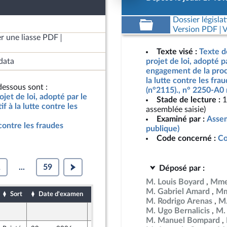
Dossier législat
Version PDF
V
r une liasse PDF
Texte visé :
Texte d
data
projet de loi, adopté p
engagement de la procé
la lutte contre les frau
essous sont :
(n°2115)., n° 2250-A0 
jet de loi, adopté par le
Stade de lecture :
1
 à la lutte contre les
assemblée saisie)
Examiné par :
Assem
e contre les fraudes
publique)
Code concerné :
Co
1
...
59
Déposé par :
M. Louis Boyard
Mme
M. Gabriel Amard
Mm
Sort
Date d'examen
Date de dépôt
M. Rodrigo Arenas
M.
M. Ugo Bernalicis
M.
20 février 2026
M. Manuel Bompard