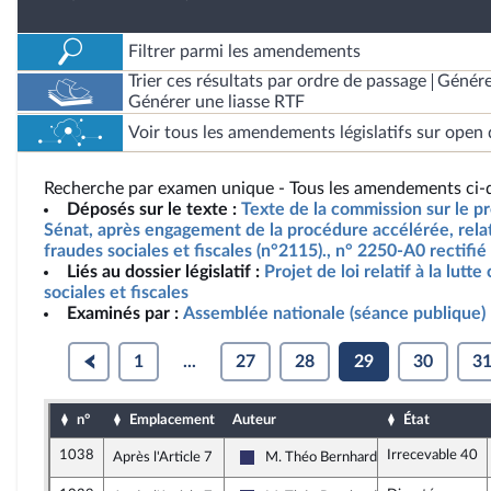
Filtrer parmi les amendements
Trier ces résultats par ordre de passage
Génére
Générer une liasse RTF
Voir tous les amendements législatifs sur open 
Recherche par examen unique - Tous les amendements ci-d
Déposés sur le texte :
Texte de la commission sur le pro
Sénat, après engagement de la procédure accélérée, relatif
fraudes sociales et fiscales (n°2115)., n° 2250-A0 rectifié
Liés au dossier législatif :
Projet de loi relatif à la lutt
sociales et fiscales
Examinés par :
Assemblée nationale (séance publique)
1
...
27
28
29
30
3
n°
Emplacement
Auteur
État
1038
Irrecevable 40
Après l'Article 7
M. Théo Bernhardt
Rassemblement National