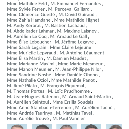
Mme Mathilde Feld
M. Emmanuel Fernandes
Mme Sylvie Ferrer
M. Perceval Gaillard
Mme Clémence Guetté
M. David Guiraud
Mme Zahia Hamdane
Mme Mathilde Hignet
M. Andy Kerbrat
M. Bastien Lachaud
M. Abdelkader Lahmar
M. Maxime Laisney
M. Aurélien Le Coq
M. Arnaud Le Gall
Mme Élise Leboucher
M. Jérôme Legavre
Mme Sarah Legrain
Mme Claire Lejeune
Mme Murielle Lepvraud
M. Antoine Léaument
Mme Élisa Martin
M. Damien Maudet
Mme Marianne Maximi
Mme Marie Mesmeur
Mme Manon Meunier
M. Jean-Philippe Nilor
Mme Sandrine Nosbé
Mme Danièle Obono
Mme Nathalie Oziol
Mme Mathilde Panot
M. René Pilato
M. François Piquemal
M. Thomas Portes
M. Loïc Prud'homme
M. Jean-Hugues Ratenon
M. Arnaud Saint-Martin
M. Aurélien Saintoul
Mme Ersilia Soudais
Mme Anne Stambach-Terrenoir
M. Aurélien Taché
Mme Andrée Taurinya
M. Matthias Tavel
Mme Aurélie Trouvé
M. Paul Vannier