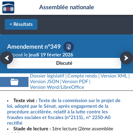
Accèder
Aller au contenu
Aller en bas de la page
Assemblée nationale
à la
page
d'accueil
< Résultats
Amendement n°349
Déposé le
jeudi 19 février 2026
Discuté
Dossier législatif
Compte rendu
Version XML
Version JSON
Version PDF
Version Word/LibreOffice
Texte visé :
Texte de la commission sur le projet de
loi, adopté par le Sénat, après engagement de la
procédure accélérée, relatif à la lutte contre les
fraudes sociales et fiscales (n°2115)., n° 2250-A0
rectifié
Stade de lecture :
1ère lecture (2ème assemblée