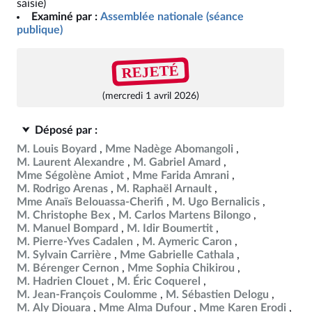
saisie)
Examiné par :
Assemblée nationale (séance
publique)
REJETÉ
(mercredi 1 avril 2026)
Déposé par :
M. Louis Boyard
Mme Nadège Abomangoli
M. Laurent Alexandre
M. Gabriel Amard
Mme Ségolène Amiot
Mme Farida Amrani
M. Rodrigo Arenas
M. Raphaël Arnault
Mme Anaïs Belouassa-Cherifi
M. Ugo Bernalicis
M. Christophe Bex
M. Carlos Martens Bilongo
M. Manuel Bompard
M. Idir Boumertit
M. Pierre-Yves Cadalen
M. Aymeric Caron
M. Sylvain Carrière
Mme Gabrielle Cathala
M. Bérenger Cernon
Mme Sophia Chikirou
M. Hadrien Clouet
M. Éric Coquerel
M. Jean-François Coulomme
M. Sébastien Delogu
M. Aly Diouara
Mme Alma Dufour
Mme Karen Erodi