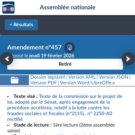
Accèder
Aller au contenu
Aller en bas de la page
Assemblée nationale
à la
page
d'accueil
< Résultats
Amendement n°457
Déposé le
jeudi 19 février 2026
Retiré
Dossier législatif
Version XML
Version JSON
Version PDF
Version Word/LibreOffice
Texte visé :
Texte de la commission sur le projet de
loi, adopté par le Sénat, après engagement de la
procédure accélérée, relatif à la lutte contre les
fraudes sociales et fiscales (n°2115)., n° 2250-A0
rectifié
Stade de lecture :
1ère lecture (2ème assemblée
saisie)