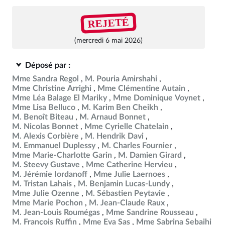
REJETÉ
(mercredi 6 mai 2026)
Déposé par :
Mme Sandra Regol
M. Pouria Amirshahi
Mme Christine Arrighi
Mme Clémentine Autain
Mme Léa Balage El Mariky
Mme Dominique Voynet
Mme Lisa Belluco
M. Karim Ben Cheikh
M. Benoît Biteau
M. Arnaud Bonnet
M. Nicolas Bonnet
Mme Cyrielle Chatelain
M. Alexis Corbière
M. Hendrik Davi
M. Emmanuel Duplessy
M. Charles Fournier
Mme Marie-Charlotte Garin
M. Damien Girard
M. Steevy Gustave
Mme Catherine Hervieu
M. Jérémie Iordanoff
Mme Julie Laernoes
M. Tristan Lahais
M. Benjamin Lucas-Lundy
Mme Julie Ozenne
M. Sébastien Peytavie
Mme Marie Pochon
M. Jean-Claude Raux
M. Jean-Louis Roumégas
Mme Sandrine Rousseau
M. François Ruffin
Mme Eva Sas
Mme Sabrina Sebaihi