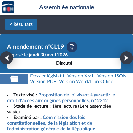
Accèder
Aller au contenu
Aller en bas de la page
Assemblée nationale
à la
page
d'accueil
< Résultats
Amendement n°CL19
Déposé le
jeudi 30 avril 2026
Discuté
Dossier législatif
Version XML
Version JSON
Version PDF
Version Word/LibreOffice
Texte visé :
Proposition de loi visant à garantir le
droit d’accès aux origines personnelles, n° 2312
Stade de lecture :
1ère lecture (1ère assemblée
saisie)
Examiné par :
Commission des lois
constitutionnelles, de la législation et de
l'administration générale de la République