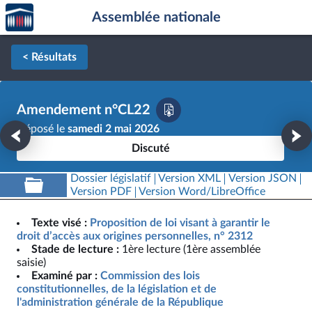
Accèder
Aller au contenu
Aller en bas de la page
Assemblée nationale
à la
page
d'accueil
< Résultats
Amendement n°CL22
Déposé le
samedi 2 mai 2026
Discuté
Dossier législatif
Version XML
Version JSON
Version PDF
Version Word/LibreOffice
Texte visé :
Proposition de loi visant à garantir le
droit d’accès aux origines personnelles, n° 2312
Stade de lecture :
1ère lecture (1ère assemblée
saisie)
Examiné par :
Commission des lois
constitutionnelles, de la législation et de
l'administration générale de la République