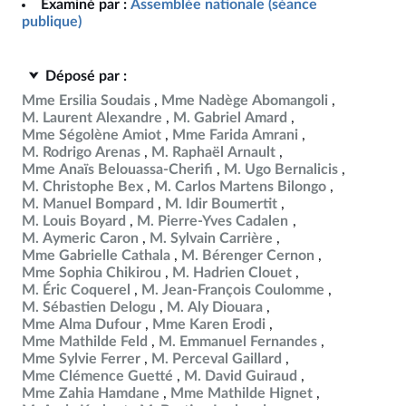
Examiné par :
Assemblée nationale (séance
publique)
Déposé par :
Mme Ersilia Soudais
Mme Nadège Abomangoli
M. Laurent Alexandre
M. Gabriel Amard
Mme Ségolène Amiot
Mme Farida Amrani
M. Rodrigo Arenas
M. Raphaël Arnault
Mme Anaïs Belouassa-Cherifi
M. Ugo Bernalicis
M. Christophe Bex
M. Carlos Martens Bilongo
M. Manuel Bompard
M. Idir Boumertit
M. Louis Boyard
M. Pierre-Yves Cadalen
M. Aymeric Caron
M. Sylvain Carrière
Mme Gabrielle Cathala
M. Bérenger Cernon
Mme Sophia Chikirou
M. Hadrien Clouet
M. Éric Coquerel
M. Jean-François Coulomme
M. Sébastien Delogu
M. Aly Diouara
Mme Alma Dufour
Mme Karen Erodi
Mme Mathilde Feld
M. Emmanuel Fernandes
Mme Sylvie Ferrer
M. Perceval Gaillard
Mme Clémence Guetté
M. David Guiraud
Mme Zahia Hamdane
Mme Mathilde Hignet