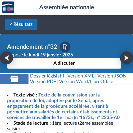
Accèder
Aller au contenu
Aller en bas de la page
Assemblée nationale
à la
page
d'accueil
< Résultats
Amendement n°32
Déposé le
lundi 19 janvier 2026
A discuter
Dossier législatif
Version XML
Version JSON
Version PDF
Version Word/LibreOffice
Texte visé :
Texte de la commission sur la
proposition de loi, adoptée par le Sénat, après
engagement de la procédure accélérée, visant à
permettre aux salariés de certains établissements et
services de travailler le 1er mai (n°1673)., n° 2335-A0
Stade de lecture :
1ère lecture (2ème assemblée
saisie)