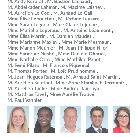
M. Andy Kerbrat
M. Bastien Lachaud
M. Abdelkader Lahmar
M. Maxime Laisney
M. Aurélien Le Coq
M. Arnaud Le Gall
Mme Élise Leboucher
M. Jérôme Legavre
Mme Sarah Legrain
Mme Claire Lejeune
Mme Murielle Lepvraud
M. Antoine Léaument
Mme Élisa Martin
M. Damien Maudet
Mme Marianne Maximi
Mme Marie Mesmeur
Mme Manon Meunier
M. Jean-Philippe Nilor
Mme Sandrine Nosbé
Mme Danièle Obono
Mme Nathalie Oziol
Mme Mathilde Panot
M. René Pilato
M. François Piquemal
M. Thomas Portes
M. Loïc Prud'homme
M. Jean-Hugues Ratenon
M. Arnaud Saint-Martin
M. Aurélien Saintoul
Mme Anne Stambach-Terrenoir
M. Aurélien Taché
Mme Andrée Taurinya
M. Matthias Tavel
Mme Aurélie Trouvé
M. Paul Vannier