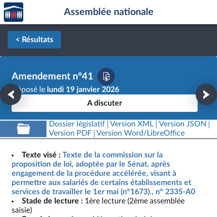
Accèder
Aller au contenu
Aller en bas de la page
Assemblée nationale
à la
page
d'accueil
< Résultats
Amendement n°41
Déposé le
lundi 19 janvier 2026
A discuter
Dossier législatif
Version XML
Version JSON
Version PDF
Version Word/LibreOffice
Texte visé :
Texte de la commission sur la
proposition de loi, adoptée par le Sénat, après
engagement de la procédure accélérée, visant à
permettre aux salariés de certains établissements et
services de travailler le 1er mai (n°1673)., n° 2335-A0
Stade de lecture :
1ère lecture (2ème assemblée
saisie)