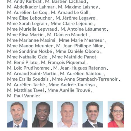
M. Andy Kerbrat
M. Bastien Lachaud
M. Abdelkader Lahmar
M. Maxime Laisney
M. Aurélien Le Coq
M. Arnaud Le Gall
Mme Élise Leboucher
M. Jérôme Legavre
Mme Sarah Legrain
Mme Claire Lejeune
Mme Murielle Lepvraud
M. Antoine Léaument
Mme Élisa Martin
M. Damien Maudet
Mme Marianne Maximi
Mme Marie Mesmeur
Mme Manon Meunier
M. Jean-Philippe Nilor
Mme Sandrine Nosbé
Mme Danièle Obono
Mme Nathalie Oziol
Mme Mathilde Panot
M. René Pilato
M. François Piquemal
M. Loïc Prud'homme
M. Jean-Hugues Ratenon
M. Arnaud Saint-Martin
M. Aurélien Saintoul
Mme Ersilia Soudais
Mme Anne Stambach-Terrenoir
M. Aurélien Taché
Mme Andrée Taurinya
M. Matthias Tavel
Mme Aurélie Trouvé
M. Paul Vannier