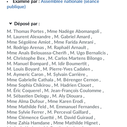
Examiné par :
Assemblée nationale (séance
publique)
Déposé par :
M. Thomas Portes
Mme Nadège Abomangoli
M. Laurent Alexandre
M. Gabriel Amard
Mme Ségolène Amiot
Mme Farida Amrani
M. Rodrigo Arenas
M. Raphaël Arnault
Mme Anaïs Belouassa-Cherifi
M. Ugo Bernalicis
M. Christophe Bex
M. Carlos Martens Bilongo
M. Manuel Bompard
M. Idir Boumertit
M. Louis Boyard
M. Pierre-Yves Cadalen
M. Aymeric Caron
M. Sylvain Carrière
Mme Gabrielle Cathala
M. Bérenger Cernon
Mme Sophia Chikirou
M. Hadrien Clouet
M. Éric Coquerel
M. Jean-François Coulomme
M. Sébastien Delogu
M. Aly Diouara
Mme Alma Dufour
Mme Karen Erodi
Mme Mathilde Feld
M. Emmanuel Fernandes
Mme Sylvie Ferrer
M. Perceval Gaillard
Mme Clémence Guetté
M. David Guiraud
Mme Zahia Hamdane
Mme Mathilde Hignet