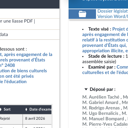
Dossier législat
Version Word/L
r une liasse PDF
Texte visé :
Projet d
data
après engagement de l
relatif à la restitution
provenant d’États qui, 
essous sont :
appropriation illicite,
at, après engagement de la
Stade de lecture :
1
urels provenant d’États
assemblée saisie)
 n° 2408
Examiné par :
Commi
itution de biens culturels
culturelles et de l'édu
 en ont été privés
de l'éducation
Déposé par :
M. Aurélien Taché
Mm
M. Gabriel Amard
Mm
M. Rodrigo Arenas
M.
Sort
Date d'examen
Date de dépôt
M. Ugo Bernalicis
M.
M. Manuel Bompard
Rejeté
8 avril 2026
2 avril 2026
M. Pierre-Yves Cadal