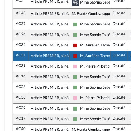
AC2
Discuté
Article PREMIER, alinéa 6
Commission des affaire
Mme Sabrina Sebaihi, rapporteu
AC43
Discuté
Article PREMIER, alinéa 6
M. Frantz Gumbs, rapporteur
AC27
Discuté
Article PREMIER, alinéa 6
Mme Sabrina Sebaihi
Écologiste et Social
AC26
Discuté
Article PREMIER, alinéa 6
Mme Sophie Taillé-Polian
Écologiste et Social
AC32
Discuté
Article PREMIER, alinéa 6
M. Aurélien Taché
La France insoumise - Nouveau F
AC31
Discuté
Article PREMIER, alinéa 6
M. Aurélien Taché
La France insoumise - Nouveau F
AC39
Discuté
Article PREMIER, alinéa 9
M. Pierre Pribetich
Socialistes et apparentés
AC16
Discuté
Article PREMIER, alinéa 9
Mme Sophie Taillé-Polian
Écologiste et Social
AC28
Discuté
Article PREMIER, alinéa 9
Mme Sabrina Sebaihi
Écologiste et Social
AC38
Discuté
Article PREMIER, alinéa 9
M. Pierre Pribetich
Socialistes et apparentés
AC29
Discuté
Article PREMIER, alinéa 9
Mme Sabrina Sebaihi
Écologiste et Social
AC17
Discuté
Article PREMIER, alinéa 9
Mme Sophie Taillé-Polian
Écologiste et Social
AC40
Discuté
Article PREMIER, alinéa 9
M. Frantz Gumbs, rapporteur