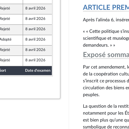
ARTICLE PRE
Rejeté
8 avril 2026
1 avril 2026
ront Populaire
Rejeté
8 avril 2026
2 avril 2026
Après l’alinéa 6, insérer
Rejeté
8 avril 2026
2 avril 2026
« « Cette politique s’in
scientifique et muséogr
Adopté
8 avril 2026
7 avril 2026
demandeurs. » »
Rejeté
8 avril 2026
2 avril 2026
Exposé somma
Rejeté
8 avril 2026
2 avril 2026
Par cet amendement, le
Sort
Date d'examen
Date de dépôt
de la coopération cultu
s’inscrit ce processus 
circulation des biens 
peuples.
La question de la resti
notamment pour les Éta
est bien plus qu’une qu
symbolique de reconna