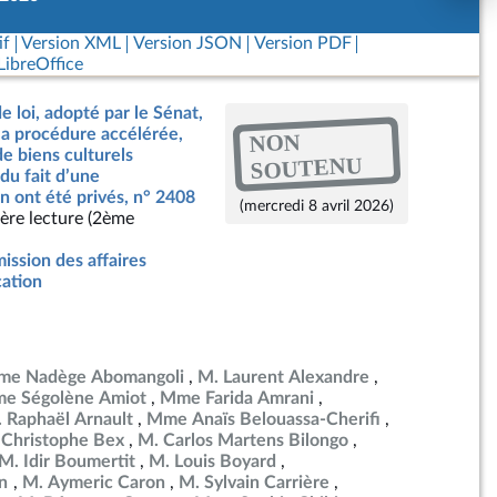
if
Version XML
Version JSON
Version PDF
ibreOffice
e loi, adopté par le Sénat,
a procédure accélérée,
NON
 de biens culturels
SOUTENU
du fait d’une
 en ont été privés, n° 2408
(mercredi 8 avril 2026)
ère lecture (2ème
ssion des affaires
cation
e Nadège Abomangoli
M. Laurent Alexandre
e Ségolène Amiot
Mme Farida Amrani
 Raphaël Arnault
Mme Anaïs Belouassa-Cherifi
 Christophe Bex
M. Carlos Martens Bilongo
M. Idir Boumertit
M. Louis Boyard
en
M. Aymeric Caron
M. Sylvain Carrière