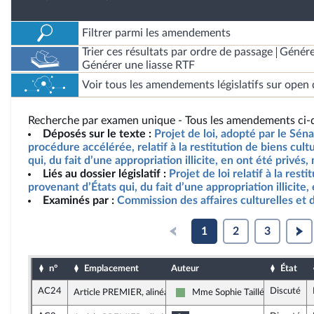
Filtrer parmi les amendements
Trier ces résultats par ordre de passage
Génére
Générer une liasse RTF
Voir tous les amendements législatifs sur open 
Recherche par examen unique - Tous les amendements ci-d
Déposés sur le texte :
Projet de loi, adopté par le Sén
procédure accélérée, relatif à la restitution de biens cult
qui, du fait d’une appropriation illicite, en ont été privés,
Liés au dossier législatif :
Projet de loi relatif à la rest
provenant d’États qui, du fait d’une appropriation illicite,
Examinés par :
Commission des affaires culturelles et 
1
2
3
n°
Emplacement
Auteur
État
AC24
Discuté
Article PREMIER, alinéa 6
Mme Sophie Taillé-Polian
Écologiste et Social