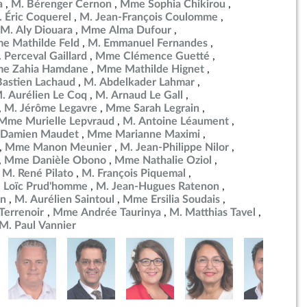
a
M. Bérenger Cernon
Mme Sophia Chikirou
 Éric Coquerel
M. Jean-François Coulomme
M. Aly Diouara
Mme Alma Dufour
e Mathilde Feld
M. Emmanuel Fernandes
 Perceval Gaillard
Mme Clémence Guetté
e Zahia Hamdane
Mme Mathilde Hignet
Bastien Lachaud
M. Abdelkader Lahmar
. Aurélien Le Coq
M. Arnaud Le Gall
M. Jérôme Legavre
Mme Sarah Legrain
Mme Murielle Lepvraud
M. Antoine Léaument
 Damien Maudet
Mme Marianne Maximi
Mme Manon Meunier
M. Jean-Philippe Nilor
Mme Danièle Obono
Mme Nathalie Oziol
M. René Pilato
M. François Piquemal
 Loïc Prud'homme
M. Jean-Hugues Ratenon
in
M. Aurélien Saintoul
Mme Ersilia Soudais
errenoir
Mme Andrée Taurinya
M. Matthias Tavel
M. Paul Vannier