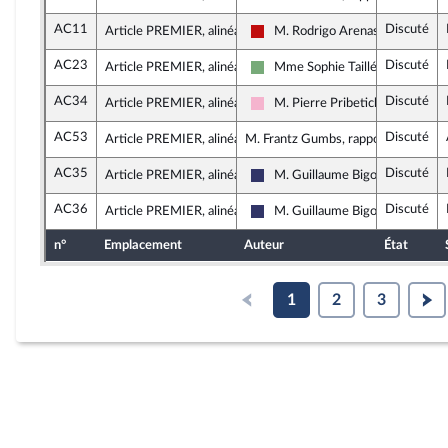
AC11
Discuté
Article PREMIER, alinéa 12
M. Rodrigo Arenas
La France insoumise - Nouveau F
AC23
Discuté
Article PREMIER, alinéa 12
Mme Sophie Taillé-Polian
Écologiste et Social
AC34
Discuté
Article PREMIER, alinéa 12
M. Pierre Pribetich
Socialistes et apparentés
AC53
Discuté
Article PREMIER, alinéa 13
M. Frantz Gumbs, rapporteur
AC35
Discuté
Article PREMIER, alinéa 13
M. Guillaume Bigot
Rassemblement National
AC36
Discuté
Article PREMIER, alinéa 13
M. Guillaume Bigot
Rassemblement National
n°
Emplacement
Auteur
État
1
2
3