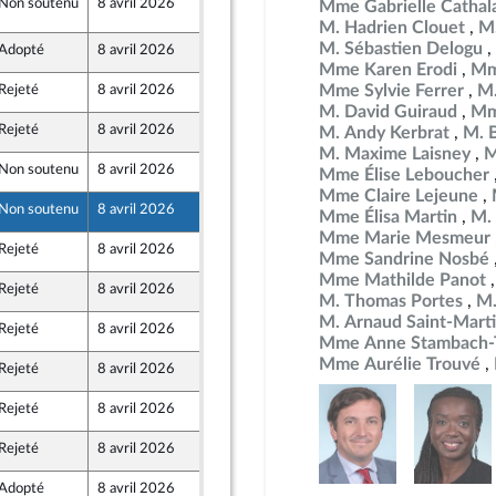
Non soutenu
8 avril 2026
1 avril 2026
Mme Gabrielle Cathal
s étrangères
re de la commission des affaires étrangères
M. Hadrien Clouet
M.
M. Sébastien Delogu
Adopté
8 avril 2026
6 avril 2026
Mme Karen Erodi
Mm
Mme Sylvie Ferrer
M.
Rejeté
8 avril 2026
2 avril 2026
M. David Guiraud
Mm
Rejeté
8 avril 2026
2 avril 2026
M. Andy Kerbrat
M. 
M. Maxime Laisney
M
Non soutenu
8 avril 2026
2 avril 2026
Mme Élise Leboucher
ront Populaire
Mme Claire Lejeune
Non soutenu
8 avril 2026
2 avril 2026
Mme Élisa Martin
M.
ront Populaire
Mme Marie Mesmeur
Rejeté
8 avril 2026
2 avril 2026
Mme Sandrine Nosbé
Mme Mathilde Panot
Rejeté
8 avril 2026
2 avril 2026
M. Thomas Portes
M.
M. Arnaud Saint-Mart
Rejeté
8 avril 2026
2 avril 2026
Mme Anne Stambach-T
Mme Aurélie Trouvé
Rejeté
8 avril 2026
2 avril 2026
Rejeté
8 avril 2026
2 avril 2026
Rejeté
8 avril 2026
2 avril 2026
Adopté
8 avril 2026
6 avril 2026