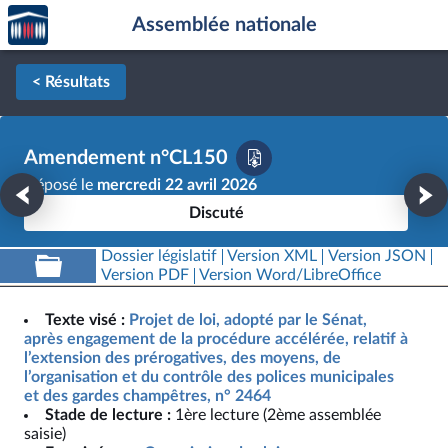
Accèder
Aller au contenu
Aller en bas de la page
Assemblée nationale
à la
page
d'accueil
< Résultats
Amendement n°CL150
Déposé le
mercredi 22 avril 2026
Discuté
Dossier législatif
Version XML
Version JSON
Version PDF
Version Word/LibreOffice
Texte visé :
Projet de loi, adopté par le Sénat,
après engagement de la procédure accélérée, relatif à
l’extension des prérogatives, des moyens, de
l’organisation et du contrôle des polices municipales
et des gardes champêtres, n° 2464
Stade de lecture :
1ère lecture (2ème assemblée
saisie)