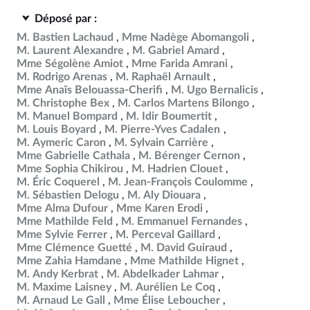
Déposé par :
M. Bastien Lachaud
Mme Nadège Abomangoli
M. Laurent Alexandre
M. Gabriel Amard
Mme Ségolène Amiot
Mme Farida Amrani
M. Rodrigo Arenas
M. Raphaël Arnault
Mme Anaïs Belouassa-Cherifi
M. Ugo Bernalicis
M. Christophe Bex
M. Carlos Martens Bilongo
M. Manuel Bompard
M. Idir Boumertit
M. Louis Boyard
M. Pierre-Yves Cadalen
M. Aymeric Caron
M. Sylvain Carrière
Mme Gabrielle Cathala
M. Bérenger Cernon
Mme Sophia Chikirou
M. Hadrien Clouet
M. Éric Coquerel
M. Jean-François Coulomme
M. Sébastien Delogu
M. Aly Diouara
Mme Alma Dufour
Mme Karen Erodi
Mme Mathilde Feld
M. Emmanuel Fernandes
Mme Sylvie Ferrer
M. Perceval Gaillard
Mme Clémence Guetté
M. David Guiraud
Mme Zahia Hamdane
Mme Mathilde Hignet
M. Andy Kerbrat
M. Abdelkader Lahmar
M. Maxime Laisney
M. Aurélien Le Coq
M. Arnaud Le Gall
Mme Élise Leboucher