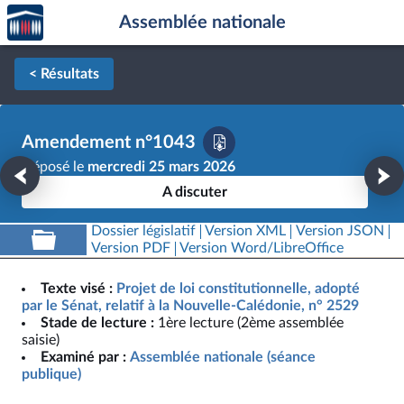
Accèder
Aller au contenu
Aller en bas de la page
Assemblée nationale
à la
page
d'accueil
< Résultats
Amendement n°1043
Déposé le
mercredi 25 mars 2026
A discuter
Dossier législatif
Version XML
Version JSON
Version PDF
Version Word/LibreOffice
Texte visé :
Projet de loi constitutionnelle, adopté
par le Sénat, relatif à la Nouvelle-Calédonie, n° 2529
Stade de lecture :
1ère lecture (2ème assemblée
saisie)
Examiné par :
Assemblée nationale (séance
publique)