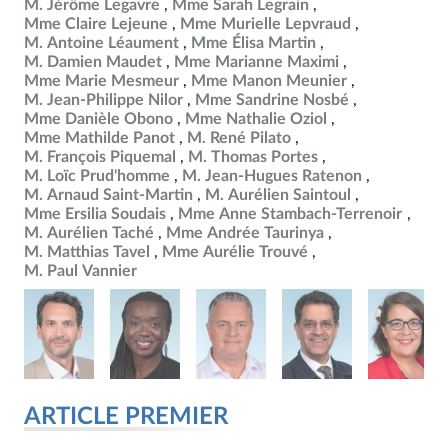
M. Jérôme Legavre
Mme Sarah Legrain
Mme Claire Lejeune
Mme Murielle Lepvraud
M. Antoine Léaument
Mme Élisa Martin
M. Damien Maudet
Mme Marianne Maximi
Mme Marie Mesmeur
Mme Manon Meunier
M. Jean-Philippe Nilor
Mme Sandrine Nosbé
Mme Danièle Obono
Mme Nathalie Oziol
Mme Mathilde Panot
M. René Pilato
M. François Piquemal
M. Thomas Portes
M. Loïc Prud'homme
M. Jean-Hugues Ratenon
M. Arnaud Saint-Martin
M. Aurélien Saintoul
Mme Ersilia Soudais
Mme Anne Stambach-Terrenoir
M. Aurélien Taché
Mme Andrée Taurinya
M. Matthias Tavel
Mme Aurélie Trouvé
M. Paul Vannier
ARTICLE PREMIER