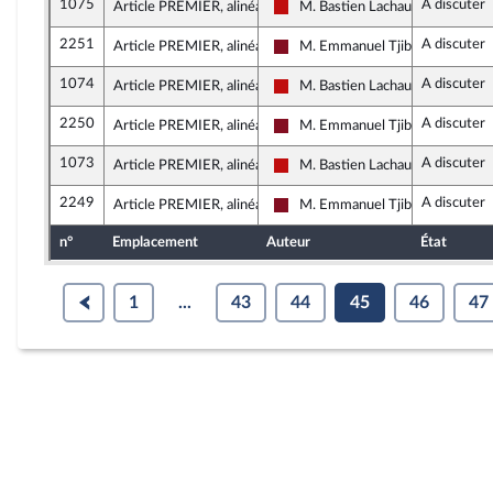
1075
A discuter
Article PREMIER, alinéa 1
M. Bastien Lachaud
La France insoumise - Nouveau F
2251
A discuter
Article PREMIER, alinéa 1
M. Emmanuel Tjibaou
Gauche Démocrate et Républica
1074
A discuter
Article PREMIER, alinéa 1
M. Bastien Lachaud
La France insoumise - Nouveau F
2250
A discuter
Article PREMIER, alinéa 1
M. Emmanuel Tjibaou
Gauche Démocrate et Républica
1073
A discuter
Article PREMIER, alinéa 1
M. Bastien Lachaud
La France insoumise - Nouveau F
2249
A discuter
Article PREMIER, alinéa 1
M. Emmanuel Tjibaou
Gauche Démocrate et Républica
n°
Emplacement
Auteur
État
1
...
43
44
45
46
47