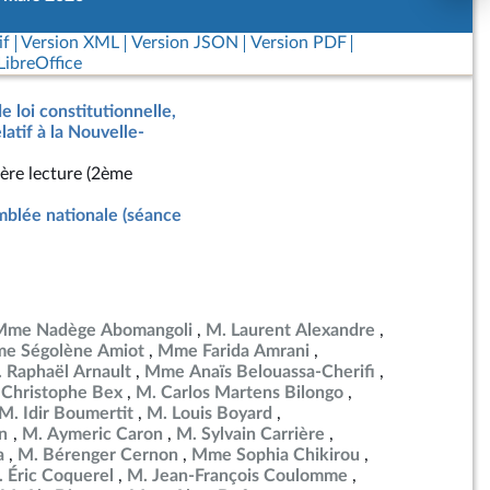
if
Version XML
Version JSON
Version PDF
ibreOffice
e loi constitutionnelle,
latif à la Nouvelle-
ère lecture (2ème
blée nationale (séance
Mme Nadège Abomangoli
M. Laurent Alexandre
e Ségolène Amiot
Mme Farida Amrani
 Raphaël Arnault
Mme Anaïs Belouassa-Cherifi
 Christophe Bex
M. Carlos Martens Bilongo
M. Idir Boumertit
M. Louis Boyard
en
M. Aymeric Caron
M. Sylvain Carrière
a
M. Bérenger Cernon
Mme Sophia Chikirou
 Éric Coquerel
M. Jean-François Coulomme