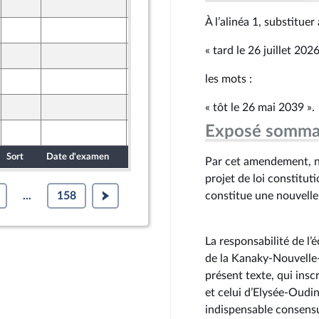
25 mars 2026
ront Populaire
À l’alinéa 1, substitue
26 mars 2026
ine
« tard le 26 juillet 202
25 mars 2026
ront Populaire
les mots :
26 mars 2026
ine
25 mars 2026
« tôt le 26 mai 2039 ».
ront Populaire
Exposé somma
26 mars 2026
ine
Sort
Date d'examen
Date de dépôt
Par cet amendement, n
projet de loi constitut
...
158
constitue une nouvelle
La responsabilité de l’é
de la Kanaky-Nouvell
présent texte, qui insc
et celui d’Elysée-Oudin
indispensable consensu