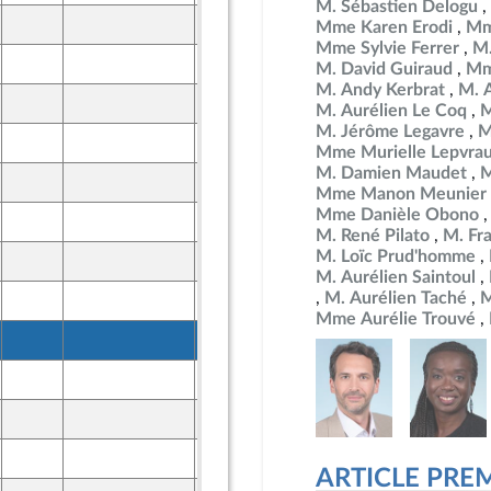
M. Sébastien Delogu
25 mars 2026
Mme Karen Erodi
Mm
ront Populaire
Mme Sylvie Ferrer
M.
26 mars 2026
M. David Guiraud
Mm
ine
M. Andy Kerbrat
M. 
25 mars 2026
M. Aurélien Le Coq
M
ront Populaire
M. Jérôme Legavre
M
26 mars 2026
Mme Murielle Lepvra
ine
M. Damien Maudet
M
25 mars 2026
ront Populaire
Mme Manon Meunier
Mme Danièle Obono
26 mars 2026
ine
M. René Pilato
M. Fr
M. Loïc Prud'homme
25 mars 2026
ront Populaire
M. Aurélien Saintoul
M. Aurélien Taché
M
26 mars 2026
ine
Mme Aurélie Trouvé
25 mars 2026
ront Populaire
26 mars 2026
ine
25 mars 2026
ront Populaire
26 mars 2026
ine
ARTICLE PRE