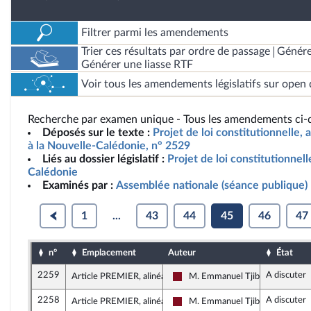
Filtrer parmi les amendements
Trier ces résultats par ordre de passage
Génére
Générer une liasse RTF
Voir tous les amendements législatifs sur open 
Recherche par examen unique - Tous les amendements ci-d
Déposés sur le texte :
Projet de loi constitutionnelle, 
à la Nouvelle-Calédonie, n° 2529
Liés au dossier législatif :
Projet de loi constitutionnell
Calédonie
Examinés par :
Assemblée nationale (séance publique)
1
...
43
44
45
46
47
n°
Emplacement
Auteur
État
2259
A discuter
Article PREMIER, alinéa 1
M. Emmanuel Tjibaou
Gauche Démocrate et Républica
2258
A discuter
Article PREMIER, alinéa 1
M. Emmanuel Tjibaou
Gauche Démocrate et Républica