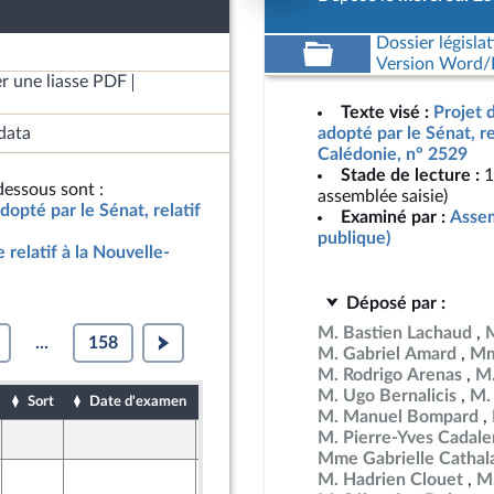
Dossier législat
Version Word/L
r une liasse PDF
Texte visé :
Projet d
data
adopté par le Sénat, re
Calédonie, n° 2529
Stade de lecture :
1
essous sont :
assemblée saisie)
adopté par le Sénat, relatif
Examiné par :
Assem
publique)
e relatif à la Nouvelle-
Déposé par :
M. Bastien Lachaud
...
158
M. Gabriel Amard
Mm
M. Rodrigo Arenas
M.
M. Ugo Bernalicis
M.
Sort
Date d'examen
Date de dépôt
M. Manuel Bompard
M. Pierre-Yves Cadal
26 mars 2026
ine
Mme Gabrielle Cathal
26 mars 2026
M. Hadrien Clouet
M.
ine