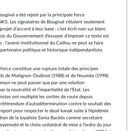
ougival a été rejeté par la principale force
NKS. Les signataires de Bougival s’étaient seulement
rojet d’accord à leur base : c’est écrit noir sur blanc
oix du Gouvernement d’essayer d’imposer ce texte est
 : l’avenir institutionnel du Caillou ne peut se faire
l partenaire politique et historique indépendantiste.
 force constitue une rupture totale des principes
rds de Matignon-Oudinot (1988) et de Nouméa (1998).
ommun ne peut passer que par une solution
r la neutralité et l’impartialité de l’Etat. Les
tes ont multiplié les sorties de route depuis
r référendum d’autodétermination contre le souhait des
eport pour respecter le deuil kanak suite à l’épidémie
tion de la loyaliste Sonia Backès comme secrétaire
toyenneté et le choix unilatéral de mise à l’ordre du jour