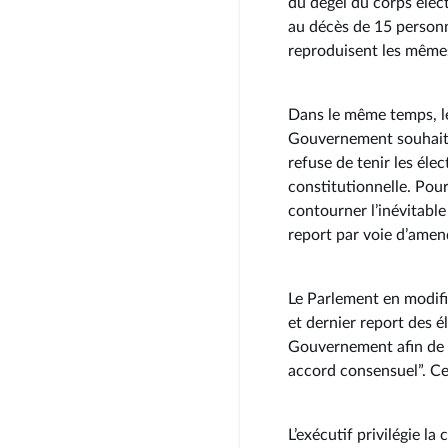
du dégel du corps élec
au décès de 15 person
reproduisent les mêmes
Dans le même temps, le
Gouvernement souhaite 
refuse de tenir les éle
constitutionnelle. Pour 
contourner l’inévitable
report par voie d’amen
Le Parlement en modifian
et dernier report des 
Gouvernement afin de “
accord consensuel”. Ce
L’exécutif privilégie la