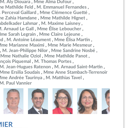
M. Aly Diouara
Mme Alma Dufour
e Mathilde Feld
M. Emmanuel Fernandes
 Perceval Gaillard
Mme Clémence Guetté
e Zahia Hamdane
Mme Mathilde Hignet
Abdelkader Lahmar
M. Maxime Laisney
. Arnaud Le Gall
Mme Élise Leboucher
me Sarah Legrain
Mme Claire Lejeune
ud
M. Antoine Léaument
Mme Élisa Martin
me Marianne Maximi
Mme Marie Mesmeur
M. Jean-Philippe Nilor
Mme Sandrine Nosbé
Mme Nathalie Oziol
Mme Mathilde Panot
ançois Piquemal
M. Thomas Portes
M. Jean-Hugues Ratenon
M. Arnaud Saint-Martin
Mme Ersilia Soudais
Mme Anne Stambach-Terrenoir
me Andrée Taurinya
M. Matthias Tavel
M. Paul Vannier
MIER