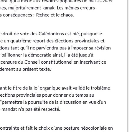
toral qui a mené aux révoltes populaires de mai 2024 et
nes, majoritairement kanak. Les mêmes erreurs
 conséquences : l’échec et le chaos.
 droit de vote des Calédoniens est nié, puisque le
un quatrième report des élections provinciales et
ctions tant qu’il ne parviendra pas à imposer sa révision
bâillonner la démocratie ainsi, il a été jusqu’à
 censure du Conseil constitutionnel en inscrivant ce
dement au présent texte.
t le titre de la loi organique avait validé le troisième
élections provinciales pour donner du temps au
permettre la poursuite de la discussion en vue d’un
 mandat n’a pas été respecté.
 contrainte et fait le choix d’une posture néocoloniale en