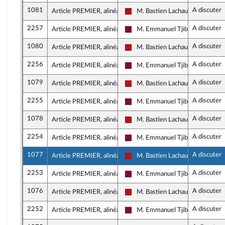
1081
A discuter
Article PREMIER, alinéa 1
M. Bastien Lachaud
La France insoumise - Nouveau F
2257
A discuter
Article PREMIER, alinéa 1
M. Emmanuel Tjibaou
Gauche Démocrate et Républica
1080
A discuter
Article PREMIER, alinéa 1
M. Bastien Lachaud
La France insoumise - Nouveau F
2256
A discuter
Article PREMIER, alinéa 1
M. Emmanuel Tjibaou
Gauche Démocrate et Républica
1079
A discuter
Article PREMIER, alinéa 1
M. Bastien Lachaud
La France insoumise - Nouveau F
2255
A discuter
Article PREMIER, alinéa 1
M. Emmanuel Tjibaou
Gauche Démocrate et Républica
1078
A discuter
Article PREMIER, alinéa 1
M. Bastien Lachaud
La France insoumise - Nouveau F
2254
A discuter
Article PREMIER, alinéa 1
M. Emmanuel Tjibaou
Gauche Démocrate et Républica
1077
A discuter
Article PREMIER, alinéa 1
M. Bastien Lachaud
La France insoumise - Nouveau F
2253
A discuter
Article PREMIER, alinéa 1
M. Emmanuel Tjibaou
Gauche Démocrate et Républica
1076
A discuter
Article PREMIER, alinéa 1
M. Bastien Lachaud
La France insoumise - Nouveau F
2252
A discuter
Article PREMIER, alinéa 1
M. Emmanuel Tjibaou
Gauche Démocrate et Républica