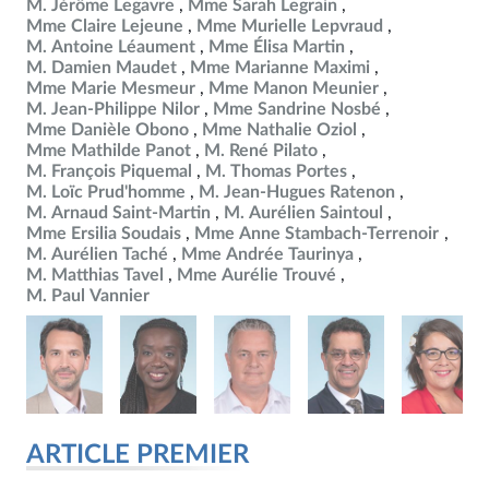
M. Jérôme Legavre
Mme Sarah Legrain
Mme Claire Lejeune
Mme Murielle Lepvraud
M. Antoine Léaument
Mme Élisa Martin
M. Damien Maudet
Mme Marianne Maximi
Mme Marie Mesmeur
Mme Manon Meunier
M. Jean-Philippe Nilor
Mme Sandrine Nosbé
Mme Danièle Obono
Mme Nathalie Oziol
Mme Mathilde Panot
M. René Pilato
M. François Piquemal
M. Thomas Portes
M. Loïc Prud'homme
M. Jean-Hugues Ratenon
M. Arnaud Saint-Martin
M. Aurélien Saintoul
Mme Ersilia Soudais
Mme Anne Stambach-Terrenoir
M. Aurélien Taché
Mme Andrée Taurinya
M. Matthias Tavel
Mme Aurélie Trouvé
M. Paul Vannier
ARTICLE PREMIER