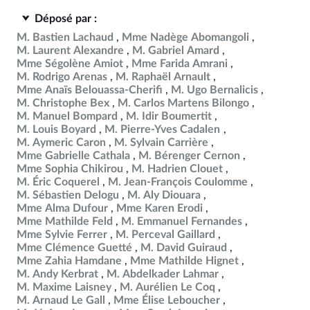
Déposé par :
M. Bastien Lachaud
Mme Nadège Abomangoli
M. Laurent Alexandre
M. Gabriel Amard
Mme Ségolène Amiot
Mme Farida Amrani
M. Rodrigo Arenas
M. Raphaël Arnault
Mme Anaïs Belouassa-Cherifi
M. Ugo Bernalicis
M. Christophe Bex
M. Carlos Martens Bilongo
M. Manuel Bompard
M. Idir Boumertit
M. Louis Boyard
M. Pierre-Yves Cadalen
M. Aymeric Caron
M. Sylvain Carrière
Mme Gabrielle Cathala
M. Bérenger Cernon
Mme Sophia Chikirou
M. Hadrien Clouet
M. Éric Coquerel
M. Jean-François Coulomme
M. Sébastien Delogu
M. Aly Diouara
Mme Alma Dufour
Mme Karen Erodi
Mme Mathilde Feld
M. Emmanuel Fernandes
Mme Sylvie Ferrer
M. Perceval Gaillard
Mme Clémence Guetté
M. David Guiraud
Mme Zahia Hamdane
Mme Mathilde Hignet
M. Andy Kerbrat
M. Abdelkader Lahmar
M. Maxime Laisney
M. Aurélien Le Coq
M. Arnaud Le Gall
Mme Élise Leboucher