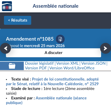
Accèder
Aller au contenu
Aller en bas de la page
Assemblée nationale
à la
page
d'accueil
< Résultats
Amendement n°1085
Déposé le
mercredi 25 mars 2026
A discuter
Dossier législatif
Version XML
Version JSON
Version PDF
Version Word/LibreOffice
Texte visé :
Projet de loi constitutionnelle, adopté
par le Sénat, relatif à la Nouvelle-Calédonie, n° 2529
Stade de lecture :
1ère lecture (2ème assemblée
saisie)
Examiné par :
Assemblée nationale (séance
publique)