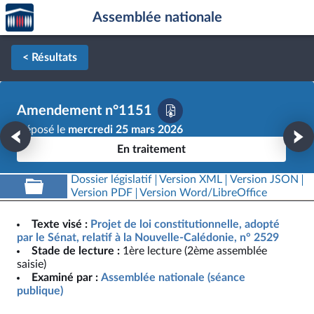
Accèder
Aller au contenu
Aller en bas de la page
Assemblée nationale
à la
page
d'accueil
< Résultats
Amendement n°1151
Déposé le
mercredi 25 mars 2026
En traitement
Dossier législatif
Version XML
Version JSON
Version PDF
Version Word/LibreOffice
Texte visé :
Projet de loi constitutionnelle, adopté
par le Sénat, relatif à la Nouvelle-Calédonie, n° 2529
Stade de lecture :
1ère lecture (2ème assemblée
saisie)
Examiné par :
Assemblée nationale (séance
publique)