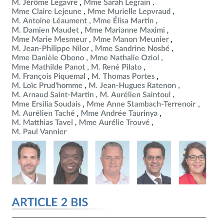
M. Jérôme Legavre
Mme Sarah Legrain
Mme Claire Lejeune
Mme Murielle Lepvraud
M. Antoine Léaument
Mme Élisa Martin
M. Damien Maudet
Mme Marianne Maximi
Mme Marie Mesmeur
Mme Manon Meunier
M. Jean-Philippe Nilor
Mme Sandrine Nosbé
Mme Danièle Obono
Mme Nathalie Oziol
Mme Mathilde Panot
M. René Pilato
M. François Piquemal
M. Thomas Portes
M. Loïc Prud'homme
M. Jean-Hugues Ratenon
M. Arnaud Saint-Martin
M. Aurélien Saintoul
Mme Ersilia Soudais
Mme Anne Stambach-Terrenoir
M. Aurélien Taché
Mme Andrée Taurinya
M. Matthias Tavel
Mme Aurélie Trouvé
M. Paul Vannier
ARTICLE 2 BIS