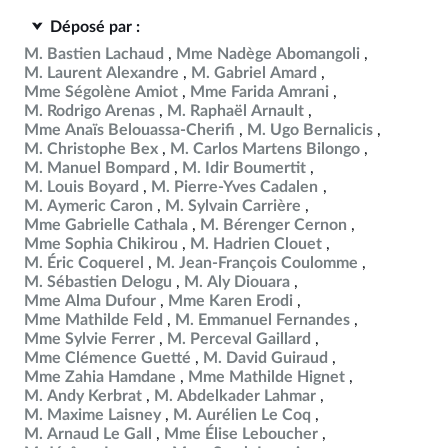
Déposé par :
M. Bastien Lachaud
Mme Nadège Abomangoli
M. Laurent Alexandre
M. Gabriel Amard
Mme Ségolène Amiot
Mme Farida Amrani
M. Rodrigo Arenas
M. Raphaël Arnault
Mme Anaïs Belouassa-Cherifi
M. Ugo Bernalicis
M. Christophe Bex
M. Carlos Martens Bilongo
M. Manuel Bompard
M. Idir Boumertit
M. Louis Boyard
M. Pierre-Yves Cadalen
M. Aymeric Caron
M. Sylvain Carrière
Mme Gabrielle Cathala
M. Bérenger Cernon
Mme Sophia Chikirou
M. Hadrien Clouet
M. Éric Coquerel
M. Jean-François Coulomme
M. Sébastien Delogu
M. Aly Diouara
Mme Alma Dufour
Mme Karen Erodi
Mme Mathilde Feld
M. Emmanuel Fernandes
Mme Sylvie Ferrer
M. Perceval Gaillard
Mme Clémence Guetté
M. David Guiraud
Mme Zahia Hamdane
Mme Mathilde Hignet
M. Andy Kerbrat
M. Abdelkader Lahmar
M. Maxime Laisney
M. Aurélien Le Coq
M. Arnaud Le Gall
Mme Élise Leboucher