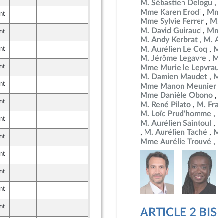
ne
M. Sébastien Delogu
Mme Karen Erodi
Mm
nt
25 mars 2026
ont Populaire
Mme Sylvie Ferrer
M.
M. David Guiraud
Mm
nt
26 mars 2026
ne
M. Andy Kerbrat
M. 
M. Aurélien Le Coq
M
nt
25 mars 2026
ont Populaire
M. Jérôme Legavre
M
nt
26 mars 2026
Mme Murielle Lepvra
ne
M. Damien Maudet
M
nt
25 mars 2026
Mme Manon Meunier
ont Populaire
Mme Danièle Obono
nt
26 mars 2026
M. René Pilato
M. Fr
ne
M. Loïc Prud'homme
nt
26 mars 2026
M. Aurélien Saintoul
ne
M. Aurélien Taché
M
nt
26 mars 2026
Mme Aurélie Trouvé
ne
nt
25 mars 2026
ont Populaire
nt
26 mars 2026
ne
nt
25 mars 2026
ont Populaire
nt
26 mars 2026
ARTICLE 2 BIS
ne