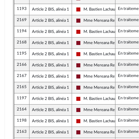
Gauche Démocrate et Républicai
1193
En traiteme
Article 2 BIS, alinéa 1
M. Bastien Lachaud
La France insoumise - Nouveau Fr
2169
En traiteme
Article 2 BIS, alinéa 1
Mme Mereana Reid Arbelot
Gauche Démocrate et Républicai
1194
En traiteme
Article 2 BIS, alinéa 1
M. Bastien Lachaud
La France insoumise - Nouveau Fr
2168
En traiteme
Article 2 BIS, alinéa 1
Mme Mereana Reid Arbelot
Gauche Démocrate et Républicai
1195
En traiteme
Article 2 BIS, alinéa 1
M. Bastien Lachaud
La France insoumise - Nouveau Fr
2166
En traiteme
Article 2 BIS, alinéa 1
Mme Mereana Reid Arbelot
Gauche Démocrate et Républicai
2167
En traiteme
Article 2 BIS, alinéa 1
Mme Mereana Reid Arbelot
Gauche Démocrate et Républicai
2165
En traiteme
Article 2 BIS, alinéa 1
Mme Mereana Reid Arbelot
Gauche Démocrate et Républicai
1197
En traiteme
Article 2 BIS, alinéa 1
M. Bastien Lachaud
La France insoumise - Nouveau Fr
2164
En traiteme
Article 2 BIS, alinéa 1
Mme Mereana Reid Arbelot
Gauche Démocrate et Républicai
1198
En traiteme
Article 2 BIS, alinéa 1
M. Bastien Lachaud
La France insoumise - Nouveau Fr
2163
En traiteme
Article 2 BIS, alinéa 1
Mme Mereana Reid Arbelot
Gauche Démocrate et Républicai