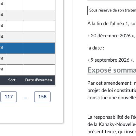
nt
25 mars 2026
ont Populaire
Sous réserve de son traitem
nt
26 mars 2026
ne
À la fin de l’alinéa 1, s
nt
25 mars 2026
ont Populaire
« 20 décembre 2026 »,
nt
26 mars 2026
ne
la date :
nt
25 mars 2026
ont Populaire
nt
26 mars 2026
« 9 septembre 2026 ».
ne
Exposé somma
nt
25 mars 2026
ont Populaire
Sort
Date d'examen
Date de dépôt
Par cet amendement, n
projet de loi constitut
117
...
158
constitue une nouvelle
La responsabilité de l’é
de la Kanaky-Nouvell
présent texte, qui insc