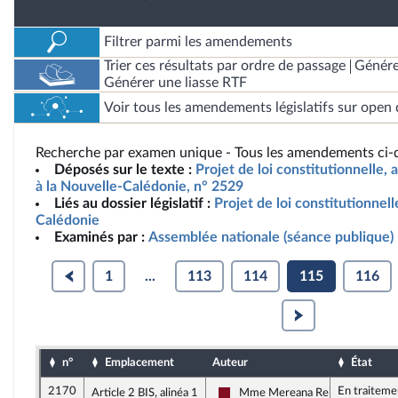
Filtrer parmi les amendements
Trier ces résultats par ordre de passage
Génére
Générer une liasse RTF
Voir tous les amendements législatifs sur open 
Recherche par examen unique - Tous les amendements ci-d
Déposés sur le texte :
Projet de loi constitutionnelle, 
à la Nouvelle-Calédonie, n° 2529
Liés au dossier législatif :
Projet de loi constitutionnell
Calédonie
Examinés par :
Assemblée nationale (séance publique)
1
...
113
114
115
116
n°
Emplacement
Auteur
État
2170
En traiteme
Article 2 BIS, alinéa 1
Mme Mereana Reid Arbelot