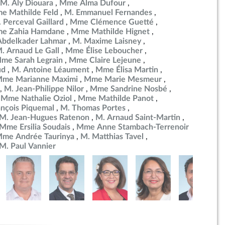
M. Aly Diouara
Mme Alma Dufour
e Mathilde Feld
M. Emmanuel Fernandes
 Perceval Gaillard
Mme Clémence Guetté
e Zahia Hamdane
Mme Mathilde Hignet
Abdelkader Lahmar
M. Maxime Laisney
. Arnaud Le Gall
Mme Élise Leboucher
me Sarah Legrain
Mme Claire Lejeune
ud
M. Antoine Léaument
Mme Élisa Martin
me Marianne Maximi
Mme Marie Mesmeur
M. Jean-Philippe Nilor
Mme Sandrine Nosbé
Mme Nathalie Oziol
Mme Mathilde Panot
ançois Piquemal
M. Thomas Portes
M. Jean-Hugues Ratenon
M. Arnaud Saint-Martin
Mme Ersilia Soudais
Mme Anne Stambach-Terrenoir
me Andrée Taurinya
M. Matthias Tavel
M. Paul Vannier