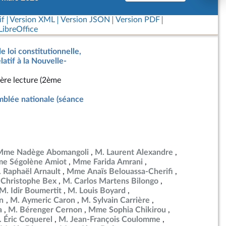
if
Version XML
Version JSON
Version PDF
ibreOffice
e loi constitutionnelle,
latif à la Nouvelle-
ère lecture (2ème
blée nationale (séance
Mme Nadège Abomangoli
M. Laurent Alexandre
e Ségolène Amiot
Mme Farida Amrani
 Raphaël Arnault
Mme Anaïs Belouassa-Cherifi
 Christophe Bex
M. Carlos Martens Bilongo
M. Idir Boumertit
M. Louis Boyard
en
M. Aymeric Caron
M. Sylvain Carrière
a
M. Bérenger Cernon
Mme Sophia Chikirou
 Éric Coquerel
M. Jean-François Coulomme