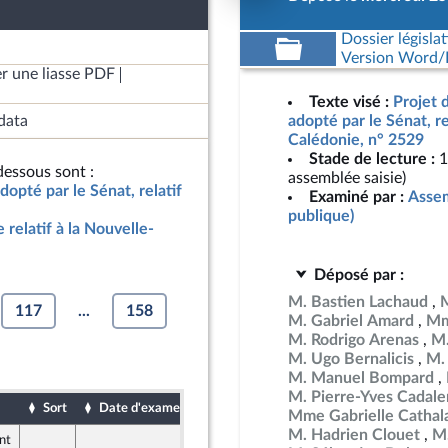
Dossier législat
Version Word/L
r une liasse PDF
Texte visé :
Projet d
data
adopté par le Sénat, re
Calédonie, n° 2529
Stade de lecture :
1
essous sont :
assemblée saisie)
adopté par le Sénat, relatif
Examiné par :
Assem
publique)
e relatif à la Nouvelle-
Déposé par :
M. Bastien Lachaud
117
...
158
M. Gabriel Amard
Mm
M. Rodrigo Arenas
M.
M. Ugo Bernalicis
M.
M. Manuel Bompard
M. Pierre-Yves Cadal
Sort
Date d'examen
Date de dépôt
Mme Gabrielle Cathal
M. Hadrien Clouet
M.
nt
26 mars 2026