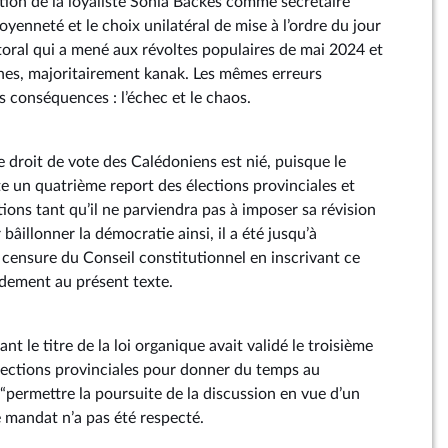
tion de la loyaliste Sonia Backès comme secrétaire
toyenneté et le choix unilatéral de mise à l’ordre du jour
toral qui a mené aux révoltes populaires de mai 2024 et
nes, majoritairement kanak. Les mêmes erreurs
 conséquences : l’échec et le chaos.
 droit de vote des Calédoniens est nié, puisque le
un quatrième report des élections provinciales et
ctions tant qu’il ne parviendra pas à imposer sa révision
bâillonner la démocratie ainsi, il a été jusqu’à
 censure du Conseil constitutionnel en inscrivant ce
dement au présent texte.
t le titre de la loi organique avait validé le troisième
élections provinciales pour donner du temps au
permettre la poursuite de la discussion en vue d’un
 mandat n’a pas été respecté.