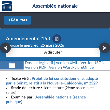
Accèder
Aller au contenu
Aller en bas de la page
Assemblée nationale
à la
page
d'accueil
< Résultats
Amendement n°153
Déposé le
mercredi 25 mars 2026
A discuter
Dossier législatif
Version XML
Version JSON
Version PDF
Version Word/LibreOffice
Texte visé :
Projet de loi constitutionnelle, adopté
par le Sénat, relatif à la Nouvelle-Calédonie, n° 2529
Stade de lecture :
1ère lecture (2ème assemblée
saisie)
Examiné par :
Assemblée nationale (séance
publique)