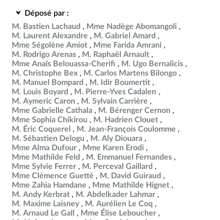
Déposé par :
M. Bastien Lachaud
Mme Nadège Abomangoli
M. Laurent Alexandre
M. Gabriel Amard
Mme Ségolène Amiot
Mme Farida Amrani
M. Rodrigo Arenas
M. Raphaël Arnault
Mme Anaïs Belouassa-Cherifi
M. Ugo Bernalicis
M. Christophe Bex
M. Carlos Martens Bilongo
M. Manuel Bompard
M. Idir Boumertit
M. Louis Boyard
M. Pierre-Yves Cadalen
M. Aymeric Caron
M. Sylvain Carrière
Mme Gabrielle Cathala
M. Bérenger Cernon
Mme Sophia Chikirou
M. Hadrien Clouet
M. Éric Coquerel
M. Jean-François Coulomme
M. Sébastien Delogu
M. Aly Diouara
Mme Alma Dufour
Mme Karen Erodi
Mme Mathilde Feld
M. Emmanuel Fernandes
Mme Sylvie Ferrer
M. Perceval Gaillard
Mme Clémence Guetté
M. David Guiraud
Mme Zahia Hamdane
Mme Mathilde Hignet
M. Andy Kerbrat
M. Abdelkader Lahmar
M. Maxime Laisney
M. Aurélien Le Coq
M. Arnaud Le Gall
Mme Élise Leboucher