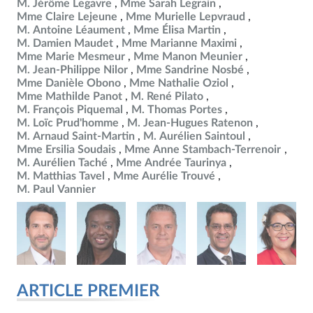
M. Jérôme Legavre
Mme Sarah Legrain
Mme Claire Lejeune
Mme Murielle Lepvraud
M. Antoine Léaument
Mme Élisa Martin
M. Damien Maudet
Mme Marianne Maximi
Mme Marie Mesmeur
Mme Manon Meunier
M. Jean-Philippe Nilor
Mme Sandrine Nosbé
Mme Danièle Obono
Mme Nathalie Oziol
Mme Mathilde Panot
M. René Pilato
M. François Piquemal
M. Thomas Portes
M. Loïc Prud'homme
M. Jean-Hugues Ratenon
M. Arnaud Saint-Martin
M. Aurélien Saintoul
Mme Ersilia Soudais
Mme Anne Stambach-Terrenoir
M. Aurélien Taché
Mme Andrée Taurinya
M. Matthias Tavel
Mme Aurélie Trouvé
M. Paul Vannier
ARTICLE PREMIER