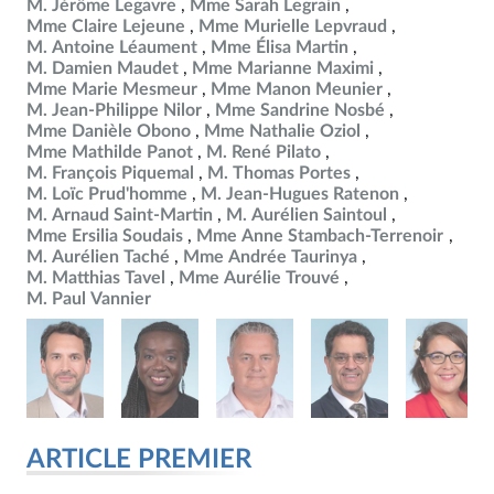
M. Jérôme Legavre
Mme Sarah Legrain
Mme Claire Lejeune
Mme Murielle Lepvraud
M. Antoine Léaument
Mme Élisa Martin
M. Damien Maudet
Mme Marianne Maximi
Mme Marie Mesmeur
Mme Manon Meunier
M. Jean-Philippe Nilor
Mme Sandrine Nosbé
Mme Danièle Obono
Mme Nathalie Oziol
Mme Mathilde Panot
M. René Pilato
M. François Piquemal
M. Thomas Portes
M. Loïc Prud'homme
M. Jean-Hugues Ratenon
M. Arnaud Saint-Martin
M. Aurélien Saintoul
Mme Ersilia Soudais
Mme Anne Stambach-Terrenoir
M. Aurélien Taché
Mme Andrée Taurinya
M. Matthias Tavel
Mme Aurélie Trouvé
M. Paul Vannier
ARTICLE PREMIER