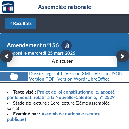
Accèder
Aller au contenu
Aller en bas de la page
Assemblée nationale
à la
page
d'accueil
< Résultats
Amendement n°156
Déposé le
mercredi 25 mars 2026
A discuter
Dossier législatif
Version XML
Version JSON
Version PDF
Version Word/LibreOffice
Texte visé :
Projet de loi constitutionnelle, adopté
par le Sénat, relatif à la Nouvelle-Calédonie, n° 2529
Stade de lecture :
1ère lecture (2ème assemblée
saisie)
Examiné par :
Assemblée nationale (séance
publique)