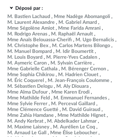
Déposé par :
M. Bastien Lachaud
Mme Nadège Abomangoli
M. Laurent Alexandre
M. Gabriel Amard
Mme Ségolène Amiot
Mme Farida Amrani
M. Rodrigo Arenas
M. Raphaël Arnault
Mme Anaïs Belouassa-Cherifi
M. Ugo Bernalicis
M. Christophe Bex
M. Carlos Martens Bilongo
M. Manuel Bompard
M. Idir Boumertit
M. Louis Boyard
M. Pierre-Yves Cadalen
M. Aymeric Caron
M. Sylvain Carrière
Mme Gabrielle Cathala
M. Bérenger Cernon
Mme Sophia Chikirou
M. Hadrien Clouet
M. Éric Coquerel
M. Jean-François Coulomme
M. Sébastien Delogu
M. Aly Diouara
Mme Alma Dufour
Mme Karen Erodi
Mme Mathilde Feld
M. Emmanuel Fernandes
Mme Sylvie Ferrer
M. Perceval Gaillard
Mme Clémence Guetté
M. David Guiraud
Mme Zahia Hamdane
Mme Mathilde Hignet
M. Andy Kerbrat
M. Abdelkader Lahmar
M. Maxime Laisney
M. Aurélien Le Coq
M. Arnaud Le Gall
Mme Élise Leboucher