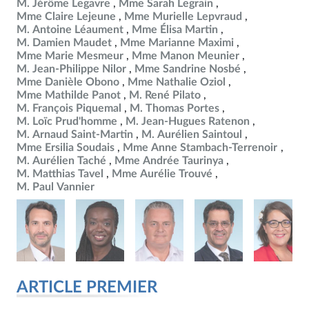
M. Jérôme Legavre
Mme Sarah Legrain
Mme Claire Lejeune
Mme Murielle Lepvraud
M. Antoine Léaument
Mme Élisa Martin
M. Damien Maudet
Mme Marianne Maximi
Mme Marie Mesmeur
Mme Manon Meunier
M. Jean-Philippe Nilor
Mme Sandrine Nosbé
Mme Danièle Obono
Mme Nathalie Oziol
Mme Mathilde Panot
M. René Pilato
M. François Piquemal
M. Thomas Portes
M. Loïc Prud'homme
M. Jean-Hugues Ratenon
M. Arnaud Saint-Martin
M. Aurélien Saintoul
Mme Ersilia Soudais
Mme Anne Stambach-Terrenoir
M. Aurélien Taché
Mme Andrée Taurinya
M. Matthias Tavel
Mme Aurélie Trouvé
M. Paul Vannier
ARTICLE PREMIER