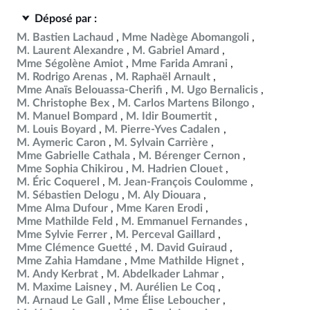
Déposé par :
M. Bastien Lachaud
Mme Nadège Abomangoli
M. Laurent Alexandre
M. Gabriel Amard
Mme Ségolène Amiot
Mme Farida Amrani
M. Rodrigo Arenas
M. Raphaël Arnault
Mme Anaïs Belouassa-Cherifi
M. Ugo Bernalicis
M. Christophe Bex
M. Carlos Martens Bilongo
M. Manuel Bompard
M. Idir Boumertit
M. Louis Boyard
M. Pierre-Yves Cadalen
M. Aymeric Caron
M. Sylvain Carrière
Mme Gabrielle Cathala
M. Bérenger Cernon
Mme Sophia Chikirou
M. Hadrien Clouet
M. Éric Coquerel
M. Jean-François Coulomme
M. Sébastien Delogu
M. Aly Diouara
Mme Alma Dufour
Mme Karen Erodi
Mme Mathilde Feld
M. Emmanuel Fernandes
Mme Sylvie Ferrer
M. Perceval Gaillard
Mme Clémence Guetté
M. David Guiraud
Mme Zahia Hamdane
Mme Mathilde Hignet
M. Andy Kerbrat
M. Abdelkader Lahmar
M. Maxime Laisney
M. Aurélien Le Coq
M. Arnaud Le Gall
Mme Élise Leboucher