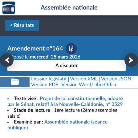
Accèder
Aller au contenu
Aller en bas de la page
Assemblée nationale
à la
page
d'accueil
< Résultats
Amendement n°164
Déposé le
mercredi 25 mars 2026
A discuter
Dossier législatif
Version XML
Version JSON
Version PDF
Version Word/LibreOffice
Texte visé :
Projet de loi constitutionnelle, adopté
par le Sénat, relatif à la Nouvelle-Calédonie, n° 2529
Stade de lecture :
1ère lecture (2ème assemblée
saisie)
Examiné par :
Assemblée nationale (séance
publique)