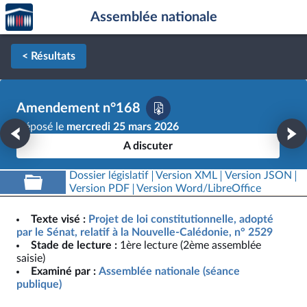
Accèder
Aller au contenu
Aller en bas de la page
Assemblée nationale
à la
page
d'accueil
< Résultats
Amendement n°168
Déposé le
mercredi 25 mars 2026
A discuter
Dossier législatif
Version XML
Version JSON
Version PDF
Version Word/LibreOffice
Texte visé :
Projet de loi constitutionnelle, adopté
par le Sénat, relatif à la Nouvelle-Calédonie, n° 2529
Stade de lecture :
1ère lecture (2ème assemblée
saisie)
Examiné par :
Assemblée nationale (séance
publique)