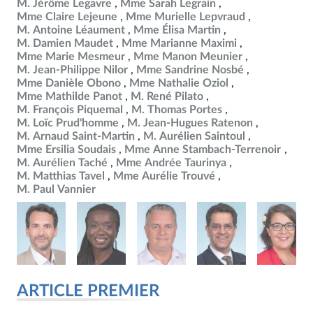
M. Jérôme Legavre
Mme Sarah Legrain
Mme Claire Lejeune
Mme Murielle Lepvraud
M. Antoine Léaument
Mme Élisa Martin
M. Damien Maudet
Mme Marianne Maximi
Mme Marie Mesmeur
Mme Manon Meunier
M. Jean-Philippe Nilor
Mme Sandrine Nosbé
Mme Danièle Obono
Mme Nathalie Oziol
Mme Mathilde Panot
M. René Pilato
M. François Piquemal
M. Thomas Portes
M. Loïc Prud'homme
M. Jean-Hugues Ratenon
M. Arnaud Saint-Martin
M. Aurélien Saintoul
Mme Ersilia Soudais
Mme Anne Stambach-Terrenoir
M. Aurélien Taché
Mme Andrée Taurinya
M. Matthias Tavel
Mme Aurélie Trouvé
M. Paul Vannier
ARTICLE PREMIER