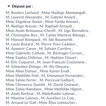
Déposé par :
M. Bastien Lachaud
Mme Nadège Abomangoli
M. Laurent Alexandre
M. Gabriel Amard
Mme Ségolène Amiot
Mme Farida Amrani
M. Rodrigo Arenas
M. Raphaël Arnault
Mme Anaïs Belouassa-Cherifi
M. Ugo Bernalicis
M. Christophe Bex
M. Carlos Martens Bilongo
M. Manuel Bompard
M. Idir Boumertit
M. Louis Boyard
M. Pierre-Yves Cadalen
M. Aymeric Caron
M. Sylvain Carrière
Mme Gabrielle Cathala
M. Bérenger Cernon
Mme Sophia Chikirou
M. Hadrien Clouet
M. Éric Coquerel
M. Jean-François Coulomme
M. Sébastien Delogu
M. Aly Diouara
Mme Alma Dufour
Mme Karen Erodi
Mme Mathilde Feld
M. Emmanuel Fernandes
Mme Sylvie Ferrer
M. Perceval Gaillard
Mme Clémence Guetté
M. David Guiraud
Mme Zahia Hamdane
Mme Mathilde Hignet
M. Andy Kerbrat
M. Abdelkader Lahmar
M. Maxime Laisney
M. Aurélien Le Coq
M. Arnaud Le Gall
Mme Élise Leboucher