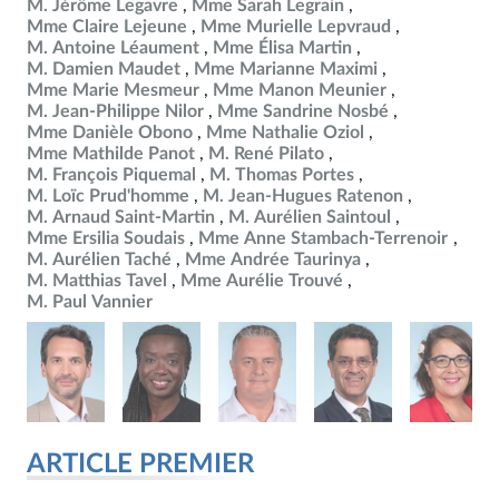
M. Jérôme Legavre
Mme Sarah Legrain
Mme Claire Lejeune
Mme Murielle Lepvraud
M. Antoine Léaument
Mme Élisa Martin
M. Damien Maudet
Mme Marianne Maximi
Mme Marie Mesmeur
Mme Manon Meunier
M. Jean-Philippe Nilor
Mme Sandrine Nosbé
Mme Danièle Obono
Mme Nathalie Oziol
Mme Mathilde Panot
M. René Pilato
M. François Piquemal
M. Thomas Portes
M. Loïc Prud'homme
M. Jean-Hugues Ratenon
M. Arnaud Saint-Martin
M. Aurélien Saintoul
Mme Ersilia Soudais
Mme Anne Stambach-Terrenoir
M. Aurélien Taché
Mme Andrée Taurinya
M. Matthias Tavel
Mme Aurélie Trouvé
M. Paul Vannier
ARTICLE PREMIER