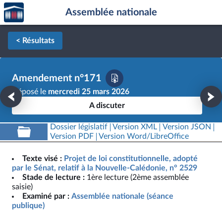
Accèder
Aller au contenu
Aller en bas de la page
Assemblée nationale
à la
page
d'accueil
< Résultats
Amendement n°171
Déposé le
mercredi 25 mars 2026
A discuter
Dossier législatif
Version XML
Version JSON
Version PDF
Version Word/LibreOffice
Texte visé :
Projet de loi constitutionnelle, adopté
par le Sénat, relatif à la Nouvelle-Calédonie, n° 2529
Stade de lecture :
1ère lecture (2ème assemblée
saisie)
Examiné par :
Assemblée nationale (séance
publique)