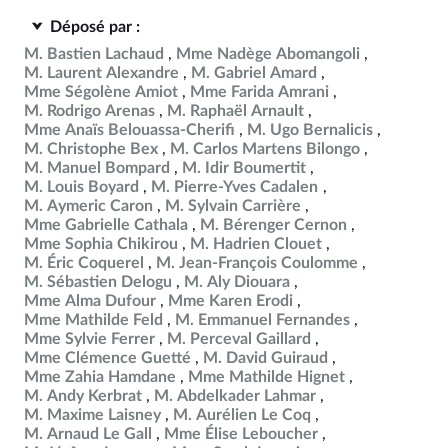
Déposé par :
M. Bastien Lachaud
Mme Nadège Abomangoli
M. Laurent Alexandre
M. Gabriel Amard
Mme Ségolène Amiot
Mme Farida Amrani
M. Rodrigo Arenas
M. Raphaël Arnault
Mme Anaïs Belouassa-Cherifi
M. Ugo Bernalicis
M. Christophe Bex
M. Carlos Martens Bilongo
M. Manuel Bompard
M. Idir Boumertit
M. Louis Boyard
M. Pierre-Yves Cadalen
M. Aymeric Caron
M. Sylvain Carrière
Mme Gabrielle Cathala
M. Bérenger Cernon
Mme Sophia Chikirou
M. Hadrien Clouet
M. Éric Coquerel
M. Jean-François Coulomme
M. Sébastien Delogu
M. Aly Diouara
Mme Alma Dufour
Mme Karen Erodi
Mme Mathilde Feld
M. Emmanuel Fernandes
Mme Sylvie Ferrer
M. Perceval Gaillard
Mme Clémence Guetté
M. David Guiraud
Mme Zahia Hamdane
Mme Mathilde Hignet
M. Andy Kerbrat
M. Abdelkader Lahmar
M. Maxime Laisney
M. Aurélien Le Coq
M. Arnaud Le Gall
Mme Élise Leboucher