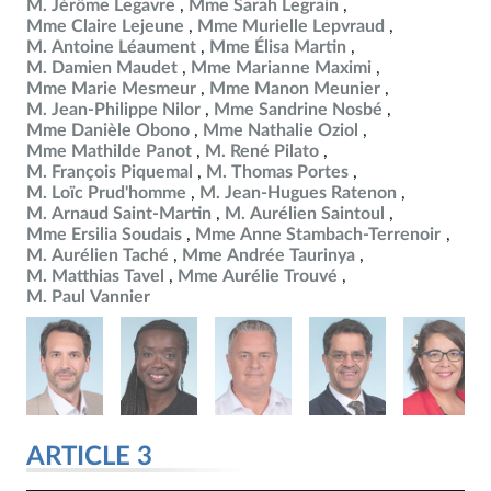
M. Jérôme Legavre
Mme Sarah Legrain
Mme Claire Lejeune
Mme Murielle Lepvraud
M. Antoine Léaument
Mme Élisa Martin
M. Damien Maudet
Mme Marianne Maximi
Mme Marie Mesmeur
Mme Manon Meunier
M. Jean-Philippe Nilor
Mme Sandrine Nosbé
Mme Danièle Obono
Mme Nathalie Oziol
Mme Mathilde Panot
M. René Pilato
M. François Piquemal
M. Thomas Portes
M. Loïc Prud'homme
M. Jean-Hugues Ratenon
M. Arnaud Saint-Martin
M. Aurélien Saintoul
Mme Ersilia Soudais
Mme Anne Stambach-Terrenoir
M. Aurélien Taché
Mme Andrée Taurinya
M. Matthias Tavel
Mme Aurélie Trouvé
M. Paul Vannier
ARTICLE 3