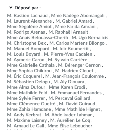
Déposé par :
M. Bastien Lachaud
Mme Nadège Abomangoli
M. Laurent Alexandre
M. Gabriel Amard
Mme Ségolène Amiot
Mme Farida Amrani
M. Rodrigo Arenas
M. Raphaël Arnault
Mme Anaïs Belouassa-Cherifi
M. Ugo Bernalicis
M. Christophe Bex
M. Carlos Martens Bilongo
M. Manuel Bompard
M. Idir Boumertit
M. Louis Boyard
M. Pierre-Yves Cadalen
M. Aymeric Caron
M. Sylvain Carrière
Mme Gabrielle Cathala
M. Bérenger Cernon
Mme Sophia Chikirou
M. Hadrien Clouet
M. Éric Coquerel
M. Jean-François Coulomme
M. Sébastien Delogu
M. Aly Diouara
Mme Alma Dufour
Mme Karen Erodi
Mme Mathilde Feld
M. Emmanuel Fernandes
Mme Sylvie Ferrer
M. Perceval Gaillard
Mme Clémence Guetté
M. David Guiraud
Mme Zahia Hamdane
Mme Mathilde Hignet
M. Andy Kerbrat
M. Abdelkader Lahmar
M. Maxime Laisney
M. Aurélien Le Coq
M. Arnaud Le Gall
Mme Élise Leboucher