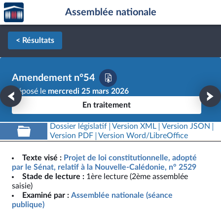
Accèder
Aller au contenu
Aller en bas de la page
Assemblée nationale
à la
page
d'accueil
< Résultats
Amendement n°54
Déposé le
mercredi 25 mars 2026
En traitement
Dossier législatif
Version XML
Version JSON
Version PDF
Version Word/LibreOffice
Texte visé :
Projet de loi constitutionnelle, adopté
par le Sénat, relatif à la Nouvelle-Calédonie, n° 2529
Stade de lecture :
1ère lecture (2ème assemblée
saisie)
Examiné par :
Assemblée nationale (séance
publique)