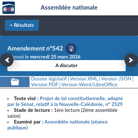
Accèder
Aller au contenu
Aller en bas de la page
Assemblée nationale
à la
page
d'accueil
< Résultats
Amendement n°542
Déposé le
mercredi 25 mars 2026
A discuter
Dossier législatif
Version XML
Version JSON
Version PDF
Version Word/LibreOffice
Texte visé :
Projet de loi constitutionnelle, adopté
par le Sénat, relatif à la Nouvelle-Calédonie, n° 2529
Stade de lecture :
1ère lecture (2ème assemblée
saisie)
Examiné par :
Assemblée nationale (séance
publique)