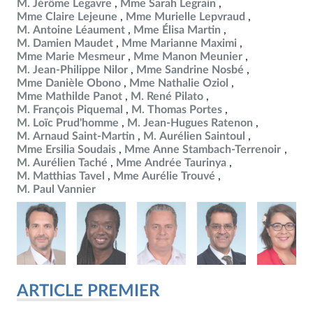
M. Jérôme Legavre
Mme Sarah Legrain
Mme Claire Lejeune
Mme Murielle Lepvraud
M. Antoine Léaument
Mme Élisa Martin
M. Damien Maudet
Mme Marianne Maximi
Mme Marie Mesmeur
Mme Manon Meunier
M. Jean-Philippe Nilor
Mme Sandrine Nosbé
Mme Danièle Obono
Mme Nathalie Oziol
Mme Mathilde Panot
M. René Pilato
M. François Piquemal
M. Thomas Portes
M. Loïc Prud'homme
M. Jean-Hugues Ratenon
M. Arnaud Saint-Martin
M. Aurélien Saintoul
Mme Ersilia Soudais
Mme Anne Stambach-Terrenoir
M. Aurélien Taché
Mme Andrée Taurinya
M. Matthias Tavel
Mme Aurélie Trouvé
M. Paul Vannier
ARTICLE PREMIER