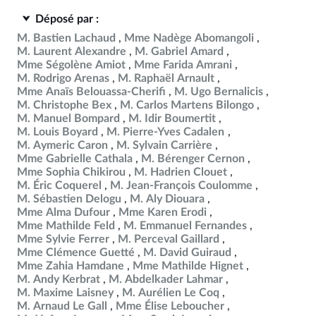
Déposé par :
M. Bastien Lachaud
Mme Nadège Abomangoli
M. Laurent Alexandre
M. Gabriel Amard
Mme Ségolène Amiot
Mme Farida Amrani
M. Rodrigo Arenas
M. Raphaël Arnault
Mme Anaïs Belouassa-Cherifi
M. Ugo Bernalicis
M. Christophe Bex
M. Carlos Martens Bilongo
M. Manuel Bompard
M. Idir Boumertit
M. Louis Boyard
M. Pierre-Yves Cadalen
M. Aymeric Caron
M. Sylvain Carrière
Mme Gabrielle Cathala
M. Bérenger Cernon
Mme Sophia Chikirou
M. Hadrien Clouet
M. Éric Coquerel
M. Jean-François Coulomme
M. Sébastien Delogu
M. Aly Diouara
Mme Alma Dufour
Mme Karen Erodi
Mme Mathilde Feld
M. Emmanuel Fernandes
Mme Sylvie Ferrer
M. Perceval Gaillard
Mme Clémence Guetté
M. David Guiraud
Mme Zahia Hamdane
Mme Mathilde Hignet
M. Andy Kerbrat
M. Abdelkader Lahmar
M. Maxime Laisney
M. Aurélien Le Coq
M. Arnaud Le Gall
Mme Élise Leboucher