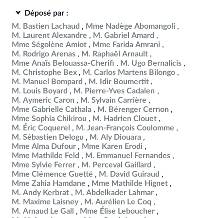
Déposé par :
M. Bastien Lachaud
Mme Nadège Abomangoli
M. Laurent Alexandre
M. Gabriel Amard
Mme Ségolène Amiot
Mme Farida Amrani
M. Rodrigo Arenas
M. Raphaël Arnault
Mme Anaïs Belouassa-Cherifi
M. Ugo Bernalicis
M. Christophe Bex
M. Carlos Martens Bilongo
M. Manuel Bompard
M. Idir Boumertit
M. Louis Boyard
M. Pierre-Yves Cadalen
M. Aymeric Caron
M. Sylvain Carrière
Mme Gabrielle Cathala
M. Bérenger Cernon
Mme Sophia Chikirou
M. Hadrien Clouet
M. Éric Coquerel
M. Jean-François Coulomme
M. Sébastien Delogu
M. Aly Diouara
Mme Alma Dufour
Mme Karen Erodi
Mme Mathilde Feld
M. Emmanuel Fernandes
Mme Sylvie Ferrer
M. Perceval Gaillard
Mme Clémence Guetté
M. David Guiraud
Mme Zahia Hamdane
Mme Mathilde Hignet
M. Andy Kerbrat
M. Abdelkader Lahmar
M. Maxime Laisney
M. Aurélien Le Coq
M. Arnaud Le Gall
Mme Élise Leboucher