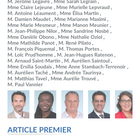
M. Jérôme Legavre
Mme Sarah Legrain
Mme Claire Lejeune
Mme Murielle Lepvraud
M. Antoine Léaument
Mme Élisa Martin
M. Damien Maudet
Mme Marianne Maximi
Mme Marie Mesmeur
Mme Manon Meunier
M. Jean-Philippe Nilor
Mme Sandrine Nosbé
Mme Danièle Obono
Mme Nathalie Oziol
Mme Mathilde Panot
M. René Pilato
M. François Piquemal
M. Thomas Portes
M. Loïc Prud'homme
M. Jean-Hugues Ratenon
M. Arnaud Saint-Martin
M. Aurélien Saintoul
Mme Ersilia Soudais
Mme Anne Stambach-Terrenoir
M. Aurélien Taché
Mme Andrée Taurinya
M. Matthias Tavel
Mme Aurélie Trouvé
M. Paul Vannier
ARTICLE PREMIER