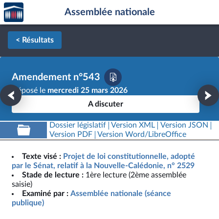
Accèder
Aller au contenu
Aller en bas de la page
Assemblée nationale
à la
page
d'accueil
< Résultats
Amendement n°543
Déposé le
mercredi 25 mars 2026
A discuter
Dossier législatif
Version XML
Version JSON
Version PDF
Version Word/LibreOffice
Texte visé :
Projet de loi constitutionnelle, adopté
par le Sénat, relatif à la Nouvelle-Calédonie, n° 2529
Stade de lecture :
1ère lecture (2ème assemblée
saisie)
Examiné par :
Assemblée nationale (séance
publique)