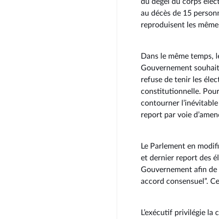
du dégel du corps élec
au décès de 15 person
reproduisent les mêmes
Dans le même temps, le
Gouvernement souhaite 
refuse de tenir les éle
constitutionnelle. Pour 
contourner l’inévitable
report par voie d’amen
Le Parlement en modifian
et dernier report des 
Gouvernement afin de “
accord consensuel”. Ce
L’exécutif privilégie la