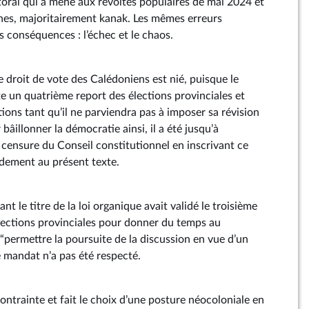
toral qui a mené aux révoltes populaires de mai 2024 et
nes, majoritairement kanak. Les mêmes erreurs
 conséquences : l’échec et le chaos.
 droit de vote des Calédoniens est nié, puisque le
un quatrième report des élections provinciales et
ctions tant qu’il ne parviendra pas à imposer sa révision
bâillonner la démocratie ainsi, il a été jusqu’à
 censure du Conseil constitutionnel en inscrivant ce
dement au présent texte.
t le titre de la loi organique avait validé le troisième
élections provinciales pour donner du temps au
permettre la poursuite de la discussion en vue d’un
 mandat n’a pas été respecté.
 contrainte et fait le choix d’une posture néocoloniale en