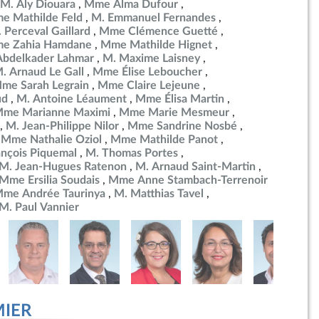
M. Aly Diouara
Mme Alma Dufour
e Mathilde Feld
M. Emmanuel Fernandes
 Perceval Gaillard
Mme Clémence Guetté
e Zahia Hamdane
Mme Mathilde Hignet
Abdelkader Lahmar
M. Maxime Laisney
. Arnaud Le Gall
Mme Élise Leboucher
me Sarah Legrain
Mme Claire Lejeune
ud
M. Antoine Léaument
Mme Élisa Martin
me Marianne Maximi
Mme Marie Mesmeur
M. Jean-Philippe Nilor
Mme Sandrine Nosbé
Mme Nathalie Oziol
Mme Mathilde Panot
ançois Piquemal
M. Thomas Portes
M. Jean-Hugues Ratenon
M. Arnaud Saint-Martin
Mme Ersilia Soudais
Mme Anne Stambach-Terrenoir
me Andrée Taurinya
M. Matthias Tavel
M. Paul Vannier
MIER