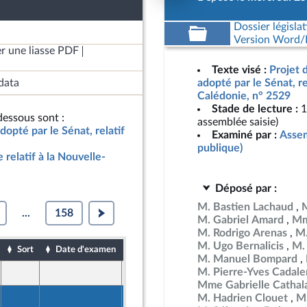
Dossier législat
Version Word/L
r une liasse PDF
Texte visé :
Projet d
data
adopté par le Sénat, re
Calédonie, n° 2529
Stade de lecture :
1
essous sont :
assemblée saisie)
adopté par le Sénat, relatif
Examiné par :
Assem
publique)
e relatif à la Nouvelle-
Déposé par :
M. Bastien Lachaud
...
158
M. Gabriel Amard
Mm
M. Rodrigo Arenas
M.
M. Ugo Bernalicis
M.
Sort
Date d'examen
Date de dépôt
M. Manuel Bompard
M. Pierre-Yves Cadal
26 mars 2026
ine
Mme Gabrielle Cathal
25 mars 2026
M. Hadrien Clouet
M.
ront Populaire