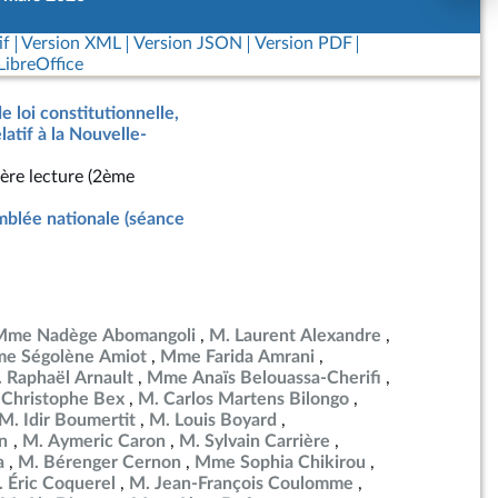
if
Version XML
Version JSON
Version PDF
ibreOffice
e loi constitutionnelle,
latif à la Nouvelle-
ère lecture (2ème
blée nationale (séance
Mme Nadège Abomangoli
M. Laurent Alexandre
e Ségolène Amiot
Mme Farida Amrani
 Raphaël Arnault
Mme Anaïs Belouassa-Cherifi
 Christophe Bex
M. Carlos Martens Bilongo
M. Idir Boumertit
M. Louis Boyard
en
M. Aymeric Caron
M. Sylvain Carrière
a
M. Bérenger Cernon
Mme Sophia Chikirou
 Éric Coquerel
M. Jean-François Coulomme