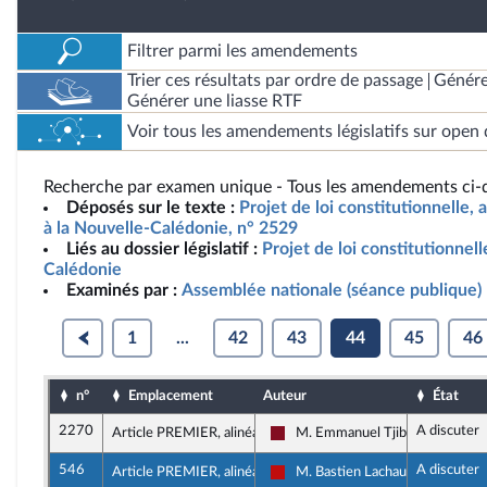
Filtrer parmi les amendements
Trier ces résultats par ordre de passage
Génére
Générer une liasse RTF
Voir tous les amendements législatifs sur open 
Recherche par examen unique - Tous les amendements ci-d
Déposés sur le texte :
Projet de loi constitutionnelle, 
à la Nouvelle-Calédonie, n° 2529
Liés au dossier législatif :
Projet de loi constitutionnell
Calédonie
Examinés par :
Assemblée nationale (séance publique)
1
...
42
43
44
45
46
n°
Emplacement
Auteur
État
2270
A discuter
Article PREMIER, alinéa 1
M. Emmanuel Tjibaou
Gauche Démocrate et Républica
546
A discuter
Article PREMIER, alinéa 1
M. Bastien Lachaud
La France insoumise - Nouveau F