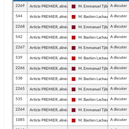
2269
A discuter
Article PREMIER, alinéa 1
M. Emmanuel Tjibaou
Gauche Démocrate et Républica
544
A discuter
Article PREMIER, alinéa 1
M. Bastien Lachaud
La France insoumise - Nouveau F
2268
A discuter
Article PREMIER, alinéa 1
M. Emmanuel Tjibaou
Gauche Démocrate et Républica
542
A discuter
Article PREMIER, alinéa 1
M. Bastien Lachaud
La France insoumise - Nouveau F
2267
A discuter
Article PREMIER, alinéa 1
M. Emmanuel Tjibaou
Gauche Démocrate et Républica
539
A discuter
Article PREMIER, alinéa 1
M. Bastien Lachaud
La France insoumise - Nouveau F
2266
A discuter
Article PREMIER, alinéa 1
M. Emmanuel Tjibaou
Gauche Démocrate et Républica
538
A discuter
Article PREMIER, alinéa 1
M. Bastien Lachaud
La France insoumise - Nouveau F
2265
A discuter
Article PREMIER, alinéa 1
M. Emmanuel Tjibaou
Gauche Démocrate et Républica
535
A discuter
Article PREMIER, alinéa 1
M. Bastien Lachaud
La France insoumise - Nouveau F
2264
A discuter
Article PREMIER, alinéa 1
M. Emmanuel Tjibaou
Gauche Démocrate et Républica
1085
A discuter
Article PREMIER, alinéa 1
M. Bastien Lachaud
La France insoumise - Nouveau F