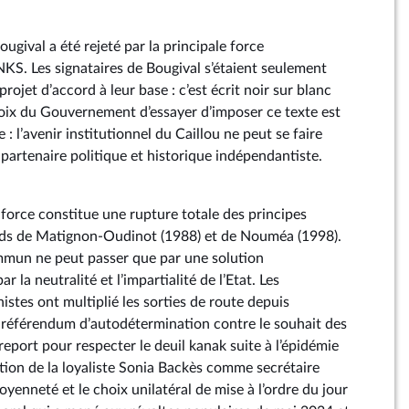
ougival a été rejeté par la principale force
NKS. Les signataires de Bougival s’étaient seulement
rojet d’accord à leur base : c’est écrit noir sur blanc
oix du Gouvernement d’essayer d’imposer ce texte est
 : l’avenir institutionnel du Caillou ne peut se faire
l partenaire politique et historique indépendantiste.
 force constitue une rupture totale des principes
rds de Matignon-Oudinot (1988) et de Nouméa (1998).
ommun ne peut passer que par une solution
r la neutralité et l’impartialité de l’Etat. Les
tes ont multiplié les sorties de route depuis
r référendum d’autodétermination contre le souhait des
eport pour respecter le deuil kanak suite à l’épidémie
tion de la loyaliste Sonia Backès comme secrétaire
toyenneté et le choix unilatéral de mise à l’ordre du jour