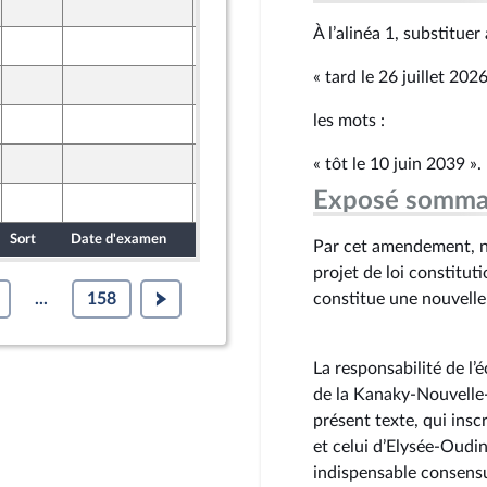
26 mars 2026
ine
À l’alinéa 1, substituer
25 mars 2026
ront Populaire
« tard le 26 juillet 2026
26 mars 2026
ine
les mots :
25 mars 2026
ront Populaire
26 mars 2026
« tôt le 10 juin 2039 ».
ine
Exposé somma
25 mars 2026
ront Populaire
Sort
Date d'examen
Date de dépôt
Par cet amendement, n
projet de loi constitut
...
158
constitue une nouvelle
La responsabilité de l’é
de la Kanaky-Nouvell
présent texte, qui insc
et celui d’Elysée-Oudin
indispensable consensu