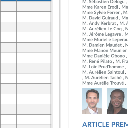
M. Sébastien Delogu
26 mars 2026
Mme Karen Erodi
Mm
ine
Mme Sylvie Ferrer
M.
25 mars 2026
M. David Guiraud
Mm
ront Populaire
M. Andy Kerbrat
M. 
26 mars 2026
M. Aurélien Le Coq
M
ine
M. Jérôme Legavre
M
25 mars 2026
Mme Murielle Lepvra
ront Populaire
M. Damien Maudet
M
26 mars 2026
ine
Mme Manon Meunier
Mme Danièle Obono
25 mars 2026
ront Populaire
M. René Pilato
M. Fr
M. Loïc Prud'homme
26 mars 2026
ine
M. Aurélien Saintoul
M. Aurélien Taché
M
25 mars 2026
ront Populaire
Mme Aurélie Trouvé
26 mars 2026
ine
25 mars 2026
ront Populaire
26 mars 2026
ine
25 mars 2026
ront Populaire
ARTICLE PRE