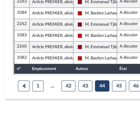
2263
A discuter
Article PREMIER, alinéa 1
M. Emmanuel Tjibaou
Gauche Démocrate et Républica
1084
A discuter
Article PREMIER, alinéa 1
M. Bastien Lachaud
La France insoumise - Nouveau F
2262
A discuter
Article PREMIER, alinéa 1
M. Emmanuel Tjibaou
Gauche Démocrate et Républica
1083
A discuter
Article PREMIER, alinéa 1
M. Bastien Lachaud
La France insoumise - Nouveau F
2260
A discuter
Article PREMIER, alinéa 1
M. Emmanuel Tjibaou
Gauche Démocrate et Républica
1082
A discuter
Article PREMIER, alinéa 1
M. Bastien Lachaud
La France insoumise - Nouveau F
n°
Emplacement
Auteur
État
1
...
42
43
44
45
46