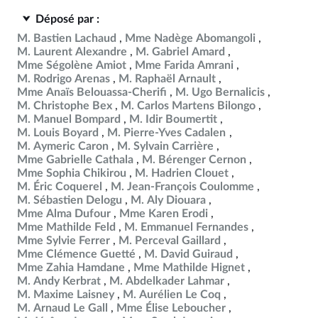
Déposé par :
M. Bastien Lachaud
Mme Nadège Abomangoli
M. Laurent Alexandre
M. Gabriel Amard
Mme Ségolène Amiot
Mme Farida Amrani
M. Rodrigo Arenas
M. Raphaël Arnault
Mme Anaïs Belouassa-Cherifi
M. Ugo Bernalicis
M. Christophe Bex
M. Carlos Martens Bilongo
M. Manuel Bompard
M. Idir Boumertit
M. Louis Boyard
M. Pierre-Yves Cadalen
M. Aymeric Caron
M. Sylvain Carrière
Mme Gabrielle Cathala
M. Bérenger Cernon
Mme Sophia Chikirou
M. Hadrien Clouet
M. Éric Coquerel
M. Jean-François Coulomme
M. Sébastien Delogu
M. Aly Diouara
Mme Alma Dufour
Mme Karen Erodi
Mme Mathilde Feld
M. Emmanuel Fernandes
Mme Sylvie Ferrer
M. Perceval Gaillard
Mme Clémence Guetté
M. David Guiraud
Mme Zahia Hamdane
Mme Mathilde Hignet
M. Andy Kerbrat
M. Abdelkader Lahmar
M. Maxime Laisney
M. Aurélien Le Coq
M. Arnaud Le Gall
Mme Élise Leboucher