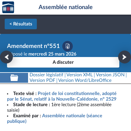
Accèder
Aller au contenu
Aller en bas de la page
Assemblée nationale
à la
page
d'accueil
< Résultats
Amendement n°551
Déposé le
mercredi 25 mars 2026
A discuter
Dossier législatif
Version XML
Version JSON
Version PDF
Version Word/LibreOffice
Texte visé :
Projet de loi constitutionnelle, adopté
par le Sénat, relatif à la Nouvelle-Calédonie, n° 2529
Stade de lecture :
1ère lecture (2ème assemblée
saisie)
Examiné par :
Assemblée nationale (séance
publique)