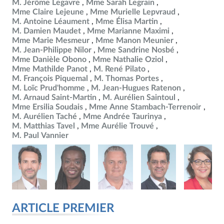
M. Jérôme Legavre
Mme Sarah Legrain
Mme Claire Lejeune
Mme Murielle Lepvraud
M. Antoine Léaument
Mme Élisa Martin
M. Damien Maudet
Mme Marianne Maximi
Mme Marie Mesmeur
Mme Manon Meunier
M. Jean-Philippe Nilor
Mme Sandrine Nosbé
Mme Danièle Obono
Mme Nathalie Oziol
Mme Mathilde Panot
M. René Pilato
M. François Piquemal
M. Thomas Portes
M. Loïc Prud'homme
M. Jean-Hugues Ratenon
M. Arnaud Saint-Martin
M. Aurélien Saintoul
Mme Ersilia Soudais
Mme Anne Stambach-Terrenoir
M. Aurélien Taché
Mme Andrée Taurinya
M. Matthias Tavel
Mme Aurélie Trouvé
M. Paul Vannier
ARTICLE PREMIER