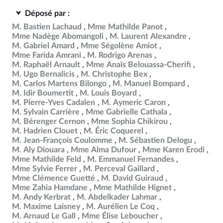
Déposé par :
M. Bastien Lachaud
Mme Mathilde Panot
Mme Nadège Abomangoli
M. Laurent Alexandre
M. Gabriel Amard
Mme Ségolène Amiot
Mme Farida Amrani
M. Rodrigo Arenas
M. Raphaël Arnault
Mme Anaïs Belouassa-Cherifi
M. Ugo Bernalicis
M. Christophe Bex
M. Carlos Martens Bilongo
M. Manuel Bompard
M. Idir Boumertit
M. Louis Boyard
M. Pierre-Yves Cadalen
M. Aymeric Caron
M. Sylvain Carrière
Mme Gabrielle Cathala
M. Bérenger Cernon
Mme Sophia Chikirou
M. Hadrien Clouet
M. Éric Coquerel
M. Jean-François Coulomme
M. Sébastien Delogu
M. Aly Diouara
Mme Alma Dufour
Mme Karen Erodi
Mme Mathilde Feld
M. Emmanuel Fernandes
Mme Sylvie Ferrer
M. Perceval Gaillard
Mme Clémence Guetté
M. David Guiraud
Mme Zahia Hamdane
Mme Mathilde Hignet
M. Andy Kerbrat
M. Abdelkader Lahmar
M. Maxime Laisney
M. Aurélien Le Coq
M. Arnaud Le Gall
Mme Élise Leboucher