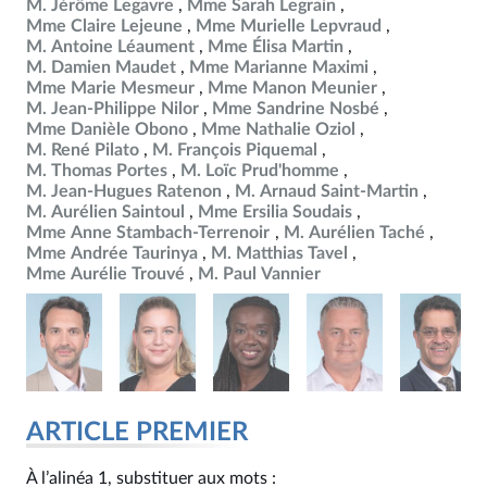
M. Jérôme Legavre
Mme Sarah Legrain
Mme Claire Lejeune
Mme Murielle Lepvraud
M. Antoine Léaument
Mme Élisa Martin
M. Damien Maudet
Mme Marianne Maximi
Mme Marie Mesmeur
Mme Manon Meunier
M. Jean-Philippe Nilor
Mme Sandrine Nosbé
Mme Danièle Obono
Mme Nathalie Oziol
M. René Pilato
M. François Piquemal
M. Thomas Portes
M. Loïc Prud'homme
M. Jean-Hugues Ratenon
M. Arnaud Saint-Martin
M. Aurélien Saintoul
Mme Ersilia Soudais
Mme Anne Stambach-Terrenoir
M. Aurélien Taché
Mme Andrée Taurinya
M. Matthias Tavel
Mme Aurélie Trouvé
M. Paul Vannier
ARTICLE PREMIER
À l’alinéa 1, substituer aux mots :