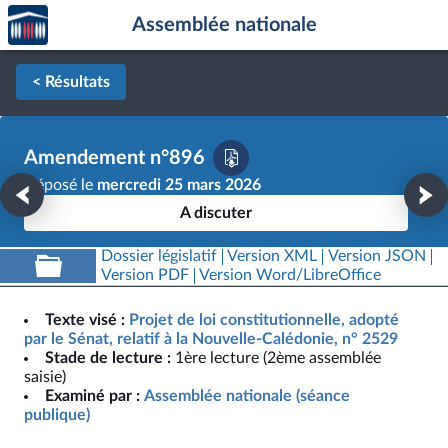
Accèder
Aller au contenu
Aller en bas de la page
Assemblée nationale
à la
page
d'accueil
< Résultats
Amendement n°896
Déposé le
mercredi 25 mars 2026
A discuter
Dossier législatif
Version XML
Version JSON
Version PDF
Version Word/LibreOffice
Texte visé :
Projet de loi constitutionnelle, adopté
par le Sénat, relatif à la Nouvelle-Calédonie, n° 2529
Stade de lecture :
1ère lecture (2ème assemblée
saisie)
Examiné par :
Assemblée nationale (séance
publique)