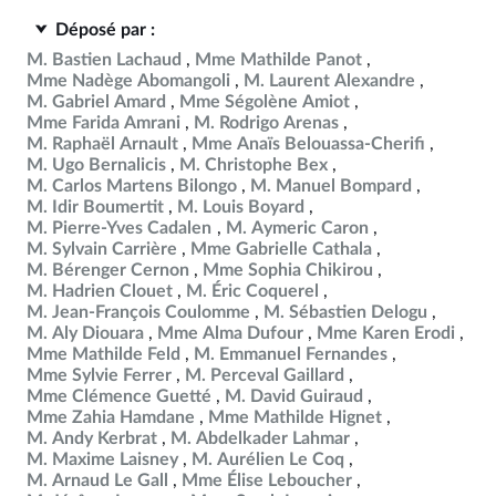
Déposé par :
M. Bastien Lachaud
Mme Mathilde Panot
Mme Nadège Abomangoli
M. Laurent Alexandre
M. Gabriel Amard
Mme Ségolène Amiot
Mme Farida Amrani
M. Rodrigo Arenas
M. Raphaël Arnault
Mme Anaïs Belouassa-Cherifi
M. Ugo Bernalicis
M. Christophe Bex
M. Carlos Martens Bilongo
M. Manuel Bompard
M. Idir Boumertit
M. Louis Boyard
M. Pierre-Yves Cadalen
M. Aymeric Caron
M. Sylvain Carrière
Mme Gabrielle Cathala
M. Bérenger Cernon
Mme Sophia Chikirou
M. Hadrien Clouet
M. Éric Coquerel
M. Jean-François Coulomme
M. Sébastien Delogu
M. Aly Diouara
Mme Alma Dufour
Mme Karen Erodi
Mme Mathilde Feld
M. Emmanuel Fernandes
Mme Sylvie Ferrer
M. Perceval Gaillard
Mme Clémence Guetté
M. David Guiraud
Mme Zahia Hamdane
Mme Mathilde Hignet
M. Andy Kerbrat
M. Abdelkader Lahmar
M. Maxime Laisney
M. Aurélien Le Coq
M. Arnaud Le Gall
Mme Élise Leboucher