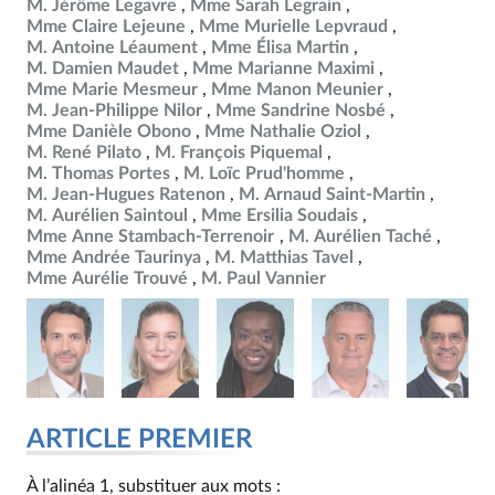
M. Jérôme Legavre
Mme Sarah Legrain
Mme Claire Lejeune
Mme Murielle Lepvraud
M. Antoine Léaument
Mme Élisa Martin
M. Damien Maudet
Mme Marianne Maximi
Mme Marie Mesmeur
Mme Manon Meunier
M. Jean-Philippe Nilor
Mme Sandrine Nosbé
Mme Danièle Obono
Mme Nathalie Oziol
M. René Pilato
M. François Piquemal
M. Thomas Portes
M. Loïc Prud'homme
M. Jean-Hugues Ratenon
M. Arnaud Saint-Martin
M. Aurélien Saintoul
Mme Ersilia Soudais
Mme Anne Stambach-Terrenoir
M. Aurélien Taché
Mme Andrée Taurinya
M. Matthias Tavel
Mme Aurélie Trouvé
M. Paul Vannier
ARTICLE PREMIER
À l’alinéa 1, substituer aux mots :