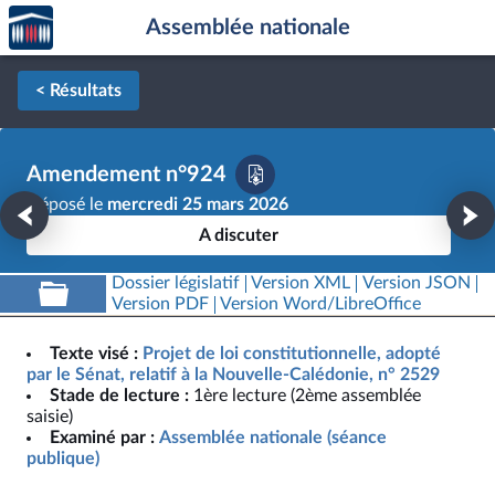
Accèder
Aller au contenu
Aller en bas de la page
Assemblée nationale
à la
page
d'accueil
< Résultats
Amendement n°924
Déposé le
mercredi 25 mars 2026
A discuter
Dossier législatif
Version XML
Version JSON
Version PDF
Version Word/LibreOffice
Texte visé :
Projet de loi constitutionnelle, adopté
par le Sénat, relatif à la Nouvelle-Calédonie, n° 2529
Stade de lecture :
1ère lecture (2ème assemblée
saisie)
Examiné par :
Assemblée nationale (séance
publique)