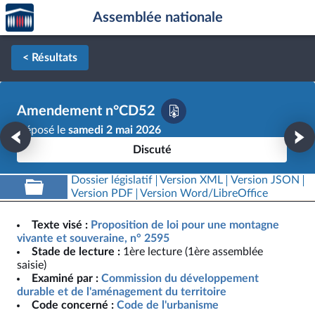
Accèder
Aller au contenu
Aller en bas de la page
Assemblée nationale
à la
page
d'accueil
< Résultats
Amendement n°CD52
Déposé le
samedi 2 mai 2026
Discuté
Dossier législatif
Version XML
Version JSON
Version PDF
Version Word/LibreOffice
Texte visé :
Proposition de loi pour une montagne
vivante et souveraine, n° 2595
Stade de lecture :
1ère lecture (1ère assemblée
saisie)
Examiné par :
Commission du développement
durable et de l'aménagement du territoire
Code concerné :
Code de l'urbanisme