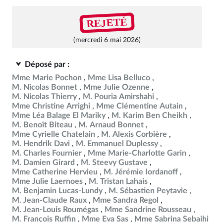
REJETÉ
(mercredi 6 mai 2026)
Déposé par :
Mme Marie Pochon
Mme Lisa Belluco
M. Nicolas Bonnet
Mme Julie Ozenne
M. Nicolas Thierry
M. Pouria Amirshahi
Mme Christine Arrighi
Mme Clémentine Autain
Mme Léa Balage El Mariky
M. Karim Ben Cheikh
M. Benoît Biteau
M. Arnaud Bonnet
Mme Cyrielle Chatelain
M. Alexis Corbière
M. Hendrik Davi
M. Emmanuel Duplessy
M. Charles Fournier
Mme Marie-Charlotte Garin
M. Damien Girard
M. Steevy Gustave
Mme Catherine Hervieu
M. Jérémie Iordanoff
Mme Julie Laernoes
M. Tristan Lahais
M. Benjamin Lucas-Lundy
M. Sébastien Peytavie
M. Jean-Claude Raux
Mme Sandra Regol
M. Jean-Louis Roumégas
Mme Sandrine Rousseau
M. François Ruffin
Mme Eva Sas
Mme Sabrina Sebaihi