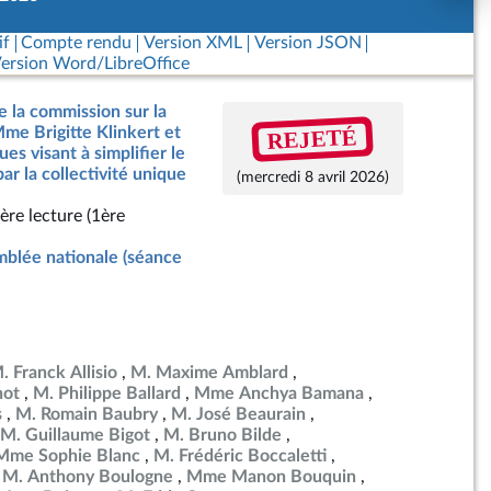
if
Compte rendu
Version XML
Version JSON
ersion Word/LibreOffice
e la commission sur la
REJETÉ
Mme Brigitte Klinkert et
ues visant à simplifier le
 par la collectivité unique
(mercredi 8 avril 2026)
ère lecture (1ère
blée nationale (séance
. Franck Allisio
M. Maxime Amblard
not
M. Philippe Ballard
Mme Anchya Bamana
s
M. Romain Baubry
M. José Beaurain
M. Guillaume Bigot
M. Bruno Bilde
Mme Sophie Blanc
M. Frédéric Boccaletti
M. Anthony Boulogne
Mme Manon Bouquin