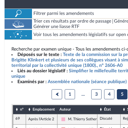
Filtrer parmi les amendements
Trier ces résultats par ordre de passage
Génére
Générer une liasse RTF
Voir tous les amendements législatifs sur open 
Recherche par examen unique - Tous les amendements ci-d
Déposés sur le texte :
Texte de la commission sur la p
Brigitte Klinkert et plusieurs de ses collègues visant à simp
territorial par la collectivité unique (1800)., n° 2606-A0
Liés au dossier législatif :
Simplifier le millefeuille terri
unique
Examinés par :
Assemblée nationale (séance publique)
1
...
3
4
5
n°
Emplacement
Auteur
État
69
Discuté
Re
Après l'Article 2
M. Thierry Sother
Socialistes et apparentés