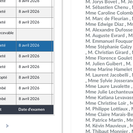
jeté
8 avril 2026
1 avril 2026
M. Jorys Bovet
M. Jé
opulaire
M. Sébastien Chenu
jeté
8 avril 2026
2 avril 2026
Mme Caroline Colomb
M. Marc de Fleurian
jeté
8 avril 2026
2 avril 2026
Mme Edwige Diaz
Mm
M. Alexandre Dufosse
ecevable
8 avril 2026
M. Auguste Evrard
M.
M. Emmanuel Fouquar
jeté
8 avril 2026
2 avril 2026
Mme Stéphanie Galzy
M. Christian Girard
jeté
8 avril 2026
2 avril 2026
Mme Florence Goulet
M. Julien Guibert
M. 
jeté
8 avril 2026
2 avril 2026
Mme Marine Hamelet
M. Laurent Jacobelli
opté
8 avril 2026
2 avril 2026
Mme Sylvie Josseran
Mme Laure Lavalette
mbé
8 avril 2026
1 avril 2026
Mme Julie Lechanteu
Mme Katiana Levavas
mbé
8 avril 2026
1 avril 2026
Mme Christine Loir
M
M. Philippe Lottiaux
t
Date d'examen
Date de dépôt
Mme Claire Marais-Be
M. Patrice Martin
Mm
M. Kévin Mauvieux
M
M. Thibaut Monnier