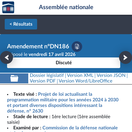
Accèder
Aller au contenu
Aller en bas de la page
Assemblée nationale
à la
page
d'accueil
< Résultats
Amendement n°DN186
Déposé le
vendredi 17 avril 2026
Discuté
Dossier législatif
Version XML
Version JSON
Version PDF
Version Word/LibreOffice
Texte visé :
Projet de loi actualisant la
programmation militaire pour les années 2024 à 2030
et portant diverses dispositions intéressant la
défense, n° 2630
Stade de lecture :
1ère lecture (1ère assemblée
saisie)
Examiné par :
Commission de la défense nationale