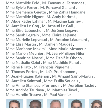
Mme Mathilde Feld
M. Emmanuel Fernandes
Mme Sylvie Ferrer
M. Perceval Gaillard
Mme Clémence Guetté
Mme Zahia Hamdane
Mme Mathilde Hignet
M. Andy Kerbrat
M. Abdelkader Lahmar
M. Maxime Laisney
M. Aurélien Le Coq
M. Arnaud Le Gall
Mme Élise Leboucher
M. Jérôme Legavre
Mme Sarah Legrain
Mme Claire Lejeune
Mme Murielle Lepvraud
M. Antoine Léaument
Mme Élisa Martin
M. Damien Maudet
Mme Marianne Maximi
Mme Marie Mesmeur
Mme Manon Meunier
M. Jean-Philippe Nilor
Mme Sandrine Nosbé
Mme Danièle Obono
Mme Nathalie Oziol
Mme Mathilde Panot
M. René Pilato
M. François Piquemal
M. Thomas Portes
M. Loïc Prud'homme
M. Jean-Hugues Ratenon
M. Arnaud Saint-Martin
M. Aurélien Saintoul
Mme Ersilia Soudais
Mme Anne Stambach-Terrenoir
M. Aurélien Taché
Mme Andrée Taurinya
M. Matthias Tavel
Mme Aurélie Trouvé
M. Paul Vannier