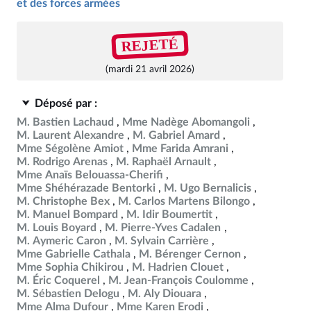
et des forces armées
REJETÉ
(mardi 21 avril 2026)
Déposé par :
M. Bastien Lachaud
Mme Nadège Abomangoli
M. Laurent Alexandre
M. Gabriel Amard
Mme Ségolène Amiot
Mme Farida Amrani
M. Rodrigo Arenas
M. Raphaël Arnault
Mme Anaïs Belouassa-Cherifi
Mme Shéhérazade Bentorki
M. Ugo Bernalicis
M. Christophe Bex
M. Carlos Martens Bilongo
M. Manuel Bompard
M. Idir Boumertit
M. Louis Boyard
M. Pierre-Yves Cadalen
M. Aymeric Caron
M. Sylvain Carrière
Mme Gabrielle Cathala
M. Bérenger Cernon
Mme Sophia Chikirou
M. Hadrien Clouet
M. Éric Coquerel
M. Jean-François Coulomme
M. Sébastien Delogu
M. Aly Diouara
Mme Alma Dufour
Mme Karen Erodi