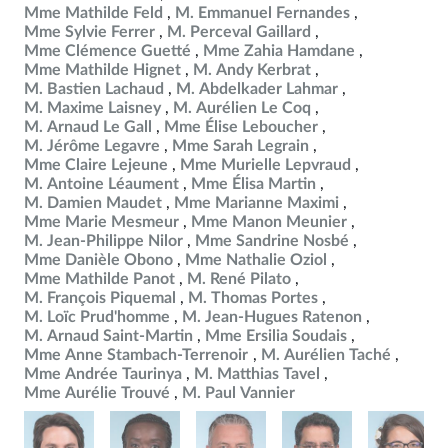
Mme Mathilde Feld
M. Emmanuel Fernandes
Mme Sylvie Ferrer
M. Perceval Gaillard
Mme Clémence Guetté
Mme Zahia Hamdane
Mme Mathilde Hignet
M. Andy Kerbrat
M. Bastien Lachaud
M. Abdelkader Lahmar
M. Maxime Laisney
M. Aurélien Le Coq
M. Arnaud Le Gall
Mme Élise Leboucher
M. Jérôme Legavre
Mme Sarah Legrain
Mme Claire Lejeune
Mme Murielle Lepvraud
M. Antoine Léaument
Mme Élisa Martin
M. Damien Maudet
Mme Marianne Maximi
Mme Marie Mesmeur
Mme Manon Meunier
M. Jean-Philippe Nilor
Mme Sandrine Nosbé
Mme Danièle Obono
Mme Nathalie Oziol
Mme Mathilde Panot
M. René Pilato
M. François Piquemal
M. Thomas Portes
M. Loïc Prud'homme
M. Jean-Hugues Ratenon
M. Arnaud Saint-Martin
Mme Ersilia Soudais
Mme Anne Stambach-Terrenoir
M. Aurélien Taché
Mme Andrée Taurinya
M. Matthias Tavel
Mme Aurélie Trouvé
M. Paul Vannier