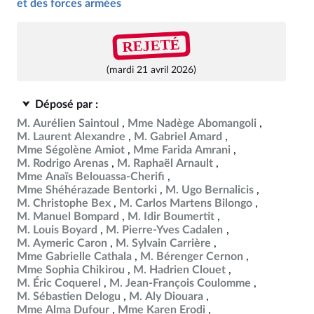
et des forces armées
REJETÉ
(mardi 21 avril 2026)
Déposé par :
M. Aurélien Saintoul
Mme Nadège Abomangoli
M. Laurent Alexandre
M. Gabriel Amard
Mme Ségolène Amiot
Mme Farida Amrani
M. Rodrigo Arenas
M. Raphaël Arnault
Mme Anaïs Belouassa-Cherifi
Mme Shéhérazade Bentorki
M. Ugo Bernalicis
M. Christophe Bex
M. Carlos Martens Bilongo
M. Manuel Bompard
M. Idir Boumertit
M. Louis Boyard
M. Pierre-Yves Cadalen
M. Aymeric Caron
M. Sylvain Carrière
Mme Gabrielle Cathala
M. Bérenger Cernon
Mme Sophia Chikirou
M. Hadrien Clouet
M. Éric Coquerel
M. Jean-François Coulomme
M. Sébastien Delogu
M. Aly Diouara
Mme Alma Dufour
Mme Karen Erodi