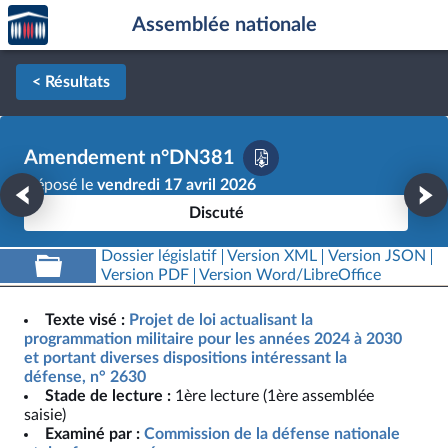
Accèder
Aller au contenu
Aller en bas de la page
Assemblée nationale
à la
page
d'accueil
< Résultats
Amendement n°DN381
Déposé le
vendredi 17 avril 2026
Discuté
Dossier législatif
Version XML
Version JSON
Version PDF
Version Word/LibreOffice
Texte visé :
Projet de loi actualisant la
programmation militaire pour les années 2024 à 2030
et portant diverses dispositions intéressant la
défense, n° 2630
Stade de lecture :
1ère lecture (1ère assemblée
saisie)
Examiné par :
Commission de la défense nationale