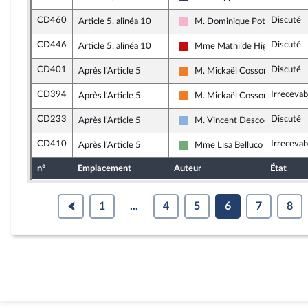
Rassemblement National
CD460
Discuté
Article 5, alinéa 10
M. Dominique Potier
Socialistes et apparentés
CD446
Discuté
Article 5, alinéa 10
Mme Mathilde Hignet
La France insoumise - Nouveau
CD401
Discuté
Après l'Article 5
M. Mickaël Cosson
Les Démocrates
CD394
Irrecevab
Après l'Article 5
M. Mickaël Cosson
Les Démocrates
CD233
Discuté
Après l'Article 5
M. Vincent Descoeur
Droite Républicaine
CD410
Irrecevab
Après l'Article 5
Mme Lisa Belluco
Écologiste et Social
n°
Emplacement
Auteur
État
1
...
4
5
6
7
8