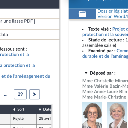
Dossier législat
Version Word/L
r une liasse PDF
Texte visé :
Projet 
data
protection et la souve
Stade de lecture :
1
assemblée saisie)
essous sont :
Examiné par :
Comm
rotection et la
durable et de l'aménag
a protection et la
Déposé par :
 et de l'aménagement du
Mme Christelle Minar
Mme Valérie Bazin-Ma
Mme Anne-Laure Blin
...
29
Mme Marie-Christine 
Sort
Date d'examen
Date de dépôt
Rejeté
28 avril 2026
23 avril 2026