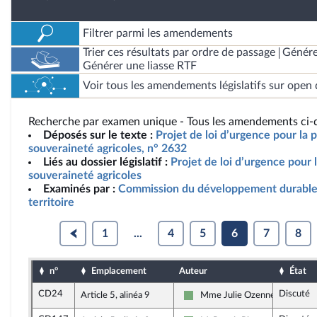
Filtrer parmi les amendements
Trier ces résultats par ordre de passage
Génére
Générer une liasse RTF
Voir tous les amendements législatifs sur open 
Recherche par examen unique - Tous les amendements ci-d
Déposés sur le texte :
Projet de loi d’urgence pour la p
souveraineté agricoles, n° 2632
Liés au dossier législatif :
Projet de loi d’urgence pour l
souveraineté agricoles
Examinés par :
Commission du développement durable
territoire
1
...
4
5
6
7
8
n°
Emplacement
Auteur
État
CD24
Discuté
Article 5, alinéa 9
Mme Julie Ozenne
Écologiste et Social