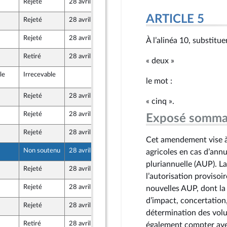
Rejeté
28 avril 2026
23 avril 2026
ARTICLE 5
Rejeté
28 avril 2026
24 avril 2026
Rejeté
28 avril 2026
24 avril 2026
À l’alinéa 10, substitue
 Front Populaire
Retiré
28 avril 2026
24 avril 2026
« deux »
le
Irrecevable
28 avril 2026
D456
le mot :
Rejeté
28 avril 2026
23 avril 2026
« cinq ».
Rejeté
28 avril 2026
24 avril 2026
Exposé somma
Rejeté
28 avril 2026
24 avril 2026
Cet amendement vise à 
Non soutenu
28 avril 2026
23 avril 2026
agricoles en cas d’ann
pluriannuelle (AUP). L
Rejeté
28 avril 2026
24 avril 2026
l’autorisation provisoi
Rejeté
28 avril 2026
24 avril 2026
nouvelles AUP, dont la
d’impact, concertation
Rejeté
28 avril 2026
24 avril 2026
détermination des volu
Retiré
28 avril 2026
24 avril 2026
également compter avec