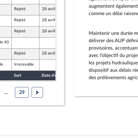
augmentent également l
Rejeté
28 avril 2026
24 avril 2026
comme un délai raisonn
Rejeté
28 avril 2026
24 avril 2026
 Front Populaire
Rejeté
28 avril 2026
24 avril 2026
Maintenir une durée ma
délivrer des AUP défini
le 40
24 avril 2026
provisoires, accentuant 
Rejeté
28 avril 2026
24 avril 2026
avec l’objectif du proje
les projets hydraulique
le
Irrecevable
24 avril 2026
dispositif aux délais ré
Sort
Date d'examen
Date de dépôt
des prélèvements agric
...
29