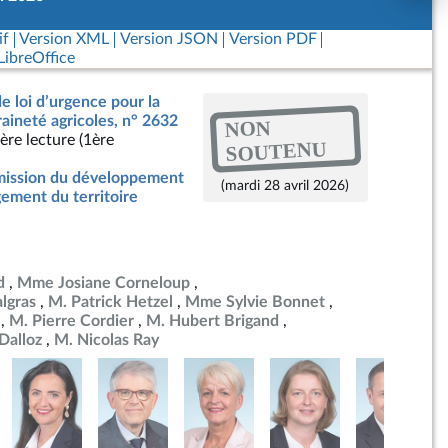
if
Version XML
Version JSON
Version PDF
ibreOffice
de loi d’urgence pour la
raineté agricoles, n° 2632
NON
ère lecture (1ère
SOUTENU
ission du développement
(mardi 28 avril 2026)
ement du territoire
d
Mme Josiane Corneloup
lgras
M. Patrick Hetzel
Mme Sylvie Bonnet
M. Pierre Cordier
M. Hubert Brigand
Dalloz
M. Nicolas Ray