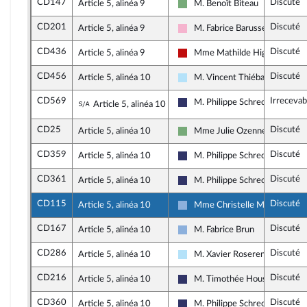
CD147
Discuté
Article 5, alinéa 9
M. Benoît Biteau
Écologiste et Social
CD201
Discuté
Article 5, alinéa 9
M. Fabrice Barusseau
Socialistes et apparentés
CD436
Discuté
Article 5, alinéa 9
Mme Mathilde Hignet
La France insoumise - Nouveau
CD456
Discuté
Article 5, alinéa 10
M. Vincent Thiébaut
Horizons & Indépendants
CD569
Irrecevab
Sous-amendement de l'amendement n°C
M. Philippe Schreck
Article 5, alinéa 10
Rassemblement National
CD25
Discuté
Article 5, alinéa 10
Mme Julie Ozenne
Écologiste et Social
CD359
Discuté
Article 5, alinéa 10
M. Philippe Schreck
Rassemblement National
CD361
Discuté
Article 5, alinéa 10
M. Philippe Schreck
Rassemblement National
CD115
Discuté
Article 5, alinéa 10
Mme Christelle Minard
Droite Républicaine
CD167
Discuté
Article 5, alinéa 10
M. Fabrice Brun
Droite Républicaine
CD286
Discuté
Article 5, alinéa 10
M. Xavier Roseren
Horizons & Indépendants
CD216
Discuté
Article 5, alinéa 10
M. Timothée Houssin
Rassemblement National
CD360
Discuté
Article 5, alinéa 10
M. Philippe Schreck