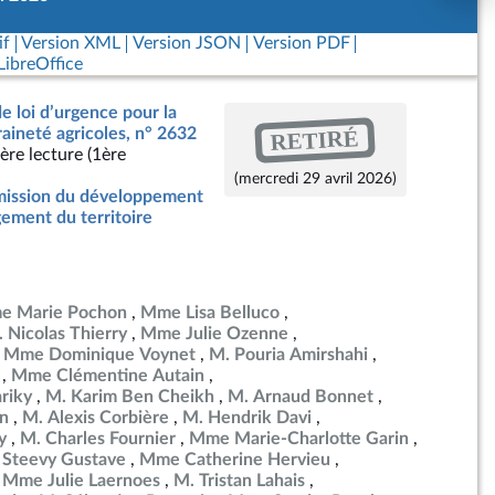
if
Version XML
Version JSON
Version PDF
ibreOffice
de loi d’urgence pour la
RETIRÉ
raineté agricoles, n° 2632
ère lecture (1ère
(mercredi 29 avril 2026)
ission du développement
ement du territoire
e Marie Pochon
Mme Lisa Belluco
 Nicolas Thierry
Mme Julie Ozenne
Mme Dominique Voynet
M. Pouria Amirshahi
Mme Clémentine Autain
riky
M. Karim Ben Cheikh
M. Arnaud Bonnet
in
M. Alexis Corbière
M. Hendrik Davi
y
M. Charles Fournier
Mme Marie-Charlotte Garin
 Steevy Gustave
Mme Catherine Hervieu
Mme Julie Laernoes
M. Tristan Lahais