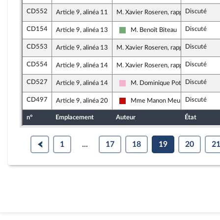
CD552
Discuté
Article 9, alinéa 11
M. Xavier Roseren, rapporteur
CD154
Discuté
Article 9, alinéa 13
M. Benoît Biteau
Écologiste et Social
CD553
Discuté
Article 9, alinéa 13
M. Xavier Roseren, rapporteur
CD554
Discuté
Article 9, alinéa 14
M. Xavier Roseren, rapporteur
CD527
Discuté
Article 9, alinéa 14
M. Dominique Potier
Socialistes et apparentés
CD497
Discuté
Article 9, alinéa 20
Mme Manon Meunier
La France insoumise - Nouveau Fr
n°
Emplacement
Auteur
État
1
...
17
18
19
20
2