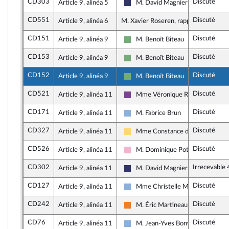
CD303
Discuté
Article 9, alinéa 5
M. David Magnier
Rassemblement National
CD551
Discuté
Article 9, alinéa 6
M. Xavier Roseren, rapporteur
CD151
Discuté
Article 9, alinéa 9
M. Benoît Biteau
Écologiste et Social
CD153
Discuté
Article 9, alinéa 9
M. Benoît Biteau
Écologiste et Social
CD152
Discuté
Article 9, alinéa 9
M. Benoît Biteau
Écologiste et Social
CD521
Discuté
Article 9, alinéa 11
Mme Véronique Riotton
Ensemble pour la République
CD171
Discuté
Article 9, alinéa 11
M. Fabrice Brun
Droite Républicaine
CD327
Discuté
Article 9, alinéa 11
Mme Constance de Pélichy
Libertés, Indépendants, Outre-mer
CD526
Discuté
Article 9, alinéa 11
M. Dominique Potier
Socialistes et apparentés
CD302
Irrecevable
Article 9, alinéa 11
M. David Magnier
Rassemblement National
CD127
Discuté
Article 9, alinéa 11
Mme Christelle Minard
Droite Républicaine
CD242
Discuté
Article 9, alinéa 11
M. Éric Martineau
Les Démocrates
CD76
Discuté
Article 9, alinéa 11
M. Jean-Yves Bony
Droite Républicaine