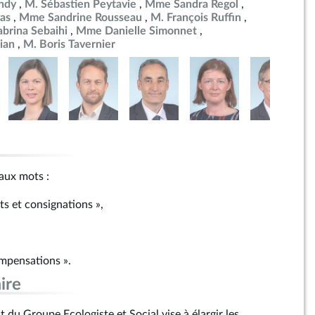
ndy
M. Sébastien Peytavie
Mme Sandra Regol
as
Mme Sandrine Rousseau
M. François Ruffin
brina Sebaihi
Mme Danielle Simonnet
ian
M. Boris Tavernier
 aux mots :
ts et consignations »,
mpensations ».
ire
du Groupe Ecologiste et Social vise à élargir les