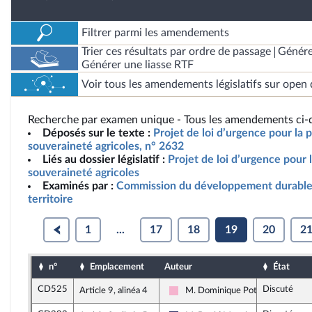
Filtrer parmi les amendements
Trier ces résultats par ordre de passage
Génére
Générer une liasse RTF
Voir tous les amendements législatifs sur open 
Recherche par examen unique - Tous les amendements ci-d
Déposés sur le texte :
Projet de loi d’urgence pour la p
souveraineté agricoles, n° 2632
Liés au dossier législatif :
Projet de loi d’urgence pour l
souveraineté agricoles
Examinés par :
Commission du développement durable
territoire
1
...
17
18
19
20
2
n°
Emplacement
Auteur
État
CD525
Discuté
Article 9, alinéa 4
M. Dominique Potier
Socialistes et apparentés