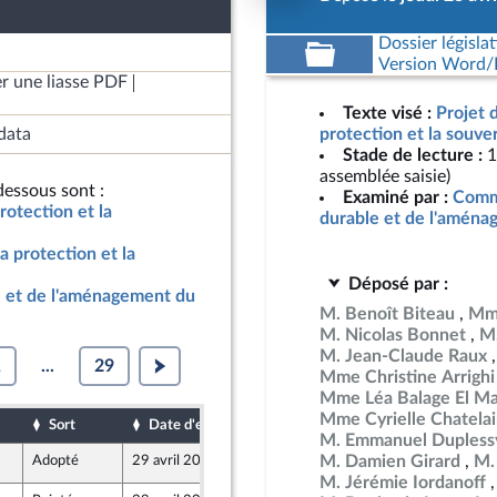
Dossier législat
Version Word/L
r une liasse PDF
Texte visé :
Projet 
data
protection et la souve
Stade de lecture :
1
assemblée saisie)
essous sont :
Examiné par :
Comm
rotection et la
durable et de l'aménag
a protection et la
Déposé par :
 et de l'aménagement du
M. Benoît Biteau
Mm
M. Nicolas Bonnet
M.
M. Jean-Claude Raux
1
...
29
Mme Christine Arrighi
Mme Léa Balage El Ma
Mme Cyrielle Chatela
Sort
Date d'examen
Date de dépôt
M. Emmanuel Dupless
M. Damien Girard
M.
Adopté
29 avril 2026
24 avril 2026
M. Jérémie Iordanoff