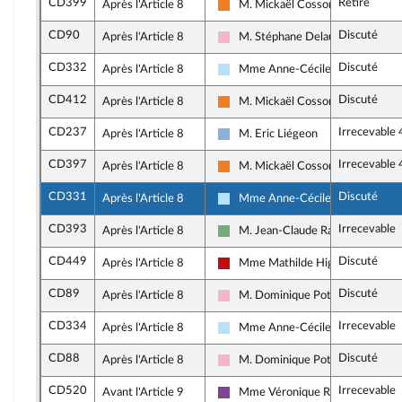
CD399
Retiré
Après l'Article 8
M. Mickaël Cosson
Les Démocrates
CD90
Discuté
Après l'Article 8
M. Stéphane Delautrette
Socialistes et apparentés
CD332
Discuté
Après l'Article 8
Mme Anne-Cécile Violland
Horizons & Indépendants
CD412
Discuté
Après l'Article 8
M. Mickaël Cosson
Les Démocrates
CD237
Irrecevable
Après l'Article 8
M. Eric Liégeon
Droite Républicaine
CD397
Irrecevable
Après l'Article 8
M. Mickaël Cosson
Les Démocrates
CD331
Discuté
Après l'Article 8
Mme Anne-Cécile Violland
Horizons & Indépendants
CD393
Irrecevable
Après l'Article 8
M. Jean-Claude Raux
Écologiste et Social
CD449
Discuté
Après l'Article 8
Mme Mathilde Hignet
La France insoumise - Nouveau Fr
CD89
Discuté
Après l'Article 8
M. Dominique Potier
Socialistes et apparentés
CD334
Irrecevable
Après l'Article 8
Mme Anne-Cécile Violland
Horizons & Indépendants
CD88
Discuté
Après l'Article 8
M. Dominique Potier
Socialistes et apparentés
CD520
Irrecevable
Avant l'Article 9
Mme Véronique Riotton
Ensemble pour la République