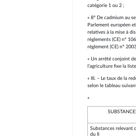
catégorie 1 ou 2 ;
« 8° De cadmium au se
Parlement européen et 
relatives à la mise à di
règlements (CE) n° 10
règlement (CE) n° 20
« Un arrêté conjoint d
l’agriculture fixe la li
« III. – Le taux de la 
selon le tableau suivant
«
SUBSTANCE
Substances relevant 
du II