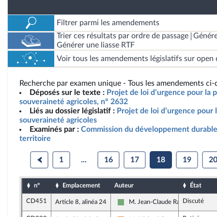
Filtrer parmi les amendements
Trier ces résultats par ordre de passage
Génére
Générer une liasse RTF
Voir tous les amendements législatifs sur open 
Recherche par examen unique - Tous les amendements ci-d
Déposés sur le texte :
Projet de loi d’urgence pour la p
souveraineté agricoles, n° 2632
Liés au dossier législatif :
Projet de loi d’urgence pour l
souveraineté agricoles
Examinés par :
Commission du développement durable
territoire
1
...
16
17
18
19
2
n°
Emplacement
Auteur
État
CD451
Discuté
Article 8, alinéa 24
M. Jean-Claude Raux
Écologiste et Social