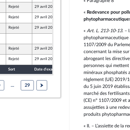
« Paragraphe 8
Rejeté
29 avril 2026
24 avril 2026
ont Populaire
«
Redevance pour pollu
Rejeté
29 avril 2026
24 avril 2026
phytopharmaceutiques
ont Populaire
Rejeté
29 avril 2026
24 avril 2026
«
Art. L. 213‑10‑13
. –
ont Populaire
phytopharmaceutique au
24 avril 2026
ont Populaire
1107/2009 du Parlemen
Rejeté
29 avril 2026
24 avril 2026
concernant la mise su
ont Populaire
abrogeant les directiv
Rejeté
29 avril 2026
23 avril 2026
personnes qui mettent 
Sort
Date d'examen
Date de dépôt
minéraux phosphatés au
règlement (UE) 2019/1
0
...
29
du 5 juin 2019 établissa
marché des fertilisant
(CE) n° 1107/2009 et 
assujetties à une redev
produits phytopharmac
« II. – L’assiette de l