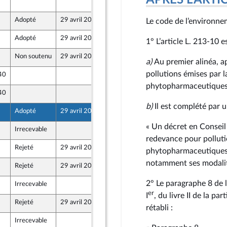
APRÈS L'ARTICLE
24 avril 2026
Adopté
29 avril 2026
23 avril 2026
Le code de l’environnem
Adopté
29 avril 2026
24 avril 2026
1° L’article L. 213‑10 e
Non soutenu
29 avril 2026
24 avril 2026
a)
Au premier alinéa, ap
pollutions émises par l
 40
24 avril 2026
phytopharmaceutiques 
 40
24 avril 2026
b)
Il est complété par u
Adopté
29 avril 2026
24 avril 2026
« Un décret en Conseil 
Irrecevable
24 avril 2026
redevance pour polluti
Rejeté
29 avril 2026
24 avril 2026
phytopharmaceutiques 
ont Populaire
notamment ses modalit
Rejeté
29 avril 2026
23 avril 2026
2° Le paragraphe 8 de l
Irrecevable
24 avril 2026
er
I
, du livre II de la pa
Rejeté
29 avril 2026
23 avril 2026
rétabli :
Irrecevable
24 avril 2026