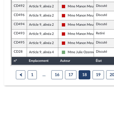
CD492
Discuté
Article 9, alinéa 2
Mme Manon Meunier
La France insoumise - Nouveau Fr
CD496
Discuté
Article 9, alinéa 2
Mme Manon Meunier
La France insoumise - Nouveau Fr
CD494
Discuté
Article 9, alinéa 2
Mme Manon Meunier
La France insoumise - Nouveau Fr
CD493
Retiré
Article 9, alinéa 2
Mme Manon Meunier
La France insoumise - Nouveau Fr
CD495
Discuté
Article 9, alinéa 2
Mme Manon Meunier
La France insoumise - Nouveau Fr
CD28
Discuté
Article 9, alinéa 4
Mme Julie Ozenne
Écologiste et Social
n°
Emplacement
Auteur
État
1
...
16
17
18
19
2