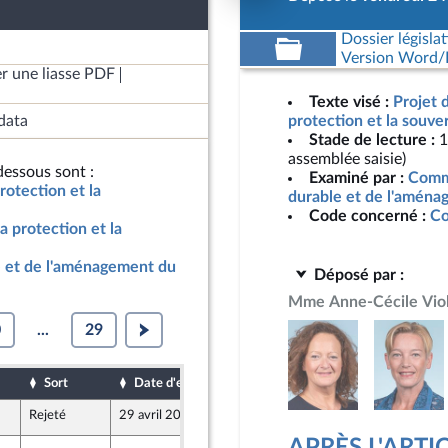
Dossier législat
Version Word/L
r une liasse PDF
Texte visé :
Projet 
data
protection et la souve
Stade de lecture :
1
assemblée saisie)
essous sont :
Examiné par :
Comm
rotection et la
durable et de l'aménag
Code concerné :
Co
a protection et la
 et de l'aménagement du
Déposé par :
Mme Anne-Cécile Viol
0
...
29
Sort
Date d'examen
Date de dépôt
Rejeté
29 avril 2026
24 avril 2026