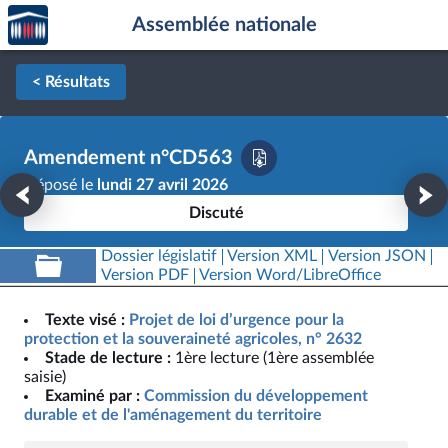
Accèder
Aller au contenu
Aller en bas de la page
Assemblée nationale
à la
page
d'accueil
< Résultats
Amendement n°CD563
Déposé le
lundi 27 avril 2026
Discuté
Dossier législatif
Version XML
Version JSON
Version PDF
Version Word/LibreOffice
Texte visé :
Projet de loi d’urgence pour la
protection et la souveraineté agricoles, n° 2632
Stade de lecture :
1ère lecture (1ère assemblée
saisie)
Examiné par :
Commission du développement
durable et de l'aménagement du territoire