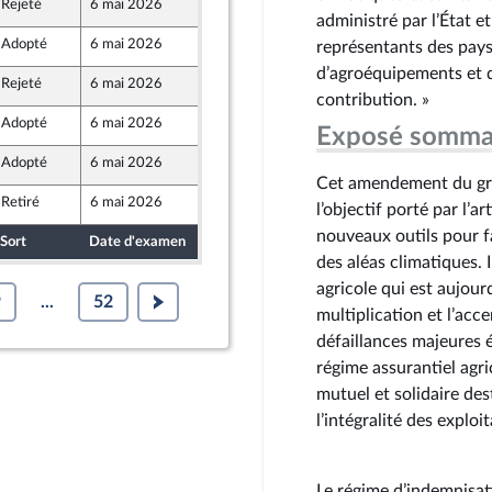
Rejeté
6 mai 2026
29 avril 2026
administré par l’État e
Adopté
6 mai 2026
29 avril 2026
représentants des paysan
d’agroéquipements et d’
Rejeté
6 mai 2026
29 avril 2026
contribution. »
Adopté
6 mai 2026
29 avril 2026
Exposé somma
Adopté
6 mai 2026
27 avril 2026
Cet amendement du group
Retiré
6 mai 2026
29 avril 2026
l’objectif porté par l’a
nouveaux outils pour fa
Sort
Date d'examen
Date de dépôt
des aléas climatiques. I
agricole qui est aujour
9
...
52
multiplication et l’acc
défaillances majeures 
régime assurantiel agri
mutuel et solidaire des
l’intégralité des exploi
Le régime d’indemnisati