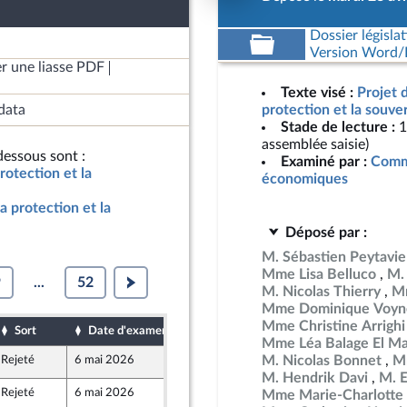
Dossier législat
Version Word/L
r une liasse PDF
Texte visé :
Projet 
data
protection et la souve
Stade de lecture :
1
assemblée saisie)
essous sont :
Examiné par :
Commi
rotection et la
économiques
a protection et la
Déposé par :
M. Sébastien Peytavie
Mme Lisa Belluco
M.
9
...
52
M. Nicolas Thierry
Mm
Mme Dominique Voyn
Mme Christine Arrighi
Sort
Date d'examen
Date de dépôt
Mme Léa Balage El Ma
M. Nicolas Bonnet
Mm
Rejeté
6 mai 2026
29 avril 2026
M. Hendrik Davi
M. 
Rejeté
6 mai 2026
29 avril 2026
Mme Marie-Charlotte 
t Territoires