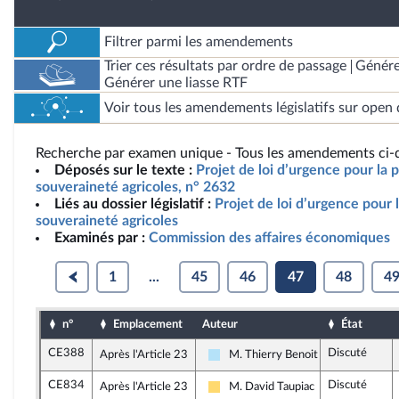
Filtrer parmi les amendements
Trier ces résultats par ordre de passage
Génére
Générer une liasse RTF
Voir tous les amendements législatifs sur open 
Recherche par examen unique - Tous les amendements ci-d
Déposés sur le texte :
Projet de loi d’urgence pour la p
souveraineté agricoles, n° 2632
Liés au dossier législatif :
Projet de loi d’urgence pour l
souveraineté agricoles
Examinés par :
Commission des affaires économiques
1
...
45
46
47
48
4
n°
Emplacement
Auteur
État
CE388
Discuté
Après l'Article 23
M. Thierry Benoit
Horizons & Indépendants
CE834
Discuté
Après l'Article 23
M. David Taupiac
Libertés, Indépendants, Outre-mer e