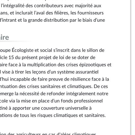
t l’intégralité des contributeurs avec majorité aux
s, et inclurait l’aval des filières, les fournisseurs
intrant et la grande distribution par le biais d’une
ire
e Écologiste et social s’inscrit dans le sillon de
rticle 15 du présent projet de loi de se doter de
ire face à la multiplication des crises épizootiques et
l vise à tirer les leçons d’un système assurantiel
d’hui incapable de faire preuve de résilience face à la
entuation des crises sanitaires et climatiques. De ces
émerge la nécessité de refonder intégralement notre
cole via la mise en place d’un fonds professionnel
tiné à apporter une couverture universelle à
tations de tous les risques climatiques et sanitaires.
on des agriculteurs en cas d’aléas climatiques,