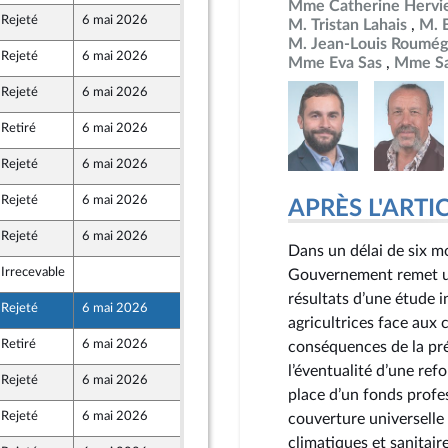
Mme Catherine Hervi
Rejeté
6 mai 2026
29 avril 2026
M. Tristan Lahais
M. 
M. Jean-Louis Roumég
Rejeté
6 mai 2026
29 avril 2026
Mme Eva Sas
Mme Sa
Rejeté
6 mai 2026
29 avril 2026
t Populaire
Retiré
6 mai 2026
29 avril 2026
Rejeté
6 mai 2026
29 avril 2026
Rejeté
6 mai 2026
29 avril 2026
APRÈS L'ARTICLE
Rejeté
6 mai 2026
29 avril 2026
Dans un délai de six mo
Irrecevable
27 avril 2026
Gouvernement remet un
résultats d’une étude in
Rejeté
6 mai 2026
28 avril 2026
agricultrices face aux 
Retiré
6 mai 2026
22 avril 2026
conséquences de la pré
l’éventualité d’une ref
Rejeté
6 mai 2026
29 avril 2026
place d’un fonds profes
Rejeté
6 mai 2026
29 avril 2026
couverture universelle à
climatiques et sanitair