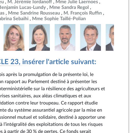
eu
M. Jérémie Iordanoff
Mme Julie Laernoes
Benjamin Lucas-Lundy
Mme Sandra Regol
as
Mme Sandrine Rousseau
M. François Ruffin
brina Sebaihi
Mme Sophie Taillé-Polian
 23, insérer l'article suivant:
is après la promulgation de la présente loi, le
 rapport au Parlement destiné à présenter les
terministérielle sur la résilience des agriculteurs et
crises sanitaires, aux aléas climatiques et aux
dation contre leur troupeau. Ce rapport étudie
onte du système assurantiel agricole par la mise en
sionnel mutuel et solidaire, destiné à apporter une
 l’intégralité des exploitations de tous les risques
es à partir de 30 % de pertes. Ce fonds serait