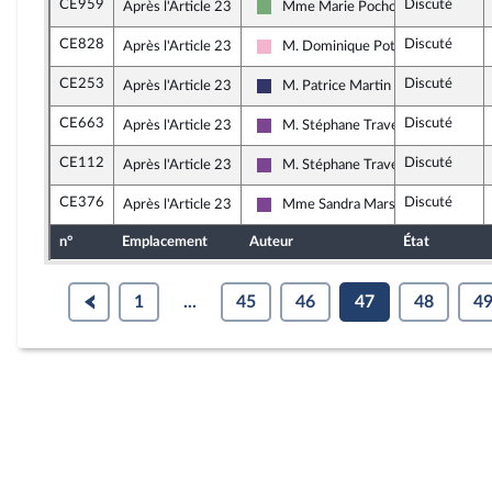
CE959
Discuté
Après l'Article 23
Mme Marie Pochon
Écologiste et Social
CE828
Discuté
Après l'Article 23
M. Dominique Potier
Socialistes et apparentés
CE253
Discuté
Après l'Article 23
M. Patrice Martin
Rassemblement National
CE663
Discuté
Après l'Article 23
M. Stéphane Travert
Ensemble pour la République
CE112
Discuté
Après l'Article 23
M. Stéphane Travert
Ensemble pour la République
CE376
Discuté
Après l'Article 23
Mme Sandra Marsaud
Ensemble pour la République
n°
Emplacement
Auteur
État
1
...
45
46
47
48
4