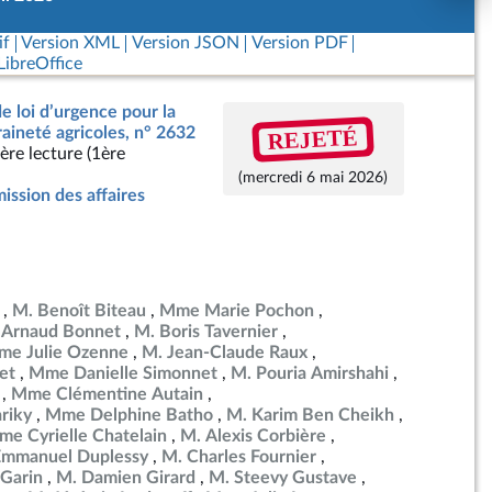
if
Version XML
Version JSON
Version PDF
ibreOffice
de loi d’urgence pour la
REJETÉ
raineté agricoles, n° 2632
ère lecture (1ère
(mercredi 6 mai 2026)
ssion des affaires
M. Benoît Biteau
Mme Marie Pochon
 Arnaud Bonnet
M. Boris Tavernier
e Julie Ozenne
M. Jean-Claude Raux
et
Mme Danielle Simonnet
M. Pouria Amirshahi
Mme Clémentine Autain
riky
Mme Delphine Batho
M. Karim Ben Cheikh
e Cyrielle Chatelain
M. Alexis Corbière
Emmanuel Duplessy
M. Charles Fournier
Garin
M. Damien Girard
M. Steevy Gustave