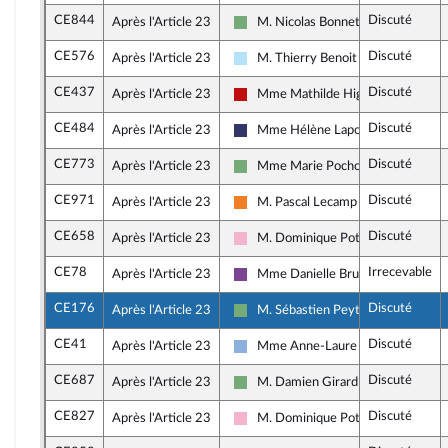
CE844
Discuté
Après l'Article 23
M. Nicolas Bonnet
Écologiste et Social
CE576
Discuté
Après l'Article 23
M. Thierry Benoit
Horizons & Indépendants
CE437
Discuté
Après l'Article 23
Mme Mathilde Hignet
La France insoumise - Nouveau Fron
CE484
Discuté
Après l'Article 23
Mme Hélène Laporte
Rassemblement National
CE773
Discuté
Après l'Article 23
Mme Marie Pochon
Écologiste et Social
CE971
Discuté
Après l'Article 23
M. Pascal Lecamp
Les Démocrates
CE658
Discuté
Après l'Article 23
M. Dominique Potier
Socialistes et apparentés
CE78
Irrecevable
Après l'Article 23
Mme Danielle Brulebois
Ensemble pour la République
CE176
Discuté
Après l'Article 23
M. Sébastien Peytavie
Écologiste et Social
CE41
Discuté
Après l'Article 23
Mme Anne-Laure Blin
Droite Républicaine
CE687
Discuté
Après l'Article 23
M. Damien Girard
Écologiste et Social
CE827
Discuté
Après l'Article 23
M. Dominique Potier
Socialistes et apparentés