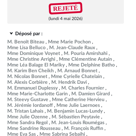
REJETÉ
(lundi 4 mai 2026)
Déposé par :
M. Benoît Biteau
Mme Marie Pochon
Mme Lisa Belluco
M. Jean-Claude Raux
Mme Dominique Voynet
M. Pouria Amirshahi
Mme Christine Arrighi
Mme Clémentine Autain
Mme Léa Balage El Mariky
Mme Delphine Batho
M. Karim Ben Cheikh
M. Arnaud Bonnet
M. Nicolas Bonnet
Mme Cyrielle Chatelain
M. Alexis Corbière
M. Hendrik Davi
M. Emmanuel Duplessy
M. Charles Fournier
Mme Marie-Charlotte Garin
M. Damien Girard
M. Steevy Gustave
Mme Catherine Hervieu
M. Jérémie Iordanoff
Mme Julie Laernoes
M. Tristan Lahais
M. Benjamin Lucas-Lundy
Mme Julie Ozenne
M. Sébastien Peytavie
Mme Sandra Regol
M. Jean-Louis Roumégas
Mme Sandrine Rousseau
M. François Ruffin
Mme Eva Sas
Mme Sabrina Sebaihi