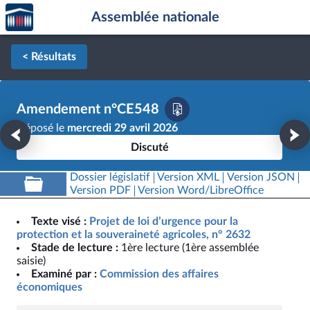
Accèder
Aller au contenu
Aller en bas de la page
Assemblée nationale
à la
page
d'accueil
< Résultats
Amendement n°CE548
Déposé le
mercredi 29 avril 2026
Discuté
Dossier législatif
Version XML
Version JSON
Version PDF
Version Word/LibreOffice
Texte visé :
Projet de loi d’urgence pour la
protection et la souveraineté agricoles, n° 2632
Stade de lecture :
1ère lecture (1ère assemblée
saisie)
Examiné par :
Commission des affaires
économiques