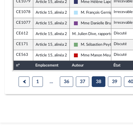
CE1079
Irrecevable
Article 15, alinéa 2
Mme Hélène Laporte
Rassemblement National
CE1078
Irrecevable
Article 15, alinéa 2
M. François Gernigon
Horizons & Indépendants
CE1077
Irrecevable
Article 15, alinéa 2
Mme Danielle Brulebois
Ensemble pour la République
CE612
Discuté
Article 15, alinéa 2
M. Julien Dive, rapporteur
CE171
Discuté
Article 15, alinéa 2
M. Sébastien Peytavie
Écologiste et Social
CE563
Discuté
Article 15, alinéa 2
Mme Manon Meunier
La France insoumise - Nouveau F
n°
Emplacement
Auteur
État
1
...
36
37
38
39
4