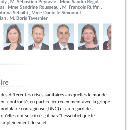
ndy
M. Sébastien Peytavie
Mme Sandra Regol
as
Mme Sandrine Rousseau
M. François Ruffin
brina Sebaihi
Mme Danielle Simonnet
ian
M. Boris Tavernier
ire
 des différentes crises sanitaires auxquelles le monde
ment confronté, en particulier récemment avec la grippe
e nodulaire contagieuse (DNC) et au regard des
u’elles ont suscitées ; il paraît essentiel que le
sir pleinement du sujet.