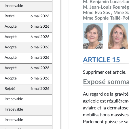
M. Benjamin Lucas-Lu
Irrecevable
29 avril 2026
M. Jean-Louis Roumég
ront Populaire
Mme Eva Sas
Mme Sa
Retiré
6 mai 2026
29 avril 2026
Mme Sophie Taillé-Pol
ront Populaire
Adopté
6 mai 2026
27 avril 2026
Adopté
6 mai 2026
29 avril 2026
Adopté
6 mai 2026
29 avril 2026
Adopté
6 mai 2026
29 avril 2026
ARTICLE 15
Adopté
6 mai 2026
29 avril 2026
r et Territoires
Supprimer cet article.
Adopté
6 mai 2026
29 avril 2026
Exposé somma
Rejeté
6 mai 2026
29 avril 2026
ront Populaire
Au regard de la gravité
Irrecevable
29 avril 2026
agricole est régulière
ront Populaire
aviaire et la dermatos
Irrecevable
1 mai 2026
mobilisations massives q
Irrecevable
1 mai 2026
Parlement puisse se sai