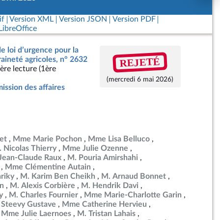
if
Version XML
Version JSON
Version PDF
ibreOffice
de loi d’urgence pour la
REJETÉ
raineté agricoles, n° 2632
ère lecture (1ère
(mercredi 6 mai 2026)
ssion des affaires
et
Mme Marie Pochon
Mme Lisa Belluco
 Nicolas Thierry
Mme Julie Ozenne
Jean-Claude Raux
M. Pouria Amirshahi
Mme Clémentine Autain
riky
M. Karim Ben Cheikh
M. Arnaud Bonnet
in
M. Alexis Corbière
M. Hendrik Davi
y
M. Charles Fournier
Mme Marie-Charlotte Garin
 Steevy Gustave
Mme Catherine Hervieu
Mme Julie Laernoes
M. Tristan Lahais