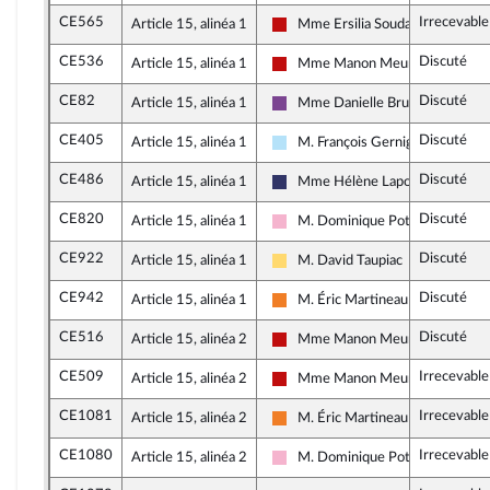
CE565
Irrecevable
Article 15, alinéa 1
Mme Ersilia Soudais
La France insoumise - Nouveau F
CE536
Discuté
Article 15, alinéa 1
Mme Manon Meunier
La France insoumise - Nouveau F
CE82
Discuté
Article 15, alinéa 1
Mme Danielle Brulebois
Ensemble pour la République
CE405
Discuté
Article 15, alinéa 1
M. François Gernigon
Horizons & Indépendants
CE486
Discuté
Article 15, alinéa 1
Mme Hélène Laporte
Rassemblement National
CE820
Discuté
Article 15, alinéa 1
M. Dominique Potier
Socialistes et apparentés
CE922
Discuté
Article 15, alinéa 1
M. David Taupiac
Libertés, Indépendants, Outre-me
CE942
Discuté
Article 15, alinéa 1
M. Éric Martineau
Les Démocrates
CE516
Discuté
Article 15, alinéa 2
Mme Manon Meunier
La France insoumise - Nouveau F
CE509
Irrecevable
Article 15, alinéa 2
Mme Manon Meunier
La France insoumise - Nouveau F
CE1081
Irrecevable
Article 15, alinéa 2
M. Éric Martineau
Les Démocrates
CE1080
Irrecevable
Article 15, alinéa 2
M. Dominique Potier
Socialistes et apparentés