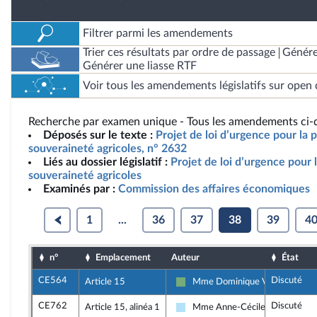
Filtrer parmi les amendements
Trier ces résultats par ordre de passage
Génére
Générer une liasse RTF
Voir tous les amendements législatifs sur open 
Recherche par examen unique - Tous les amendements ci-d
Déposés sur le texte :
Projet de loi d’urgence pour la p
souveraineté agricoles, n° 2632
Liés au dossier législatif :
Projet de loi d’urgence pour l
souveraineté agricoles
Examinés par :
Commission des affaires économiques
1
...
36
37
38
39
4
n°
Emplacement
Auteur
État
CE564
Discuté
Article 15
Mme Dominique Voynet
Écologiste et Social
CE762
Discuté
Article 15, alinéa 1
Mme Anne-Cécile Violland
Horizons & Indépendants