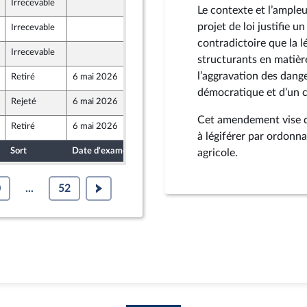
Irrecevable
1 mai 2026
Le contexte et l’ampleu
projet de loi justifie 
Irrecevable
1 mai 2026
contradictoire que la 
Irrecevable
1 mai 2026
structurants en matière 
l’aggravation des dange
Retiré
6 mai 2026
29 avril 2026
démocratique et d’un c
Rejeté
6 mai 2026
28 avril 2026
Cet amendement vise do
Retiré
6 mai 2026
29 avril 2026
ront Populaire
à légiférer par ordonn
Sort
Date d'examen
Date de dépôt
agricole.
0
...
52