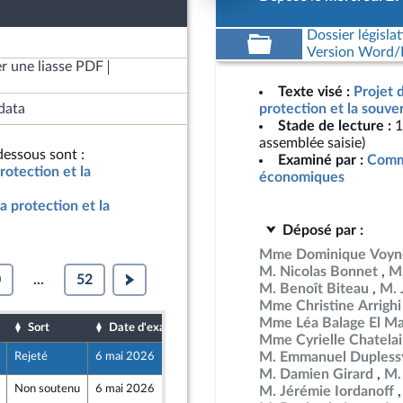
Dossier législat
Version Word/L
r une liasse PDF
Texte visé :
Projet 
data
protection et la souve
Stade de lecture :
1
assemblée saisie)
essous sont :
Examiné par :
Commi
rotection et la
économiques
a protection et la
Déposé par :
Mme Dominique Voyn
M. Nicolas Bonnet
M.
0
...
52
M. Benoît Biteau
M. 
Mme Christine Arrighi
Mme Léa Balage El Ma
Sort
Date d'examen
Date de dépôt
Mme Cyrielle Chatela
M. Emmanuel Dupless
Rejeté
6 mai 2026
29 avril 2026
M. Damien Girard
M.
Non soutenu
6 mai 2026
29 avril 2026
M. Jérémie Iordanoff