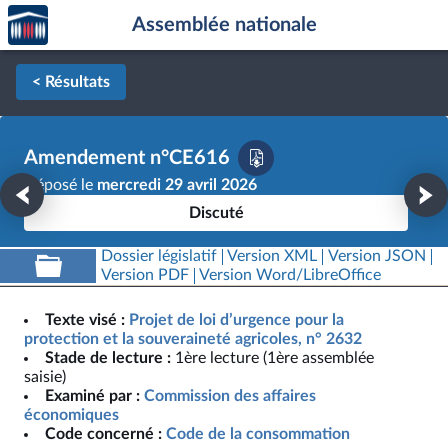
Accèder
Aller au contenu
Aller en bas de la page
Assemblée nationale
à la
page
d'accueil
< Résultats
Amendement n°CE616
Déposé le
mercredi 29 avril 2026
Discuté
Dossier législatif
Version XML
Version JSON
Version PDF
Version Word/LibreOffice
Texte visé :
Projet de loi d’urgence pour la
protection et la souveraineté agricoles, n° 2632
Stade de lecture :
1ère lecture (1ère assemblée
saisie)
Examiné par :
Commission des affaires
économiques
Code concerné :
Code de la consommation