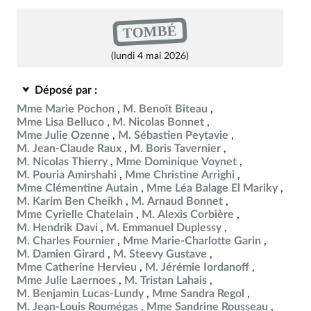
TOMBÉ
(lundi 4 mai 2026)
Déposé par :
Mme Marie Pochon
M. Benoît Biteau
Mme Lisa Belluco
M. Nicolas Bonnet
Mme Julie Ozenne
M. Sébastien Peytavie
M. Jean-Claude Raux
M. Boris Tavernier
M. Nicolas Thierry
Mme Dominique Voynet
M. Pouria Amirshahi
Mme Christine Arrighi
Mme Clémentine Autain
Mme Léa Balage El Mariky
M. Karim Ben Cheikh
M. Arnaud Bonnet
Mme Cyrielle Chatelain
M. Alexis Corbière
M. Hendrik Davi
M. Emmanuel Duplessy
M. Charles Fournier
Mme Marie-Charlotte Garin
M. Damien Girard
M. Steevy Gustave
Mme Catherine Hervieu
M. Jérémie Iordanoff
Mme Julie Laernoes
M. Tristan Lahais
M. Benjamin Lucas-Lundy
Mme Sandra Regol
M. Jean-Louis Roumégas
Mme Sandrine Rousseau