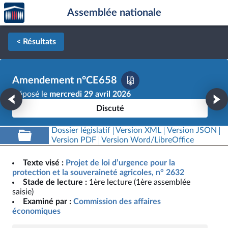
Accèder
Aller au contenu
Aller en bas de la page
Assemblée nationale
à la
page
d'accueil
< Résultats
Amendement n°CE658
Déposé le
mercredi 29 avril 2026
Discuté
Dossier législatif
Version XML
Version JSON
Version PDF
Version Word/LibreOffice
Texte visé :
Projet de loi d’urgence pour la
protection et la souveraineté agricoles, n° 2632
Stade de lecture :
1ère lecture (1ère assemblée
saisie)
Examiné par :
Commission des affaires
économiques