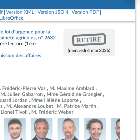
if
Version XML
Version JSON
Version PDF
ibreOffice
de loi d’urgence pour la
RETIRÉ
raineté agricoles, n° 2632
ère lecture (1ère
(mercredi 6 mai 2026)
ssion des affaires
 Frédéric-Pierre Vos
M. Maxime Amblard
M. Julien Gabarron
Mme Géraldine Grangier
ouard Jordan
Mme Hélène Laporte
is
M. Alexandre Loubet
M. Patrice Martin
Lionel Tivoli
M. Frédéric Weber