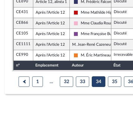
CE690
Discuté
Article 12, alinéa 1
M. Frédéric Falcon
Rassemblement National
CE431
Discuté
Après l'Article 12
Mme Mathilde Hignet
La France insoumise - Nouveau F
CE866
Discuté
Après l'Article 12
Mme Claudia Rouaux
Socialistes et apparentés
CE105
Discuté
Après l'Article 12
Mme Françoise Buffet
Ensemble pour la République
CE1111
Discuté
Après l'Article 12
M. Jean-René Cazeneuve, rapporteu
CE990
Irrecevable
Après l'Article 12
M. Éric Martineau
Les Démocrates
n°
Emplacement
Auteur
État
1
...
32
33
34
35
3