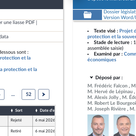
Dossier législat
Version Word/L
r une liasse PDF
Texte visé :
Projet 
data
protection et la souve
Stade de lecture :
1
assemblée saisie)
essous sont :
Examiné par :
Commi
rotection et la
économiques
a protection et la
Déposé par :
M. Frédéric Falcon
M.
M. Hervé de Lépinau
6
...
52
M. Alexis Jolly
M. Éd
M. Robert Le Bourgeo
M. Joseph Rivière
M. 
Sort
Date d'examen
Date de dépôt
Rejeté
6 mai 2026
29 avril 2026
Retiré
6 mai 2026
5 mai 2026
r