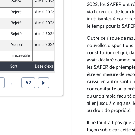
Retiré
6 mai 2026
29 avril 2026
2023, les SAFER ont ré
via l’exercice de leur 
Rejeté
6 mai 2026
29 avril 2026
ront Populaire
inutilisables à court 
Rejeté
6 mai 2026
29 avril 2026
le temps pour la SAFER 
Rejeté
6 mai 2026
27 avril 2026
Outre ce risque de mau
Adopté
6 mai 2026
6 mai 2026
nouvelles dispositions 
r
constitutionnel qui, d
Irrecevable
29 avril 2026
avait déclaré comme no
Sort
Date d'examen
Date de dépôt
les SAFER de préempter
être en mesure de reco
Aussi, en autorisant un
6
...
52
concomitante ou à brèv
qu’une simple faculté d
aller jusqu’à cinq ans,
au droit de propriété.
Il ne faudrait pas que
façon subie car cette s