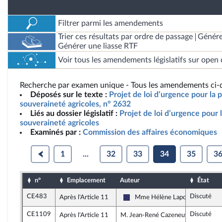
Filtrer parmi les amendements
Trier ces résultats par ordre de passage
Génére
Générer une liasse RTF
Voir tous les amendements législatifs sur open 
Recherche par examen unique - Tous les amendements ci-d
Déposés sur le texte :
Projet de loi d’urgence pour la p
souveraineté agricoles, n° 2632
Liés au dossier législatif :
Projet de loi d’urgence pour l
souveraineté agricoles
Examinés par :
Commission des affaires économiques
1
...
32
33
34
35
3
n°
Emplacement
Auteur
État
CE483
Discuté
Après l'Article 11
Mme Hélène Laporte
Rassemblement National
CE1109
Discuté
Après l'Article 11
M. Jean-René Cazeneuve, rapporteu