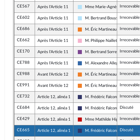
CE567
Irrecevable
Après l'Article 11
Mme Marie-Agnès Poussier-W
Horizons & Indépendants
CE602
Irrecevable
Après l'Article 11
M. Bertrand Bouyx
Horizons & Indépendants
CE686
Irrecevable
Après l'Article 11
M. Éric Martineau
Les Démocrates
CE662
Irrecevable
Après l'Article 11
M. Philippe Naillet
Socialistes et apparentés
CE170
Irrecevable
Après l'Article 11
M. Bertrand Sorre
Ensemble pour la République
CE788
Irrecevable
Après l'Article 11
M. Alexandre Allegret-Pilot
Union des droites pour la Républ
CE988
Irrecevable
Avant l'Article 12
M. Éric Martineau
Les Démocrates
CE991
Irrecevable
Avant l'Article 12
M. Éric Martineau
Les Démocrates
CE732
Irrecevabl
Article 12, alinéa 1
M. Frédéric Falcon
Rassemblement National
CE684
Discuté
Article 12, alinéa 1
M. Frédéric Falcon
Rassemblement National
CE429
Irrecevabl
Article 12, alinéa 1
Mme Mathilde Hignet
La France insoumise - Nouveau F
CE665
Discuté
Article 12, alinéa 1
M. Frédéric Falcon
Rassemblement National