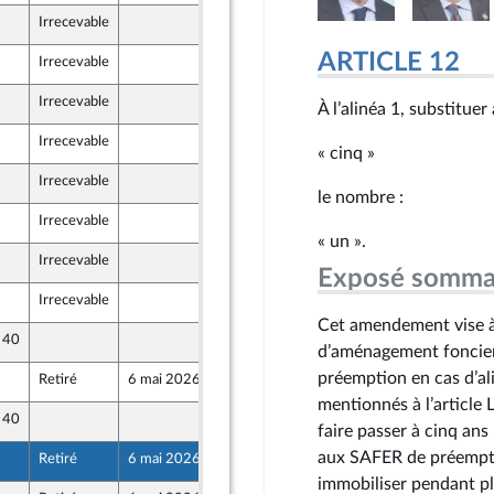
Irrecevable
29 avril 2026
insback
ARTICLE 12
Irrecevable
29 avril 2026
Irrecevable
29 avril 2026
À l’alinéa 1, substitue
Irrecevable
29 avril 2026
« cinq »
Irrecevable
28 avril 2026
le nombre :
Irrecevable
29 avril 2026
ique
« un ».
Irrecevable
29 avril 2026
Exposé somma
Irrecevable
29 avril 2026
Cet amendement vise à 
e 40
29 avril 2026
d’aménagement foncier e
préemption en cas d’ali
Retiré
6 mai 2026
29 avril 2026
mentionnés à l’article 
e 40
29 avril 2026
faire passer à cinq ans
ront Populaire
aux SAFER de préempter
Retiré
6 mai 2026
29 avril 2026
immobiliser pendant pl