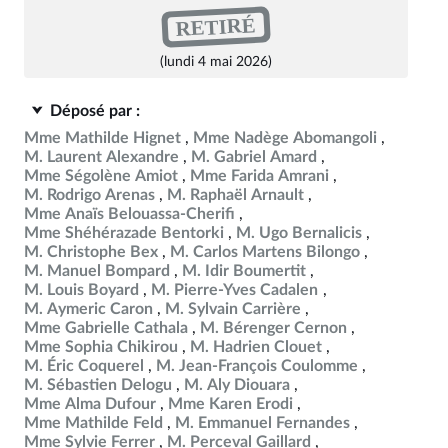
RETIRÉ
(lundi 4 mai 2026)
Déposé par :
Mme Mathilde Hignet
Mme Nadège Abomangoli
M. Laurent Alexandre
M. Gabriel Amard
Mme Ségolène Amiot
Mme Farida Amrani
M. Rodrigo Arenas
M. Raphaël Arnault
Mme Anaïs Belouassa-Cherifi
Mme Shéhérazade Bentorki
M. Ugo Bernalicis
M. Christophe Bex
M. Carlos Martens Bilongo
M. Manuel Bompard
M. Idir Boumertit
M. Louis Boyard
M. Pierre-Yves Cadalen
M. Aymeric Caron
M. Sylvain Carrière
Mme Gabrielle Cathala
M. Bérenger Cernon
Mme Sophia Chikirou
M. Hadrien Clouet
M. Éric Coquerel
M. Jean-François Coulomme
M. Sébastien Delogu
M. Aly Diouara
Mme Alma Dufour
Mme Karen Erodi
Mme Mathilde Feld
M. Emmanuel Fernandes
Mme Sylvie Ferrer
M. Perceval Gaillard