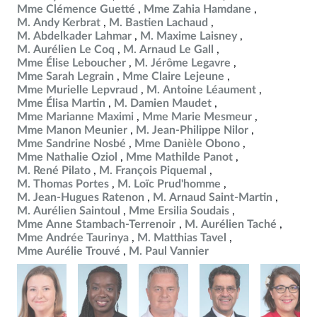
Mme Clémence Guetté
Mme Zahia Hamdane
M. Andy Kerbrat
M. Bastien Lachaud
M. Abdelkader Lahmar
M. Maxime Laisney
M. Aurélien Le Coq
M. Arnaud Le Gall
Mme Élise Leboucher
M. Jérôme Legavre
Mme Sarah Legrain
Mme Claire Lejeune
Mme Murielle Lepvraud
M. Antoine Léaument
Mme Élisa Martin
M. Damien Maudet
Mme Marianne Maximi
Mme Marie Mesmeur
Mme Manon Meunier
M. Jean-Philippe Nilor
Mme Sandrine Nosbé
Mme Danièle Obono
Mme Nathalie Oziol
Mme Mathilde Panot
M. René Pilato
M. François Piquemal
M. Thomas Portes
M. Loïc Prud'homme
M. Jean-Hugues Ratenon
M. Arnaud Saint-Martin
M. Aurélien Saintoul
Mme Ersilia Soudais
Mme Anne Stambach-Terrenoir
M. Aurélien Taché
Mme Andrée Taurinya
M. Matthias Tavel
Mme Aurélie Trouvé
M. Paul Vannier