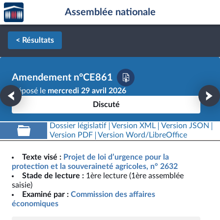
Accèder
Aller au contenu
Aller en bas de la page
Assemblée nationale
à la
page
d'accueil
< Résultats
Amendement n°CE861
Déposé le
mercredi 29 avril 2026
Discuté
Dossier législatif
Version XML
Version JSON
Version PDF
Version Word/LibreOffice
Texte visé :
Projet de loi d’urgence pour la
protection et la souveraineté agricoles, n° 2632
Stade de lecture :
1ère lecture (1ère assemblée
saisie)
Examiné par :
Commission des affaires
économiques