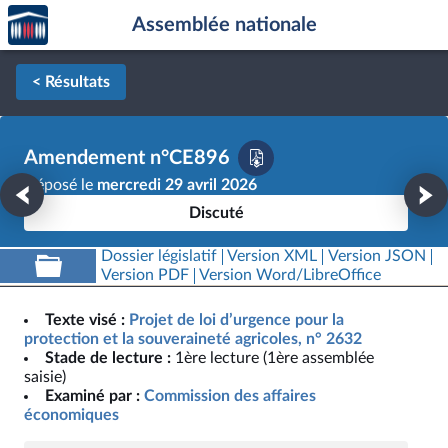
Accèder
Aller au contenu
Aller en bas de la page
Assemblée nationale
à la
page
d'accueil
< Résultats
Amendement n°CE896
Déposé le
mercredi 29 avril 2026
Discuté
Dossier législatif
Version XML
Version JSON
Version PDF
Version Word/LibreOffice
Texte visé :
Projet de loi d’urgence pour la
protection et la souveraineté agricoles, n° 2632
Stade de lecture :
1ère lecture (1ère assemblée
saisie)
Examiné par :
Commission des affaires
économiques