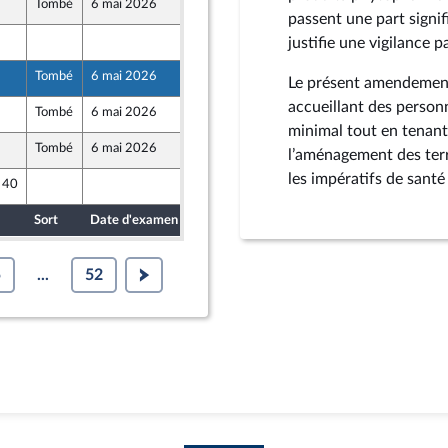
Tombé
6 mai 2026
30 avril 2026
passent une part signif
28 avril 2026
justifie une vigilance p
Tombé
6 mai 2026
29 avril 2026
Le présent amendement 
r et Territoires
accueillant des person
Tombé
6 mai 2026
29 avril 2026
minimal tout en tenant
Tombé
6 mai 2026
29 avril 2026
l’aménagement des terri
les impératifs de santé
e 40
28 avril 2026
Sort
Date d'examen
Date de dépôt
5
...
52