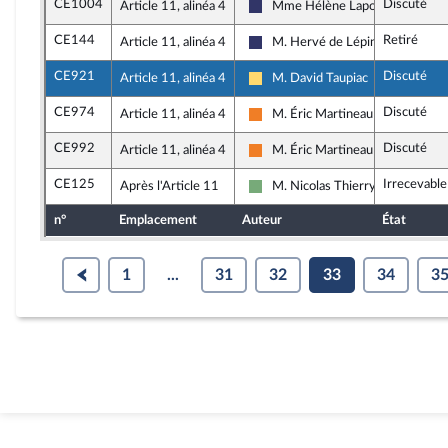
CE1004
Discuté
Article 11, alinéa 4
Mme Hélène Laporte
Rassemblement National
CE144
Retiré
Article 11, alinéa 4
M. Hervé de Lépinau
Rassemblement National
CE921
Discuté
Article 11, alinéa 4
M. David Taupiac
Libertés, Indépendants, Outre-me
CE974
Discuté
Article 11, alinéa 4
M. Éric Martineau
Les Démocrates
CE992
Discuté
Article 11, alinéa 4
M. Éric Martineau
Les Démocrates
CE125
Irrecevabl
Après l'Article 11
M. Nicolas Thierry
Écologiste et Social
n°
Emplacement
Auteur
État
1
...
31
32
33
34
3