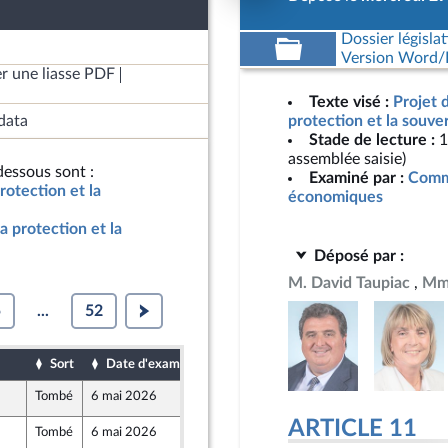
Dossier législat
Version Word/L
r une liasse PDF
Texte visé :
Projet 
data
protection et la souve
Stade de lecture :
1
assemblée saisie)
essous sont :
Examiné par :
Commi
rotection et la
économiques
a protection et la
Déposé par :
M. David Taupiac
Mme
5
...
52
Sort
Date d'examen
Date de dépôt
Tombé
6 mai 2026
28 avril 2026
ARTICLE 11
Tombé
6 mai 2026
29 avril 2026