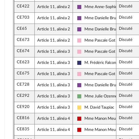
CE422
Discuté
Article 11, alinéa 2
Mme Anne-Sophie Ronceret
Ensemble pour la République
CE703
Discuté
Article 11, alinéa 2
Mme Danielle Brulebois
Ensemble pour la République
CE65
Discuté
Article 11, alinéa 2
Mme Danielle Brulebois
Ensemble pour la République
CE673
Discuté
Article 11, alinéa 2
Mme Pascale Got
Socialistes et apparentés
CE674
Discuté
Article 11, alinéa 3
Mme Pascale Got
Socialistes et apparentés
CE623
Discuté
Article 11, alinéa 3
M. Frédéric Falcon
Rassemblement National
CE675
Discuté
Article 11, alinéa 3
Mme Pascale Got
Socialistes et apparentés
CE728
Discuté
Article 11, alinéa 3
Mme Danielle Brulebois
Ensemble pour la République
CE292
Discuté
Article 11, alinéa 3
Mme Julie Ozenne
Écologiste et Social
CE920
Discuté
Article 11, alinéa 3
M. David Taupiac
Libertés, Indépendants, Outre-me
CE816
Discuté
Article 11, alinéa 4
Mme Manon Meunier
La France insoumise - Nouveau F
CE835
Discuté
Article 11, alinéa 4
Mme Manon Meunier
La France insoumise - Nouveau F