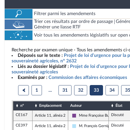
Filtrer parmi les amendements
Trier ces résultats par ordre de passage
Génére
Générer une liasse RTF
Voir tous les amendements législatifs sur open 
Recherche par examen unique - Tous les amendements ci-d
Déposés sur le texte :
Projet de loi d’urgence pour la p
souveraineté agricoles, n° 2632
Liés au dossier législatif :
Projet de loi d’urgence pour l
souveraineté agricoles
Examinés par :
Commission des affaires économiques
1
...
31
32
33
34
3
n°
Emplacement
Auteur
État
CE167
Discuté
Article 11, alinéa 2
Mme Françoise Buffet
Ensemble pour la République
CE397
Discuté
Article 11, alinéa 2
M. François Gernigon
Horizons & Indépendants