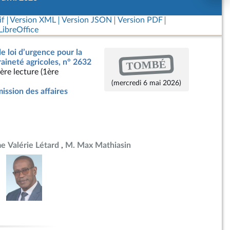
if
Version XML
Version JSON
Version PDF
ibreOffice
de loi d’urgence pour la
TOMBÉ
raineté agricoles, n° 2632
ère lecture (1ère
(mercredi 6 mai 2026)
ssion des affaires
 Valérie Létard
M. Max Mathiasin