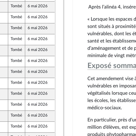
Tombé
6 mai 2026
29 avril 2026
Après l’alinéa 4, insérer
Tombé
6 mai 2026
29 avril 2026
« Lorsque les espaces 
sont situés à proximit
Tombé
6 mai 2026
24 avril 2026
vulnérables, dont les 
Tombé
6 mai 2026
29 avril 2026
santé et les établissem
d’aménagement et de p
Tombé
6 mai 2026
29 avril 2026
minimale de vingt mètre
Tombé
6 mai 2026
29 avril 2026
Exposé somma
Tombé
6 mai 2026
29 avril 2026
Cet amendement vise à 
Tombé
6 mai 2026
29 avril 2026
vulnérables en imposan
végétalisés lorsque ceu
Tombé
6 mai 2026
29 avril 2026
les écoles, les établis
Tombé
6 mai 2026
29 avril 2026
médico-sociaux.
r et Territoires
Tombé
6 mai 2026
29 avril 2026
ront Populaire
En particulier, près d’
Tombé
6 mai 2026
29 avril 2026
million d’élèves, est e
ront Populaire
produits phytopharmace