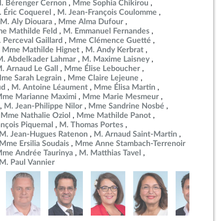
. Bérenger Cernon
Mme Sophia Chikirou
 Éric Coquerel
M. Jean-François Coulomme
M. Aly Diouara
Mme Alma Dufour
e Mathilde Feld
M. Emmanuel Fernandes
 Perceval Gaillard
Mme Clémence Guetté
Mme Mathilde Hignet
M. Andy Kerbrat
M. Abdelkader Lahmar
M. Maxime Laisney
. Arnaud Le Gall
Mme Élise Leboucher
me Sarah Legrain
Mme Claire Lejeune
ud
M. Antoine Léaument
Mme Élisa Martin
me Marianne Maximi
Mme Marie Mesmeur
M. Jean-Philippe Nilor
Mme Sandrine Nosbé
Mme Nathalie Oziol
Mme Mathilde Panot
ançois Piquemal
M. Thomas Portes
M. Jean-Hugues Ratenon
M. Arnaud Saint-Martin
Mme Ersilia Soudais
Mme Anne Stambach-Terrenoir
me Andrée Taurinya
M. Matthias Tavel
M. Paul Vannier