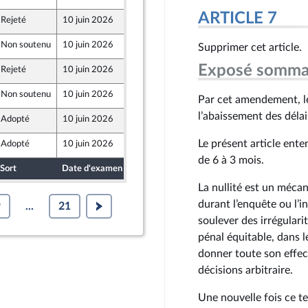
ARTICLE 7
Rejeté
10 juin 2026
4 juin 2026
Front Populaire
Non soutenu
10 juin 2026
4 juin 2026
Supprimer cet article.
Exposé somma
Rejeté
10 juin 2026
4 juin 2026
Non soutenu
10 juin 2026
4 juin 2026
Par cet amendement, l
l’abaissement des délai
Adopté
10 juin 2026
6 juin 2026
Le présent article enten
Adopté
10 juin 2026
6 juin 2026
de 6 à 3 mois.
Sort
Date d'examen
Date de dépôt
La nullité est un mécan
durant l’enquête ou l’
9
...
21
soulever des irrégulari
pénal équitable, dans l
donner toute son effect
décisions arbitraire.
Une nouvelle fois ce t