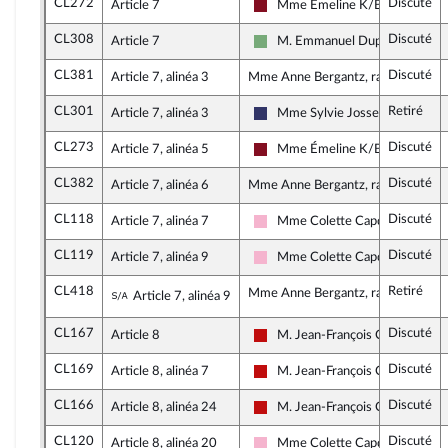
CL272
Discuté
Article 7
Mme Émeline K/Bidi
Gauche Démocrate et Républica
CL308
Discuté
Article 7
M. Emmanuel Duplessy
Écologiste et Social
CL381
Discuté
Article 7, alinéa 3
Mme Anne Bergantz, rapporteure
CL301
Retiré
Article 7, alinéa 3
Mme Sylvie Josserand
Rassemblement National
CL273
Discuté
Article 7, alinéa 5
Mme Émeline K/Bidi
Gauche Démocrate et Républica
CL382
Discuté
Article 7, alinéa 6
Mme Anne Bergantz, rapporteure
CL118
Discuté
Article 7, alinéa 7
Mme Colette Capdevielle
Socialistes et apparentés
CL119
Discuté
Article 7, alinéa 9
Mme Colette Capdevielle
Socialistes et apparentés
CL418
Retiré
Sous-amendement de l'amendement n°CL
Mme Anne Bergantz, rapporteure
Article 7, alinéa 9
CL167
Discuté
Article 8
M. Jean-François Coulomme
La France insoumise - Nouveau 
CL169
Discuté
Article 8, alinéa 7
M. Jean-François Coulomme
La France insoumise - Nouveau 
CL166
Discuté
Article 8, alinéa 24
M. Jean-François Coulomme
La France insoumise - Nouveau 
CL120
Discuté
Article 8, alinéa 20
Mme Colette Capdevielle