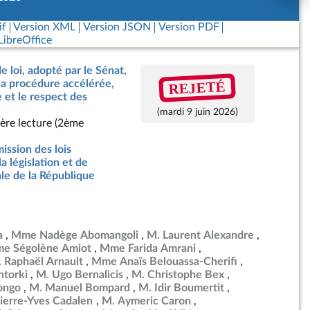
if
Version XML
Version JSON
Version PDF
ibreOffice
e loi, adopté par le Sénat,
REJETÉ
a procédure accélérée,
e et le respect des
(mardi 9 juin 2026)
ère lecture (2ème
ssion des lois
la législation et de
ale de la République
a
Mme Nadège Abomangoli
M. Laurent Alexandre
e Ségolène Amiot
Mme Farida Amrani
 Raphaël Arnault
Mme Anaïs Belouassa-Cherifi
torki
M. Ugo Bernalicis
M. Christophe Bex
ongo
M. Manuel Bompard
M. Idir Boumertit
ierre-Yves Cadalen
M. Aymeric Caron