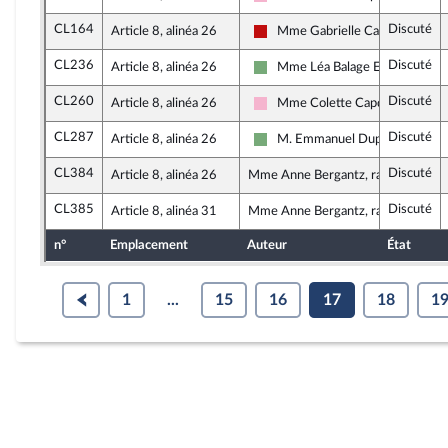
Socialistes et apparentés
CL164
Discuté
Article 8, alinéa 26
Mme Gabrielle Cathala
La France insoumise - Nouveau 
CL236
Discuté
Article 8, alinéa 26
Mme Léa Balage El Mariky
Écologiste et Social
CL260
Discuté
Article 8, alinéa 26
Mme Colette Capdevielle
Socialistes et apparentés
CL287
Discuté
Article 8, alinéa 26
M. Emmanuel Duplessy
Écologiste et Social
CL384
Discuté
Article 8, alinéa 26
Mme Anne Bergantz, rapporteure
CL385
Discuté
Article 8, alinéa 31
Mme Anne Bergantz, rapporteure
n°
Emplacement
Auteur
État
1
...
15
16
17
18
1