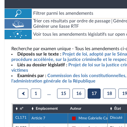
Filtrer parmi les amendements
Trier ces résultats par ordre de passage
Génére
Générer une liasse RTF
Voir tous les amendements législatifs sur open 
Recherche par examen unique - Tous les amendements ci-d
Déposés sur le texte :
Projet de loi, adopté par le Sén
procédure accélérée, sur la justice criminelle et le respe
Liés au dossier législatif :
Projet de loi sur la justice cr
victimes
Examinés par :
Commission des lois constitutionnelles, 
l'administration générale de la République
1
...
15
16
17
18
1
n°
Emplacement
Auteur
État
CL171
Discuté
Article 7
Mme Gabrielle Cathala
La France insoumise - Nouveau 