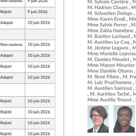
Non soutenu
9 juin 2026
4 juin 2026
M. Sylvain Carrière
M
ine
M. Hadrien Clouet
M.
Rejeté
9 juin 2026
4 juin 2026
M. Sébastien Delogu
Mme Karen Erodi
Mm
Adopté
10 juin 2026
6 juin 2026
Mme Sylvie Ferrer
M.
Mme Zahia Hamdane
4 juin 2026
M. Bastien Lachaud
M. Aurélien Le Coq
M
Non soutenu
10 juin 2026
4 juin 2026
M. Jérôme Legavre
M
ine
Mme Murielle Lepvra
Adopté
10 juin 2026
6 juin 2026
M. Damien Maudet
M
Mme Manon Meunier
Rejeté
10 juin 2026
4 juin 2026
Mme Danièle Obono
M. René Pilato
M. Fr
Adopté
10 juin 2026
4 juin 2026
M. Loïc Prud'homme
M. Aurélien Saintoul
8 juin 2026
119
M. Aurélien Taché
M
Mme Aurélie Trouvé
Rejeté
10 juin 2026
4 juin 2026
Front Populaire
Rejeté
10 juin 2026
4 juin 2026
Front Populaire
Rejeté
10 juin 2026
4 juin 2026
Front Populaire
Rejeté
10 juin 2026
4 juin 2026