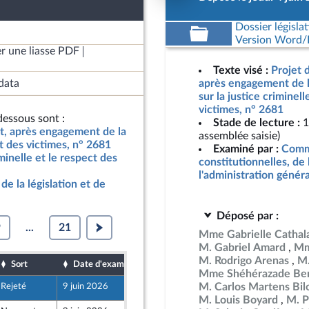
Dossier législat
Version Word/L
r une liasse PDF
Texte visé :
Projet d
data
après engagement de l
sur la justice criminell
victimes, n° 2681
essous sont :
Stade de lecture :
1
at, après engagement de la
assemblée saisie)
ct des victimes, n° 2681
Examiné par :
Commi
iminelle et le respect des
constitutionnelles, de 
l'administration génér
de la législation et de
Déposé par :
9
...
21
Mme Gabrielle Cathal
M. Gabriel Amard
Mm
M. Rodrigo Arenas
M.
Sort
Date d'examen
Date de dépôt
Mme Shéhérazade Ben
M. Carlos Martens Bil
Rejeté
9 juin 2026
4 juin 2026
Front Populaire
M. Louis Boyard
M. P