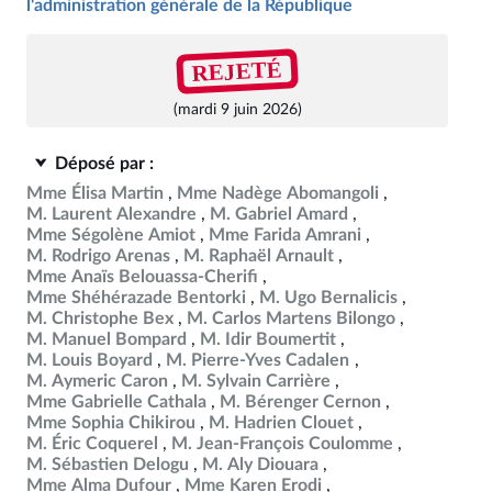
l'administration générale de la République
REJETÉ
(mardi 9 juin 2026)
Déposé par :
Mme Élisa Martin
Mme Nadège Abomangoli
M. Laurent Alexandre
M. Gabriel Amard
Mme Ségolène Amiot
Mme Farida Amrani
M. Rodrigo Arenas
M. Raphaël Arnault
Mme Anaïs Belouassa-Cherifi
Mme Shéhérazade Bentorki
M. Ugo Bernalicis
M. Christophe Bex
M. Carlos Martens Bilongo
M. Manuel Bompard
M. Idir Boumertit
M. Louis Boyard
M. Pierre-Yves Cadalen
M. Aymeric Caron
M. Sylvain Carrière
Mme Gabrielle Cathala
M. Bérenger Cernon
Mme Sophia Chikirou
M. Hadrien Clouet
M. Éric Coquerel
M. Jean-François Coulomme
M. Sébastien Delogu
M. Aly Diouara
Mme Alma Dufour
Mme Karen Erodi