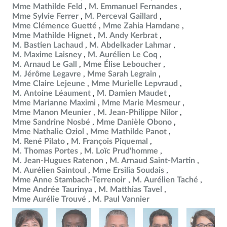
Mme Mathilde Feld
M. Emmanuel Fernandes
Mme Sylvie Ferrer
M. Perceval Gaillard
Mme Clémence Guetté
Mme Zahia Hamdane
Mme Mathilde Hignet
M. Andy Kerbrat
M. Bastien Lachaud
M. Abdelkader Lahmar
M. Maxime Laisney
M. Aurélien Le Coq
M. Arnaud Le Gall
Mme Élise Leboucher
M. Jérôme Legavre
Mme Sarah Legrain
Mme Claire Lejeune
Mme Murielle Lepvraud
M. Antoine Léaument
M. Damien Maudet
Mme Marianne Maximi
Mme Marie Mesmeur
Mme Manon Meunier
M. Jean-Philippe Nilor
Mme Sandrine Nosbé
Mme Danièle Obono
Mme Nathalie Oziol
Mme Mathilde Panot
M. René Pilato
M. François Piquemal
M. Thomas Portes
M. Loïc Prud'homme
M. Jean-Hugues Ratenon
M. Arnaud Saint-Martin
M. Aurélien Saintoul
Mme Ersilia Soudais
Mme Anne Stambach-Terrenoir
M. Aurélien Taché
Mme Andrée Taurinya
M. Matthias Tavel
Mme Aurélie Trouvé
M. Paul Vannier