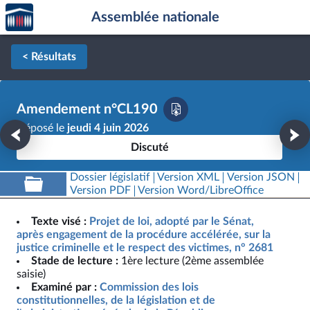
Accèder
Aller au contenu
Aller en bas de la page
Assemblée nationale
à la
page
d'accueil
< Résultats
Amendement n°CL190
Déposé le
jeudi 4 juin 2026
Discuté
Dossier législatif
Version XML
Version JSON
Version PDF
Version Word/LibreOffice
Texte visé :
Projet de loi, adopté par le Sénat,
après engagement de la procédure accélérée, sur la
justice criminelle et le respect des victimes, n° 2681
Stade de lecture :
1ère lecture (2ème assemblée
saisie)
Examiné par :
Commission des lois
constitutionnelles, de la législation et de