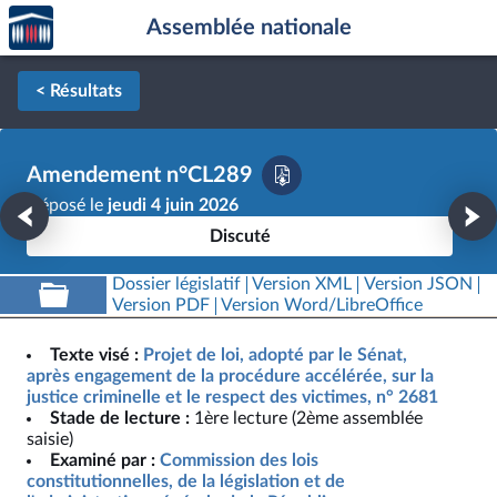
Accèder
Aller au contenu
Aller en bas de la page
Assemblée nationale
à la
page
d'accueil
< Résultats
Amendement n°CL289
Déposé le
jeudi 4 juin 2026
Discuté
Dossier législatif
Version XML
Version JSON
Version PDF
Version Word/LibreOffice
Texte visé :
Projet de loi, adopté par le Sénat,
après engagement de la procédure accélérée, sur la
justice criminelle et le respect des victimes, n° 2681
Stade de lecture :
1ère lecture (2ème assemblée
saisie)
Examiné par :
Commission des lois
constitutionnelles, de la législation et de