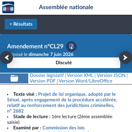
Accèder
Aller au contenu
Aller en bas de la page
Assemblée nationale
à la
page
d'accueil
< Résultats
Amendement n°CL29
Déposé le
dimanche 7 juin 2026
Discuté
Dossier législatif
Version XML
Version JSON
Version PDF
Version Word/LibreOffice
Texte visé :
Projet de loi organique, adopté par le
Sénat, après engagement de la procédure accélérée,
relatif au renforcement des juridictions criminelles,
n° 2682
Stade de lecture :
1ère lecture (2ème assemblée
saisie)
Examiné par :
Commission des lois