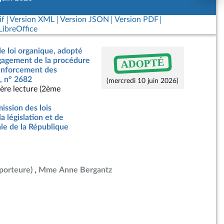
if
Version XML
Version JSON
Version PDF
ibreOffice
de loi organique, adopté
ADOPTÉ
ngagement de la procédure
renforcement des
s, n° 2682
(mercredi 10 juin 2026)
ère lecture (2ème
ssion des lois
la législation et de
ale de la République
porteure)
Mme Anne Bergantz