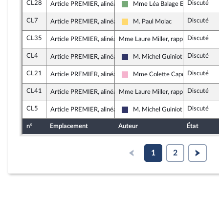
CL28
Discuté
Article PREMIER, alinéa 31
Mme Léa Balage El Mariky
Écologiste et Social
CL7
Discuté
Article PREMIER, alinéa 32
M. Paul Molac
Libertés, Indépendants, Outre-me
CL35
Discuté
Article PREMIER, alinéa 32
Mme Laure Miller, rapporteure
CL4
Discuté
Article PREMIER, alinéa 32
M. Michel Guiniot
Rassemblement National
CL21
Discuté
Article PREMIER, alinéa 34
Mme Colette Capdevielle
Socialistes et apparentés
CL41
Discuté
Article PREMIER, alinéa 36
Mme Laure Miller, rapporteure
CL5
Discuté
Article PREMIER, alinéa 36
M. Michel Guiniot
Rassemblement National
n°
Emplacement
Auteur
État
1
2