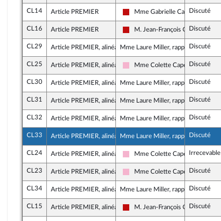
CL14
Discuté
Article PREMIER
Mme Gabrielle Cathala
La France insoumise - Nouveau F
CL16
Discuté
Article PREMIER
M. Jean-François Coulomme
La France insoumise - Nouveau F
CL29
Discuté
Article PREMIER, alinéa 7
Mme Laure Miller, rapporteure
CL25
Discuté
Article PREMIER, alinéa 7
Mme Colette Capdevielle
Socialistes et apparentés
CL30
Discuté
Article PREMIER, alinéa 9
Mme Laure Miller, rapporteure
CL31
Discuté
Article PREMIER, alinéa 12
Mme Laure Miller, rapporteure
CL32
Discuté
Article PREMIER, alinéa 14
Mme Laure Miller, rapporteure
CL33
Discuté
Article PREMIER, alinéa 18
Mme Laure Miller, rapporteure
CL24
Irrecevabl
Article PREMIER, alinéa 20
Mme Colette Capdevielle
Socialistes et apparentés
CL23
Discuté
Article PREMIER, alinéa 24
Mme Colette Capdevielle
Socialistes et apparentés
CL34
Discuté
Article PREMIER, alinéa 24
Mme Laure Miller, rapporteure
CL15
Discuté
Article PREMIER, alinéa 29
M. Jean-François Coulomme
La France insoumise - Nouveau F