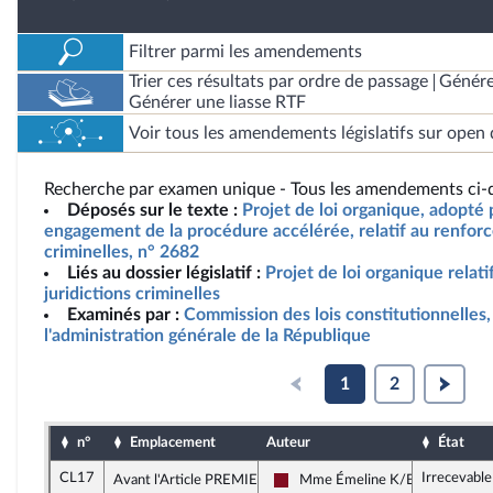
Filtrer parmi les amendements
Trier ces résultats par ordre de passage
Génére
Générer une liasse RTF
Voir tous les amendements législatifs sur open 
Recherche par examen unique - Tous les amendements ci-d
Déposés sur le texte :
Projet de loi organique, adopté 
engagement de la procédure accélérée, relatif au renforc
criminelles, n° 2682
Liés au dossier législatif :
Projet de loi organique relat
juridictions criminelles
Examinés par :
Commission des lois constitutionnelles, 
l'administration générale de la République
1
2
n°
Emplacement
Auteur
État
CL17
Irrecevable
Avant l'Article PREMIER
Mme Émeline K/Bidi
Gauche Démocrate et Républica