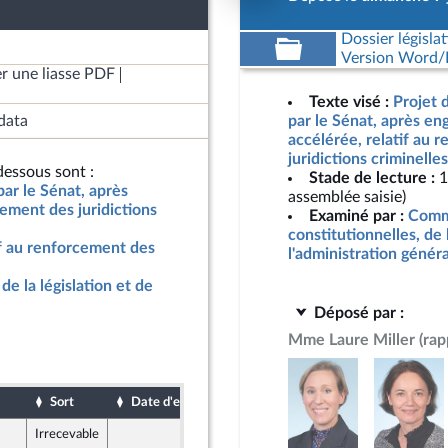
Dossier législat
Version Word/L
r une liasse PDF
Texte visé :
Projet 
data
par le Sénat, après e
accélérée, relatif au 
juridictions criminelle
essous sont :
Stade de lecture :
1
par le Sénat, après
assemblée saisie)
ement des juridictions
Examiné par :
Commi
constitutionnelles, de 
if au renforcement des
l'administration génér
de la législation et de
Déposé par :
Mme Laure Miller
(rap
Sort
Date d'examen
Date de dépôt
Irrecevable
4 juin 2026
ine